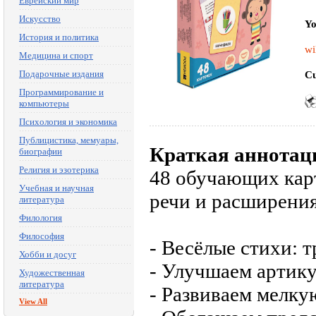
Еврейский мир
Искусство
Yo
История и политика
wi
Медицина и спорт
Подарочные издания
Cu
Программирование и
компьютеры
Психология и экономика
Публицистика, мемуары,
Краткая аннотац
биографии
Религия и эзотерика
48 обучающих карт
Учебная и научная
речи и расширения
литература
Филология
Философия
- Весёлые стихи: 
Хобби и досуг
- Улучшаем артик
Художественная
литература
- Развиваем мелк
View All