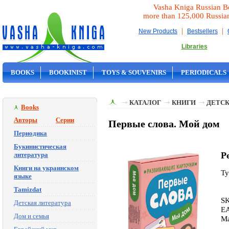
Vasha Kniga Russian B
more than 125,000 Russia
|
|
New Products
Bestsellers
Libraries
BOOKS
BOOKINIST
TOYS & SOUVENIRS
PERIODICALS
ON SALE
КАТАЛОГ
КНИГИ
ДЕТСК
Books
Авторы
Серии
Первые слова. Мой дом
Периодика
Букинистическая
P
литература
Книги на украинском
Ty
языке
Tamizdat
S
Детская литература
EA
Дом и семья
Ma