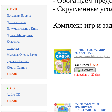
- Обогащаем пред
- Скругленные уго
DVD
Детектив, Боевик
Детское Кино
Комплекс игр и за
Документальное Кино
Драма. Мелодрама
Классика
Комедия
ПЕРВЫЕ СЛОВА. МИР
ВОКРУГ НАС
Музыка. Опера. Балет
Pervye slova. Mir vokrug nas
Русский Сериал
Your Price:
$18.32
Юмор, Сатира
View All
shipped in 14-20 days
CD
Audio CD
View All
РАЗВИВАЕМ МОЗГ.
ТРЕНИРУЕМ
ПРОСТРАНСТВЕННОЕ