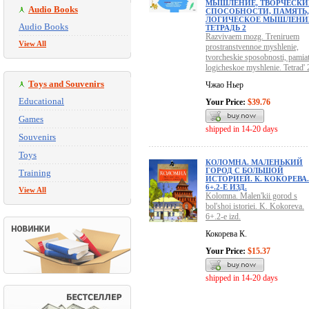
МЫШЛЕНИЕ, ТВОРЧЕСКИ
Audio Books
СПОСОБНОСТИ, ПАМЯТЬ,
ЛОГИЧЕСКОЕ МЫШЛЕНИ
Audio Books
ТЕТРАДЬ 2
Razvivaem mozg. Treniruem
View All
prostranstvennoe myshlenie,
tvorcheskie sposobnosti, pamiat
logicheskoe myshlenie. Tetrad' 
Toys and Souvenirs
Чжао Ньер
Educational
Your Price:
$39.76
Games
shipped in 14-20 days
Souvenirs
Toys
КОЛОМНА. МАЛЕНЬКИЙ
ГОРОД С БОЛЬШОЙ
Training
ИСТОРИЕЙ. К. КОКОРЕВА.
6+.2-Е ИЗД.
View All
Kolomna. Malen'kii gorod s
bol'shoi istoriei. K. Kokoreva.
6+.2-e izd.
Кокорева К.
Your Price:
$15.37
shipped in 14-20 days