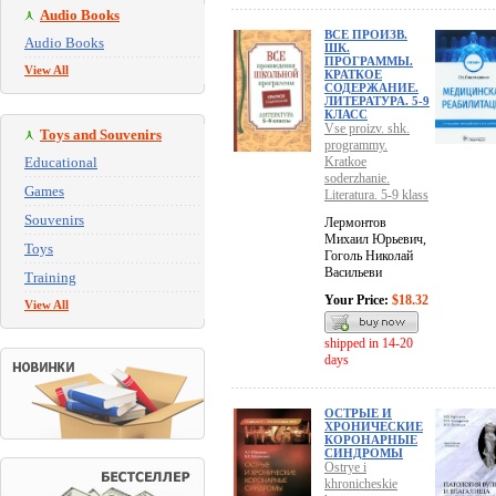
Audio Books
ВСЕ ПРОИЗВ.
Audio Books
ШК.
ПРОГРАММЫ.
View All
КРАТКОЕ
СОДЕРЖАНИЕ.
ЛИТЕРАТУРА. 5-9
КЛАСС
Vse proizv. shk.
Toys and Souvenirs
programmy.
Educational
Kratkoe
soderzhanie.
Games
Literatura. 5-9 klass
Souvenirs
Лермонтов
Михаил Юрьевич,
Toys
Гоголь Николай
Васильеви
Training
Your Price:
$18.32
View All
shipped in 14-20
days
ОСТРЫЕ И
ХРОНИЧЕСКИЕ
КОРОНАРНЫЕ
СИНДРОМЫ
Ostrye i
khronicheskie