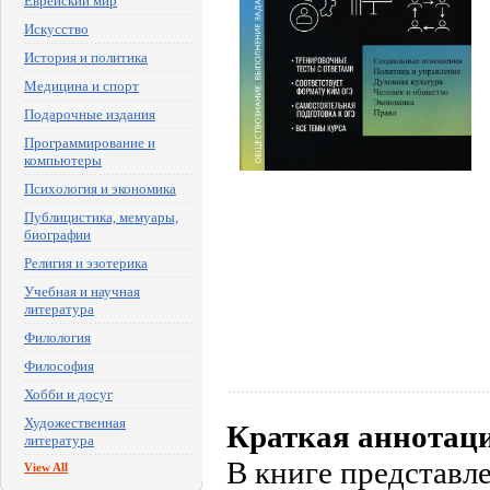
Еврейский мир
Искусство
История и политика
Медицина и спорт
Подарочные издания
Программирование и
компьютеры
Психология и экономика
Публицистика, мемуары,
биографии
Религия и эзотерика
Учебная и научная
литература
Филология
Философия
Хобби и досуг
Художественная
Краткая аннотац
литература
В книге представ
View All