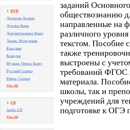
заданий Основного
DVD
обществознанию дл
Детектив, Боевик
направленные на 
Детское Кино
различного уровня
Документальное Кино
Драма. Мелодрама
текстом. Пособие с
Классика
также тренировочн
Комедия
выстроены с учето
Музыка. Опера. Балет
требований ФГОС 
Русский Сериал
Юмор, Сатира
материала. Пособи
View All
школы, так и преп
учреждений для те
CD
подготовке к ОГЭ 
Audio CD
View All