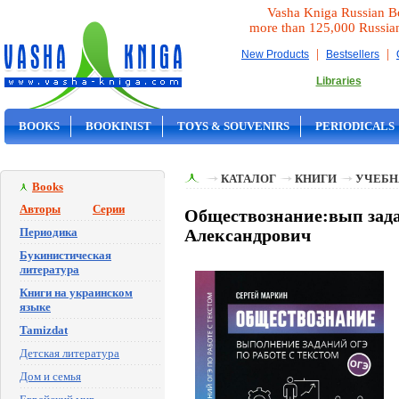
Vasha Kniga Russian B
more than 125,000 Russia
|
|
New Products
Bestsellers
Libraries
BOOKS
BOOKINIST
TOYS & SOUVENIRS
PERIODICALS
ON SALE
КАТАЛОГ
КНИГИ
УЧЕБН
Books
Авторы
Серии
Обществознание:вып зада
Периодика
Александрович
Букинистическая
литература
Книги на украинском
языке
Tamizdat
Детская литература
Дом и семья