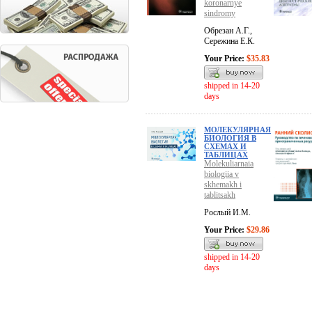
koronarnye
sindromy
Обрезан А.Г.,
Сережина Е.К.
Your Price:
$35.83
shipped in 14-20
days
МОЛЕКУЛЯРНАЯ
БИОЛОГИЯ В
СХЕМАХ И
ТАБЛИЦАХ
Molekuliarnaia
biologiia v
skhemakh i
tablitsakh
Рослый И.М.
Your Price:
$29.86
shipped in 14-20
days