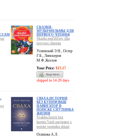
СКАЗКИ-
МУЛЬТФИЛЬМЫ ДЛЯ
ИССАМ
ПЕРВОГО ЧТЕНИЯ
por
Skazki-mul'tfil'my dlia
pervogo chteniia
Успенский Э.Н., Остер
Г.Б., Липскеров
М.Ф.,Козлов
Your Price:
$15.17
shipped in 14-20 days
.
СВАХА.ИСТОРИИ
БЕЗ КУПЮР.ВАШ
nyi
НАВИГАТОР В
ПОИСКЕ СПУТНИКА
ЖИЗНИ
Svakha.Istorii bez
kupiur.Vash navigator v
poiske sputnika zhizni
Осипова А.Л.