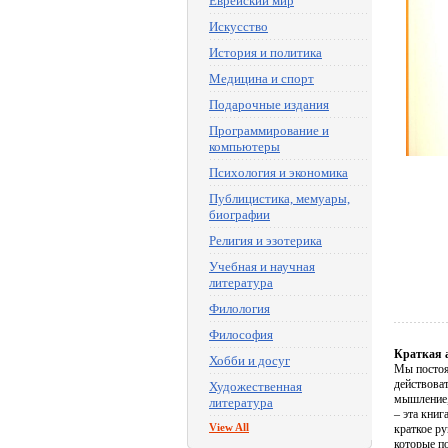
Еврейский мир
Искусство
История и политика
Медицина и спорт
Подарочные издания
Программирование и
компьютеры
Психология и экономика
Публицистика, мемуары,
биографии
Религия и эзотерика
Учебная и научная
литература
Филология
Философия
Краткая 
Хобби и досуг
Мы постоян
действоват
Художественная
мышление,
литература
– эта кни
View All
краткое р
которые по