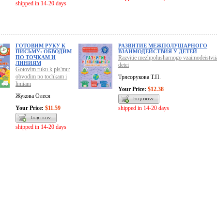
shipped in 14-20 days
ГОТОВИМ РУКУ К
РАЗВИТИЕ МЕЖПОЛУШАРНОГО
ПИСЬМУ: ОБВОДИМ
ВЗАИМОДЕЙСТВИЯ У ДЕТЕЙ
ПО ТОЧКАМ И
Razvitie mezhpolusharnogo vzaimodeistvii
ЛИНИЯМ
detei
Gotovim ruku k pis'mu:
obvodim po tochkam i
Трясорукова Т.П.
liniiam
Your Price:
$12.38
Жукова Олеся
Your Price:
$11.59
shipped in 14-20 days
shipped in 14-20 days