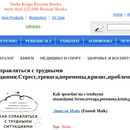
Vasha Kniga Russian Books,
more than 125,000 Russian Books.
|
Home
A
|
|
New Products
Bestsellers
On Sale
Libraries
OUVENIRS
PERIODICALS
TAMIZDAT
AUDOBOOKS
NEW
АТАЛОГ
КНИГИ
МЕДИЦИНА И СПОРТ
ЗДОРОВЬЕ И ВОСПИТ
правляться с трудными
циями.Стресс,тревога,перемены,кризис,пробле
Kak spravliat'sia s trudnymi
situatsiiami.Stress,trevoga,peremeny,krizis
Эннесли Майк
(Ennesli Maik)
Type :
Books