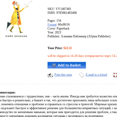
SKU: VV1407481
ISBN: 9785961483406
Pages: 154
Format
: 60x90/16
Cover: Paperback
Year: 2023
Publisher: Альпина Паблишер (Al'pina Pablisher)
Your Price:
$22.11
will be shipped in 14-20 days (отправляется через 14-
Print this page
E-mail to a friend
аннотация:
но сталкиваемся с трудностями, они – часть жизни. Иногда нам требуется мужество или
ь быстро и решительно, а бывает и так, что достаточно приложить лишь небольшое усил
 поменять отношение к проблеме и справиться со стрессом и тревогой. Мировые кризисы
га подскажет быстрое и эффективное решение для большинства неприятных ситуаций, с 
уководство по жизненным навыкам, которые нам пригодятся для решения проблем, а так
могут оперативно изменить восприятие ситуации с негативного на позитивное.