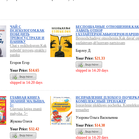
ЧАЙ С
БЕСПОЩАДНЫЕ ОТНОШЕНИЯ.КАК
ПСИХОЛОГОМ.КАК
ДАВАТЬ ОТПОР
ПОБЕДИТЬ
ГАЗЛАЙТЕРАМ,АБЬЮЗЕРАМ,НАРЦ
ТРЕВОГУ,СТРАХИ И
Besposhchadnye otnosheniia.Kak davat' ot
ПАНИКУ
gazlaiteram,ab'iuzeram,nartsissam
Chai s psikhologom.Kak
pobedit' trevogu,strakhi i
Барлоу Д.
paniku
Your Price:
$21.33
Егоров Егор
Your Price:
$14.65
shipped in 14-20 days
shipped in 14-20 days
ГЛАВНАЯ КНИГА
ИСПРАВЛЕНИЕ ПЛОХОГО ПОЧЕРКА
ЗНАНИЙ МАЛЫША.
КОМПЛЕКСНЫЙ ТРЕНАЖЕР
5+
Ispravlenie plokhogo pocherka. Kompleks
Glavnaia kniga znanii
trenazher
malysha. 5+
Узорова Ольга Васильевна
Жукова Олеся
Your Price:
$14.38
Your Price:
$32.42
shipped in 14-20 days