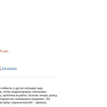
20 дня)
Ask question
 гибкость, в других ситуациях надо
ие, чтобы скорректировать собственное
, проблемы на работе, болезни, потери, развод
которыми мы сталкиваемся ежедневно. Это
же набор «переключателей» – приемов,