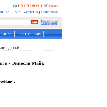
1-718-787-0664
|
Basket
|
|
|
bout us
F.A.Q.
Contact us
Order Status
Russian keyboard
Advanced search
 BOOKS
BESTSELLERS
АНИЕ ДЕТЕЙ
мы в - Эннесли Майк
,problemy v