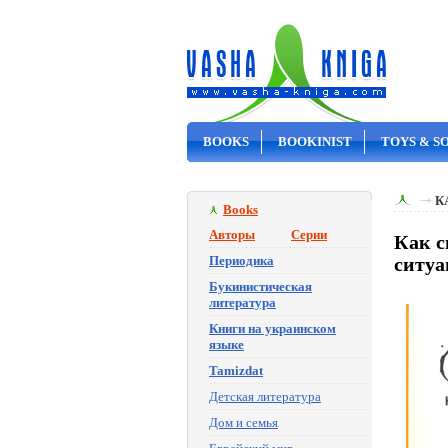
BOOKS
BOOKINIST
TOYS & S
ON SALE
К
Books
Авторы
Серии
Как с
Периодика
ситуа
Букинистическая
литература
Книги на украинском
языке
Tamizdat
Детская литература
Дом и семья