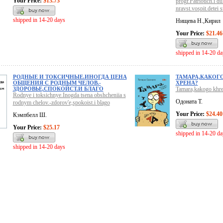
Your Price:
$13.73
progr.Patriotich.i 
nravst.vospit.detei s
shipped in 14-20 days
Нищева Н.,Кирил
Your Price:
$21.46
shipped in 14-20 da
РОДНЫЕ И ТОКСИЧНЫЕ.ИНОГДА ЦЕНА
ТАМАРА,КАКОГ
ОБЩЕНИЯ С РОДНЫМ ЧЕЛОВ.-
ХРЕНА?
ЗДОРОВЬЕ,СПОКОЙСТ.И БЛАГО
Tamara,kakogo khr
Rodnye i toksichnye.Inogda tsena obshcheniia s
Одоната Т.
rodnym chelov.-zdorov'e,spokoist.i blago
Your Price:
$24.40
Кэмпбелл Ш.
Your Price:
$25.17
shipped in 14-20 da
shipped in 14-20 days