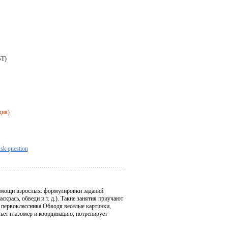
ST)
дня)
sk question
 помощи взрослых: формулировки заданий
скрась, обведи и т. д.). Такие занятия приучают
первоклассника.Обводя веселые картинки,
вьет глазомер и координацию, потренирует