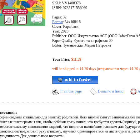
SKU: VV1408378
ISBN: 9785171556969
Pages: 32
Format
: 84x108/16
Cover: Paperback
Year: 2023
Publisher: ООО Издательство АСТ (OOO Izdatel'stvo A
Paper Quality: бумага типографская 60
Editor: Тумановская Мария Петровна
Your Price:
$11.59
will be shipped in 14-20 days (отправляется через 14-20 
Print this page
E-mail to a friend
A
ннотация:
серии созданы специально для занятых родителей. Дети вполне смогут заниматься без
нятные пиктограммы так, чтобы ребенок сразу понял, что требуется сделать (нарисуй, ра
амостоятельному выполнению заданий, что является важнейшим навыком для будущего 
воклассник подготовит руку к письму, научится ориентироваться на листе бумаги, разо
усидчивость.Для дошкольного возраста.