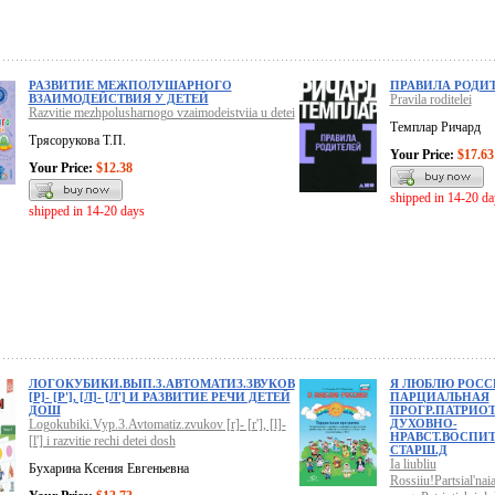
РАЗВИТИЕ МЕЖПОЛУШАРНОГО
ПРАВИЛА РОДИ
ВЗАИМОДЕЙСТВИЯ У ДЕТЕЙ
Pravila roditelei
Razvitie mezhpolusharnogo vzaimodeistviia u detei
Темплар Ричард
Трясорукова Т.П.
Your Price:
$17.63
Your Price:
$12.38
shipped in 14-20 da
shipped in 14-20 days
ЛОГОКУБИКИ.ВЫП.3.АВТОМАТИЗ.ЗВУКОВ
Я ЛЮБЛЮ РОСС
[Р]- [Р'], [Л]- [Л'] И РАЗВИТИЕ РЕЧИ ДЕТЕЙ
ПАРЦИАЛЬНАЯ
ДОШ
ПРОГР.ПАТРИО
Logokubiki.Vyp.3.Avtomatiz.zvukov [r]- [r'], [l]-
ДУХОВНО-
НРАВСТ.ВОСПИТ
[l'] i razvitie rechi detei dosh
СТАРШ.Д
Ia liubliu
Бухарина Ксения Евгеньевна
Rossiiu!Partsial'nai