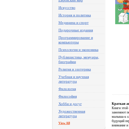
Еврейский мир
Искусство
История и политика
Медицина и спорт
Подарочные издания
Программирование и
компьютеры
Психология и экономика
Публицистика, мемуары,
биографии
Религия и эзотерика
Учебная и научная
литература
Филология
Философия
Хобби и досуг
Краткая а
Книги этой 
Художественная
заменяют по
литература
малыша к с
будущий пер
View All
внимание и 