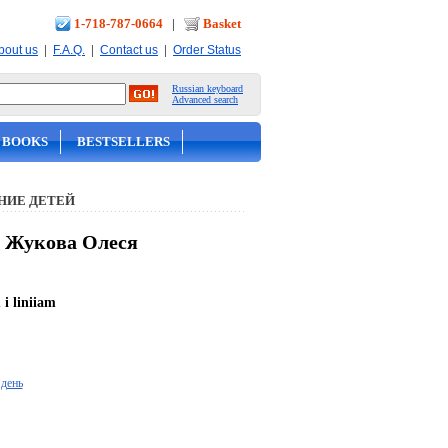
1-718-787-0664
|
Basket
|
|
|
bout us
F.A.Q.
Contact us
Order Status
Russian keyboard
Advanced search
 BOOKS
BESTSELLERS
НИЕ ДЕТЕЙ
- Жукова Олеся
i liniiam
 день