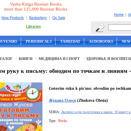
Vasha Kniga Russian Books,
more than 125,000 Russian Books.
|
Home
A
|
|
New Products
Bestsellers
On Sale
Libraries
OUVENIRS
PERIODICALS
TAMIZDAT
AUDOBOOKS
NEW
ТАЛОГ
КНИГИ
МЕДИЦИНА И СПОРТ
ЗДОРОВЬЕ И ВОСПИТА
им руку к письму: обводим по точкам и линиям 
Gotovim ruku k pis'mu: obvodim po tochkam 
Жукова Олеся
(Zhukova Olesia)
SERIA:
Экспресс-курс подготовки к школе. 10 минут в
Type :
Books