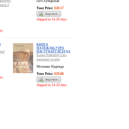
dukhovno-
сост.Ахтырская
tarsh.d
Your Price:
$20.17
shipped in 14-20 days
ys
О
КНИГА
НАДЕЖДЫ.УТРО
ena?
НАСТУПАЕТ ВСЕГДА
Kniga Nadezhdy.Utro
nastupaet vsegda
Мелешко Надежда
Your Price:
$29.86
ys
shipped in 14-20 days