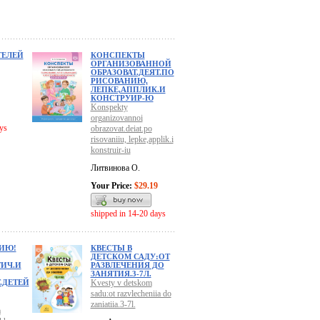
ТЕЛЕЙ
КОНСПЕКТЫ
ОРГАНИЗОВАННОЙ
ОБРАЗОВАТ.ДЕЯТ.ПО
РИСОВАНИЮ,
ЛЕПКЕ,АППЛИК.И
КОНСТРУИР-Ю
Konspekty
organizovannoi
ys
obrazovat.deiat.po
risovaniiu, lepke,applik.i
konstruir-iu
Литвинова О.
Your Price:
$29.19
shipped in 14-20 days
ИЮ!
КВЕСТЫ В
ДЕТСКОМ САДУ:ОТ
ТИЧ.И
РАЗВЛЕЧЕНИЯ ДО
ЗАНЯТИЯ.3-7Л.
.ДЕТЕЙ
Kvesty v detskom
sadu:ot razvlecheniia do
zaniatiia.3-7l.
a