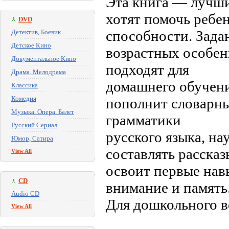
Эта книга — лучши
хотят помочь ребе
DVD
способности. Зада
Детектив, Боевик
Детское Кино
возрастных особенн
Документальное Кино
подходят для
Драма. Мелодрама
домашнего обучени
Классика
Комедия
пополнит словарны
Музыка. Опера. Балет
грамматики
Русский Сериал
русского языка, н
Юмор, Сатира
составлять рассказ
View All
освоит первые нав
CD
внимание и память
Audio CD
Для дошкольного в
View All