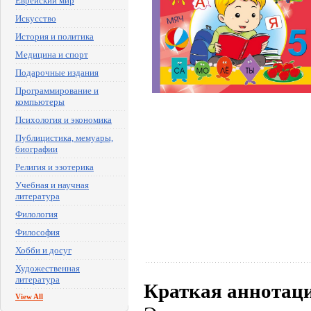
Еврейский мир
Искусство
История и политика
Медицина и спорт
Подарочные издания
Программирование и
компьютеры
Психология и экономика
Публицистика, мемуары,
биографии
Религия и эзотерика
Учебная и научная
литература
Филология
Философия
Хобби и досуг
Художественная
литература
Краткая аннотац
View All