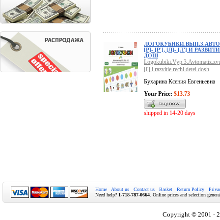
ЛОГОКУБИКИ.ВЫП.3.АВТО
[Р]- [Р'], [Л]- [Л'] И РАЗВ
ДОШ
Logokubiki.Vyp.3.Avtomatiz.zvuko
[l'] i razvitie rechi detei dosh
Бухарина Ксения Евгеньевна
Your Price:
$13.73
shipped in 14-20 days
Home
About us
Contact us
Basket
Return Policy
Priva
Need help?
1-718-787-0664
. Online prices and selection genera
Copyright © 2001 - 2