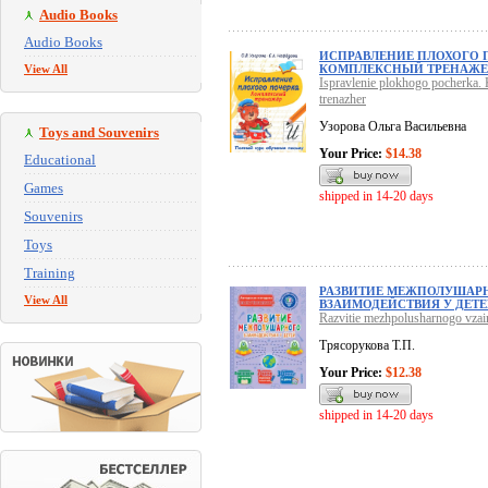
Audio Books
Audio Books
ИСПРАВЛЕНИЕ ПЛОХОГО 
View All
КОМПЛЕКСНЫЙ ТРЕНАЖЕ
Ispravlenie plokhogo pocherka.
trenazher
Узорова Ольга Васильевна
Toys and Souvenirs
Your Price:
$14.38
Educational
Games
shipped in 14-20 days
Souvenirs
Toys
Training
РАЗВИТИЕ МЕЖПОЛУШАР
View All
ВЗАИМОДЕЙСТВИЯ У ДЕТ
Razvitie mezhpolusharnogo vzaim
Трясорукова Т.П.
Your Price:
$12.38
shipped in 14-20 days