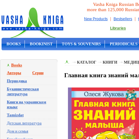
Vasha Kniga Russian B
more than 125,000 Russia
|
|
New Products
Bestsellers
Libraries
BOOKS
BOOKINIST
TOYS & SOUVENIRS
PERIODICALS
ON SALE
КАТАЛОГ
КНИГИ
МЕДИЦ
Books
Авторы
Серии
Главная книга знаний ма
Периодика
Букинистическая
литература
Книги на украинском
языке
Tamizdat
Детская литература
Дом и семья