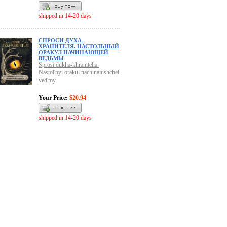
shipped in 14-20 days
СПРОСИ ДУХА-
ХРАНИТЕЛЯ. НАСТОЛЬНЫЙ
ОРАКУЛ НАЧИНАЮЩЕЙ
ВЕДЬМЫ
Sprosi dukha-khranitelia.
Nastol'nyi orakul nachinaiushchei
ved'my
Your Price:
$20.94
shipped in 14-20 days