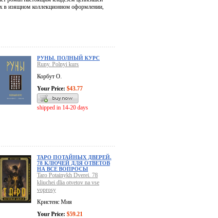
мах в изящном коллекционном оформлении,
РУНЫ. ПОЛНЫЙ КУРС
Runy. Polnyi kurs
Корбут О.
Your Price:
$43.77
shipped in 14-20 days
ТАРО ПОТАЙНЫХ ДВЕРЕЙ.
78 КЛЮЧЕЙ ДЛЯ ОТВЕТОВ
НА ВСЕ ВОПРОСЫ
Taro Potainykh Dverei. 78
kliuchei dlia otvetov na vse
voprosy
Кристенс Мия
Your Price:
$59.21