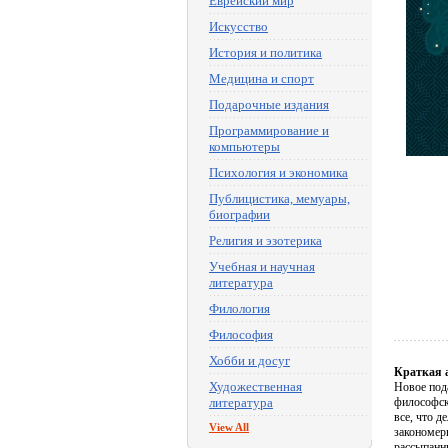
Еврейский мир
Искусство
История и политика
Медицина и спорт
Подарочные издания
Программирование и
компьютеры
Психология и экономика
Публицистика, мемуары,
биографии
Религия и эзотерика
Учебная и научная
литература
Филология
Философия
Хобби и досуг
Краткая 
Художественная
Новое под
литература
философско
все, что 
View All
закономер
рассыпанн