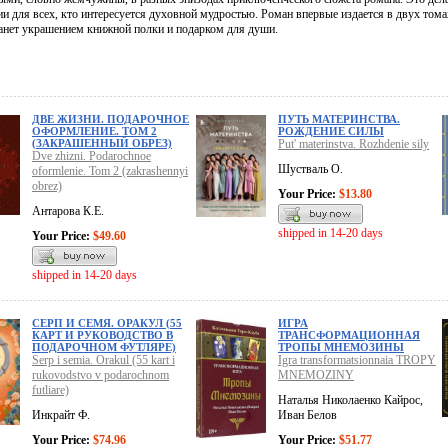
и для всех, кто интересуется духовной мудростью. Роман впервые издается в двух то
танет украшением книжной полки и подарком для души.
ДВЕ ЖИЗНИ. ПОДАРОЧНОЕ
ПУТЬ МАТЕРИНСТВА.
ОФОРМЛЕНИЕ. ТОМ 2
РОЖДЕНИЕ СИЛЫ
(ЗАКРАШЕННЫЙ ОБРЕЗ)
Put' materinstva. Rozhdenie sily
Dve zhizni. Podarochnoe
Шустваль О.
oformlenie. Tom 2 (zakrashennyi
obrez)
Your Price:
$13.80
Антарова К.Е.
shipped in 14-20 days
Your Price:
$49.60
shipped in 14-20 days
СЕРП И СЕМЯ. ОРАКУЛ (55
ИГРА
КАРТ И РУКОВОДСТВО В
ТРАНСФОРМАЦИОННАЯ
ПОДАРОЧНОМ ФУТЛЯРЕ)
ТРОПЫ МНЕМОЗИНЫ
Serp i semia. Orakul (55 kart i
Igra transformatsionnaia TROPY
rukovodstvo v podarochnom
MNEMOZINY
futliare)
Наталья Николаенко Кайрос,
Инкрайт Ф.
Иван Белов
Your Price:
$74.96
Your Price:
$51.77