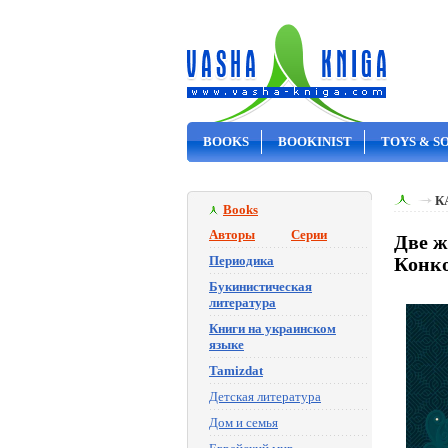
BOOKS
BOOKINIST
TOYS & S
ON SALE
К
Books
Авторы
Серии
Две ж
Периодика
Конко
Букинистическая
литература
Книги на украинском
языке
Tamizdat
Детская литература
Дом и семья