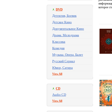
информаци
которое с
DVD
Детектив, Боевик
Детское Кино
Документальное Кино
Драма. Мелодрама
Классика
Комедия
Музыка. Опера. Балет
Русский Сериал
Юмор, Сатира
View All
CD
Audio CD
View All