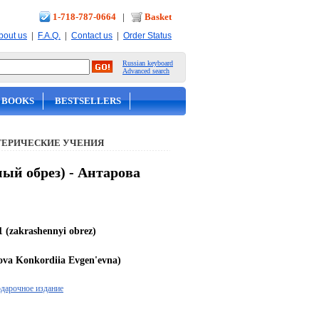
1-718-787-0664
|
Basket
|
|
|
bout us
F.A.Q.
Contact us
Order Status
Russian keyboard
Advanced search
 BOOKS
BESTSELLERS
ТЕРИЧЕСКИЕ УЧЕНИЯ
ый обрез) - Антарова
1 (zakrashennyi obrez)
va Konkordiia Evgen'evna)
одарочное издание