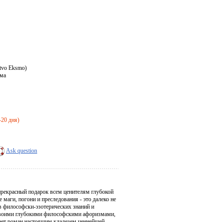
tvo Eksmo)
ама
-20 дня)
Ask question
прекрасный подарок всем ценителям глубокой
маги, погони и преследования - это далеко не
ов философски-эзотерических знаний и
 своими глубокими философскими афоризмами,
ает роман настоящим кладезем ценнейшей