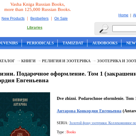
Vasha Kniga Russian Books,
more than 125,000 Russian Books.
|
Home
A
|
|
New Products
Bestsellers
On Sale
Libraries
OUVENIRS
PERIODICALS
TAMIZDAT
AUDOBOOKS
NEW
АТАЛОГ
КНИГИ
РЕЛИГИЯ И ЭЗОТЕРИКА
ЭЗОТЕРИКА И ЭЗО
изни. Подарочное оформление. Том 1 (закрашенн
рдия Евгеньевна
Dve zhizni. Podarochnoe oformlenie. Tom 
Антарова Конкордия Евгеньевна
(Antaro
SERIA:
Золотой фонд эзотерики. Коллекционное п
Type :
Books