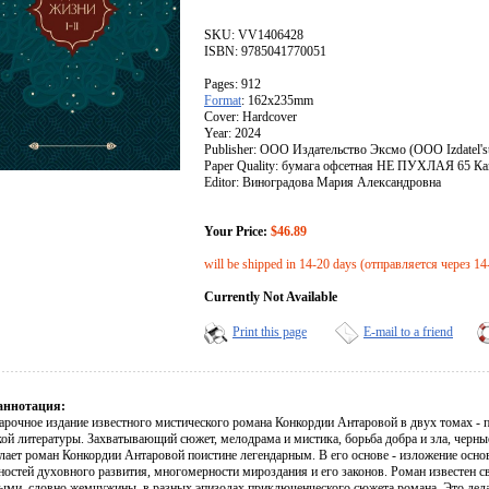
SKU: VV1406428
ISBN: 9785041770051
Pages: 912
Format
: 162x235mm
Cover: Hardcover
Year: 2024
Publisher: ООО Издательство Эксмо (OOO Izdatel's
Paper Quality: бумага офсетная НЕ ПУХЛАЯ 65 К
Editor: Виноградова Мария Александровна
Your Price:
$46.89
will be shipped in 14-20 days (отправляется через 14
Currently Not Available
Print this page
E-mail to a friend
аннотация:
арочное издание известного мистического романа Конкордии Антаровой в двух томах - 
й литературы. Захватывающий сюжет, мелодрама и мистика, борьба добра и зла, черные 
делает роман Конкордии Антаровой поистине легендарным. В его основе - изложение осн
ностей духовного развития, многомерности мироздания и его законов. Роман известен
ыми, словно жемчужины, в разных эпизодах приключенческого сюжета романа. Это дел