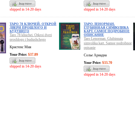
shipped in 14-20 days
shipped in 14-20 days
ТАРО 78 КЛЮЧЕЙ. ОТКРОЙ
ТАРО ЛЕНОРМАН.
ДВЕРИ ПРОШЛОГО И
ГЛУБИННАЯ СИМВОЛИКА
БУДУЩЕГО
КАРТ. САМОЕ ПОДРОБНОЕ
Taro 78 kliuchei. Otkroi dveri
ОПИСАНИЕ
Taro Lenorman. Glubinnaia
proshlogo i budushchego
simvolika kart. Samoe podrobnoe
Кристенс Мия
opisanie
Your Price:
$37.89
Солье Ариадна
Your Price:
$33.70
shipped in 14-20 days
shipped in 14-20 days