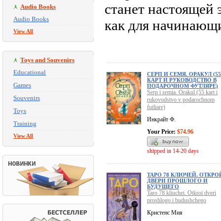
станет настоящей
Audio Books
Audio Books
как для начинающи
View All
Toys and Souvenirs
Educational
СЕРП И СЕМЯ. ОРАКУЛ (55
КАРТ И РУКОВОДСТВО В
Games
ПОДАРОЧНОМ ФУТЛЯРЕ)
Serp i semia. Orakul (55 kart i
Souvenirs
rukovodstvo v podarochnom
futliare)
Toys
Инкрайт Ф.
Training
Your Price:
$74.96
View All
shipped in 14-20 days
ТАРО 78 КЛЮЧЕЙ. ОТКРО
ДВЕРИ ПРОШЛОГО И
БУДУЩЕГО
Taro 78 kliuchei. Otkroi dveri
proshlogo i budushchego
Кристенс Мия