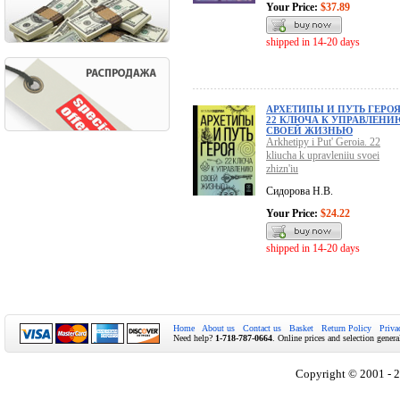
Your Price:
$37.89
shipped in 14-20 days
АРХЕТИПЫ И ПУТЬ ГЕРОЯ
22 КЛЮЧА К УПРАВЛЕНИ
СВОЕЙ ЖИЗНЬЮ
Arkhetipy i Put' Geroia. 22
kliucha k upravleniiu svoei
zhizn'iu
Сидорова Н.В.
Your Price:
$24.22
shipped in 14-20 days
Home
About us
Contact us
Basket
Return Policy
Priva
Need help?
1-718-787-0664
. Online prices and selection genera
Copyright © 2001 - 2