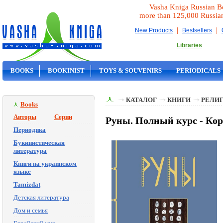
Vasha Kniga Russian B
more than 125,000 Russia
|
|
New Products
Bestsellers
Libraries
BOOKS
BOOKINIST
TOYS & SOUVENIRS
PERIODICALS
ON SALE
КАТАЛОГ
КНИГИ
РЕЛИГ
Books
Авторы
Серии
Руны. Полный курс - Кор
Периодика
Букинистическая
литература
Книги на украинском
языке
Tamizdat
Детская литература
Дом и семья