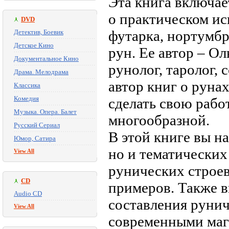
Эта книга включа
о практическом ис
DVD
футарка, нортумбр
Детектив, Боевик
Детское Кино
рун. Ее автор – Оль
Документальное Кино
рунолог, таролог,
Драма. Мелодрама
автор книг о руна
Классика
Комедия
сделать свою рабо
Музыка. Опера. Балет
многообразной.
Русский Сериал
В этой книге вы на
Юмор, Сатира
но и тематических
View All
рунических строев
CD
примеров. Также в
Audio CD
составления рунич
View All
современными маг