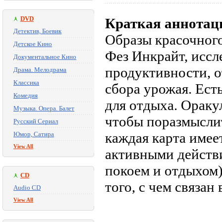
DVD
Краткая аннотац
Детектив, Боевик
Образы красочного
Детское Кино
Фез Инкрайт, исс
Документальное Кино
продуктивности, о
Драма. Мелодрама
Классика
сбора урожая. Есть
Комедия
для отдыха. Оракул
Музыка. Опера. Балет
чтобы поразмыслит
Русский Сериал
каждая карта имеет
Юмор, Сатира
View All
активными действи
покоем и отдыхом)
CD
того, с чем связан
Audio CD
View All