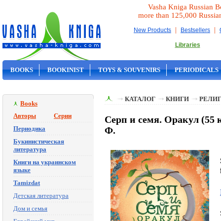
Vasha Kniga Russian B
more than 125,000 Russia
|
|
New Products
Bestsellers
Libraries
BOOKS
BOOKINIST
TOYS & SOUVENIRS
PERIODICALS
ON SALE
КАТАЛОГ
КНИГИ
РЕЛИГ
Books
Авторы
Серии
Серп и семя. Оракул (55 
Периодика
Ф.
Букинистическая
литература
Книги на украинском
языке
Tamizdat
Детская литература
Дом и семья