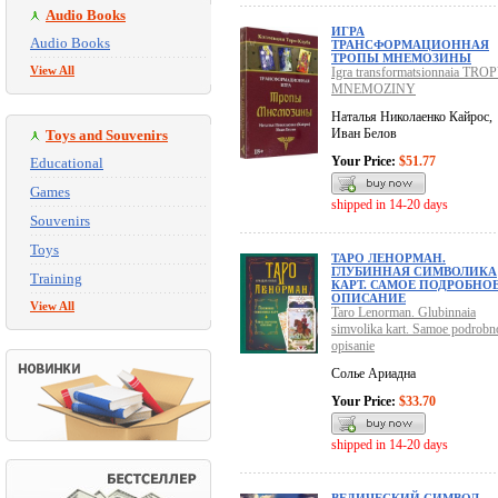
Audio Books
ИГРА
Audio Books
ТРАНСФОРМАЦИОННАЯ
ТРОПЫ МНЕМОЗИНЫ
View All
Igra transformatsionnaia TRO
MNEMOZINY
Наталья Николаенко Кайрос,
Иван Белов
Toys and Souvenirs
Your Price:
$51.77
Educational
Games
shipped in 14-20 days
Souvenirs
Toys
ТАРО ЛЕНОРМАН.
ГЛУБИННАЯ СИМВОЛИКА
Training
КАРТ. САМОЕ ПОДРОБНО
ОПИСАНИЕ
View All
Taro Lenorman. Glubinnaia
simvolika kart. Samoe podrobn
opisanie
Солье Ариадна
Your Price:
$33.70
shipped in 14-20 days