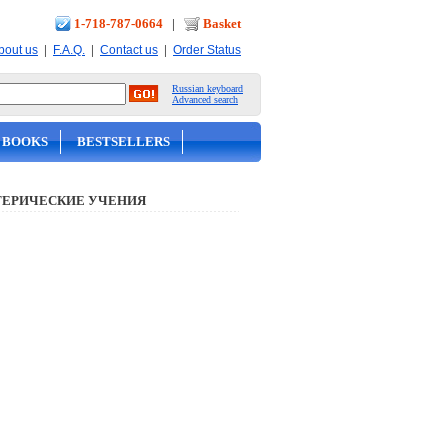
1-718-787-0664
|
Basket
|
|
|
bout us
F.A.Q.
Contact us
Order Status
Russian keyboard
Advanced search
 BOOKS
BESTSELLERS
ТЕРИЧЕСКИЕ УЧЕНИЯ