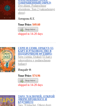
(ЗАКРАШЕННЫЙ ОБРЕЗ)
Dve zhizni. Podarochnoe
oformlenie. Tom 2 (zakrashennyi
obrez)
Антарова К.Е.
Your Price:
$49.60
shipped in 14-20 days
СЕРП И СЕМЯ. ОРАКУЛ (55
КАРТ И РУКОВОДСТВО В
ПОДАРОЧНОМ ФУТЛЯРЕ)
Serp i semia. Orakul (55 kart i
rukovodstvo v podarochnom
futliare)
Инкрайт Ф.
Your Price:
$74.96
shipped in 14-20 days
ТАРО 78 КЛЮЧЕЙ. ОТКРОЙ
ДВЕРИ ПРОШЛОГО И
БУДУЩЕГО
Taro 78 kliuchei. Otkroi dveri