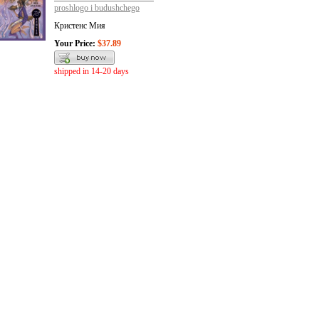
proshlogo i budushchego
Кристенс Мия
Your Price:
$37.89
shipped in 14-20 days