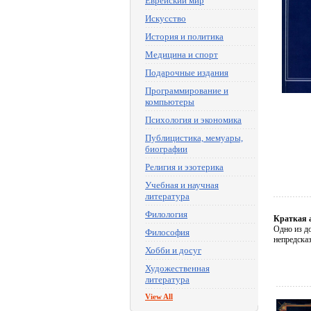
Еврейский мир
Искусство
История и политика
Медицина и спорт
Подарочные издания
Программирование и
компьютеры
Психология и экономика
Публицистика, мемуары,
биографии
Религия и эзотерика
Учебная и научная
литература
Филология
Краткая 
Одно из до
Философия
непредсказ
Хобби и досуг
Художественная
литература
View All