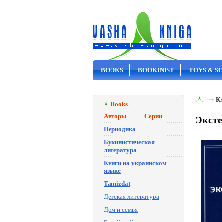
BOOKS
BOOKINIST
TOYS & S
ON SALE
К
Books
Авторы
Серии
Эксте
Периодика
Букинистическая
литература
Книги на украинском
языке
Tamizdat
Детская литература
Дом и семья