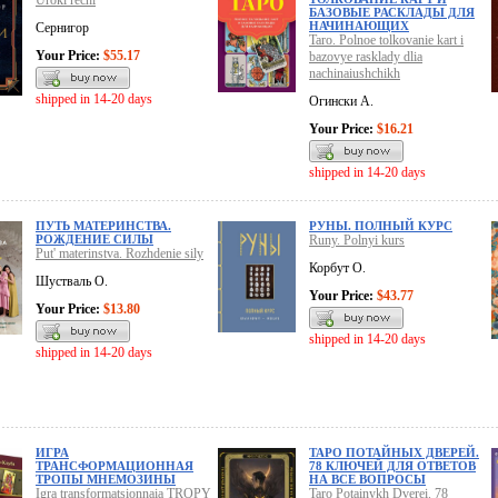
Uroki rechi
БАЗОВЫЕ РАСКЛАДЫ ДЛЯ
НАЧИНАЮЩИХ
Сернигор
Taro. Polnoe tolkovanie kart i
Your Price:
$55.17
bazovye rasklady dlia
nachinaiushchikh
shipped in 14-20 days
Огински А.
Your Price:
$16.21
shipped in 14-20 days
ПУТЬ МАТЕРИНСТВА.
РУНЫ. ПОЛНЫЙ КУРС
РОЖДЕНИЕ СИЛЫ
Runy. Polnyi kurs
Put' materinstva. Rozhdenie sily
Корбут О.
Шустваль О.
Your Price:
$43.77
Your Price:
$13.80
shipped in 14-20 days
shipped in 14-20 days
ИГРА
ТАРО ПОТАЙНЫХ ДВЕРЕЙ.
ТРАНСФОРМАЦИОННАЯ
78 КЛЮЧЕЙ ДЛЯ ОТВЕТОВ
ТРОПЫ МНЕМОЗИНЫ
НА ВСЕ ВОПРОСЫ
Igra transformatsionnaia TROPY
Taro Potainykh Dverei. 78