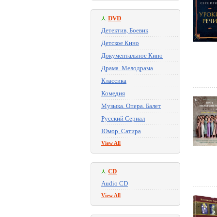
DVD
Детектив, Боевик
Детское Кино
Документальное Кино
Драма. Мелодрама
Классика
Комедия
Музыка. Опера. Балет
Русский Сериал
Юмор, Сатира
View All
CD
Audio CD
View All