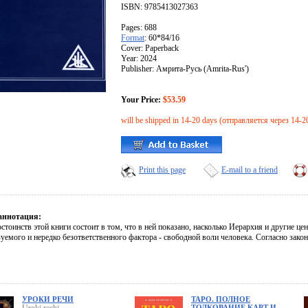
ISBN: 9785413027363
Pages: 688
Format
: 60*84/16
Cover: Paperback
Year: 2024
Publisher: Амрита-Русь (Amrita-Rus')
Your Price:
$53.59
will be shipped in 14-20 days (отправляется через 14-2
Print this page
E-mail to a friend
аннотация:
стоинств этой книги состоит в том, что в ней показано, насколько Иерархия и другие це
уемого и нередко безответственного фактора - свободной воли человека. Согласно зако
УРОКИ РЕЧИ
ТАРО. ПОЛНОЕ
ТОЛКОВАНИЕ КАРТ И