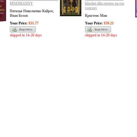
MNEMOZINY
kliuchei dlia otvetov na vse
voprosy
Наталья Николаенко Кайрос,
Иван Белов
Кристенс Мия
Your Price:
$51.77
Your Price:
$59.21
shipped in 14-20 days
shipped in 14-20 days