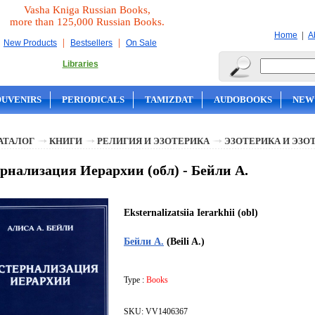
Vasha Kniga Russian Books,
more than 125,000 Russian Books.
|
Home
A
|
|
New Products
Bestsellers
On Sale
Libraries
OUVENIRS
PERIODICALS
TAMIZDAT
AUDOBOOKS
NEW
АТАЛОГ
КНИГИ
РЕЛИГИЯ И ЭЗОТЕРИКА
ЭЗОТЕРИКА И ЭЗО
рнализация Иерархии (обл) - Бейли А.
Eksternalizatsiia Ierarkhii (obl)
Бейли А.
(Beili A.)
Type :
Books
SKU: VV1406367