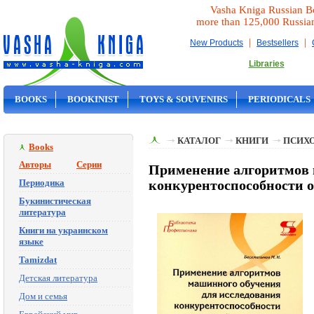
Vasha Kniga Russian B
more than 125,000 Russia
|
|
New Products
Bestsellers
Libraries
BOOKS
BOOKINIST
TOYS & SOUVENIRS
PERIODICALS
ON SALE
КАТАЛОГ
КНИГИ
ПСИХ
Books
Авторы
Серии
Применение алгоритмов 
Периодика
конкурентоспособности о
Букинистическая
литература
Книги на украинском
языке
Tamizdat
Детская литература
Дом и семья