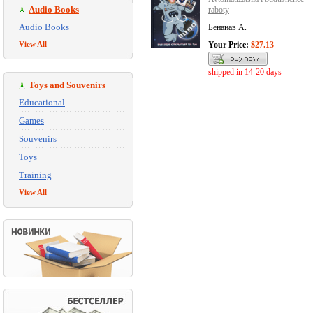
Audio Books
raboty
Audio Books
Бенанав А.
View All
Your Price:
$27.13
shipped in 14-20 days
Toys and Souvenirs
Educational
Games
Souvenirs
Toys
Training
View All