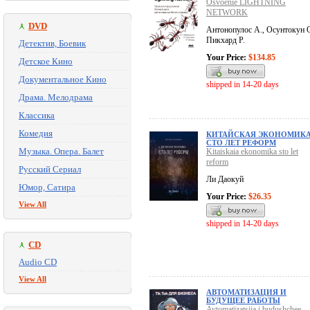
Osvoenie LIGHTNING
NETWORK
DVD
Антонопулос А., Осунтокун О
Пикхард Р.
Детектив, Боевик
Your Price:
$134.85
Детское Кино
Документальное Кино
shipped in 14-20 days
Драма. Мелодрама
Классика
Комедия
КИТАЙСКАЯ ЭКОНОМИК
СТО ЛЕТ РЕФОРМ
Музыка. Опера. Балет
Kitaiskaia ekonomika sto let
reform
Русский Сериал
Ли Даокуй
Юмор, Сатира
Your Price:
$26.35
View All
shipped in 14-20 days
CD
Audio CD
View All
АВТОМАТИЗАЦИЯ И
БУДУЩЕЕ РАБОТЫ
Avtomatizatsiia i budushchee