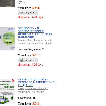
Туз А.
Your Price:
$39.80
shipped in 14-20 days
ЭКОНОМИКА И
ЭКОНОМИЧЕСКАЯ
ПОЛИТИКА В УСЛОВИЯХ
ПАНДЕМИИ
Ekonomika i ekonomicheskaia
politika v usloviiakh pandemii
под ред. Кудрина А.Л.
Your Price:
$27.13
shipped in 14-20 days
СКРЫТЫЕ ЦЕННОСТИ
СЕТЕВОГО МАРКЕТИНГА. 3-
Е ИЗДАНИЕ
Skrytye tsennosti setevogo
marketinga. 3-e izdanie
Раздомахин Н.
Your Price:
$25.34