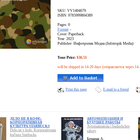
SKU: VV1404679
ISBN: 9785999804389
Pages: 0
Format
: -
Cover: Paperback
Year: 2023
Publisher: Инфотропик Медиа (Infotropik Media)
Your Price:
$36.51
will be shipped in 14-20 days (отправляется через 14
Print this page
E-mail to a friend
ДЕЛО НЕ В КОФЕ:
АВТОМАТИЗАЦИЯ И
КОРПОРАТИВНАЯ
БУДУЩЕЕ РАБОТЫ
КУЛЬТУРА STARBUCKS
Avtomatizatsiia i budushchee
Delo ne v kofe: Korporativnaia
raboty
kul'tura Starbucks
Бенанав А.