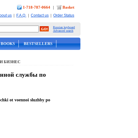
1-718-787-0664
|
Basket
|
|
|
bout us
F.A.Q.
Contact us
Order Status
Russian keyboard
Advanced search
 BOOKS
BESTSELLERS
И БИЗНЕС
енной службы по
ochki ot voennoi sluzhby po