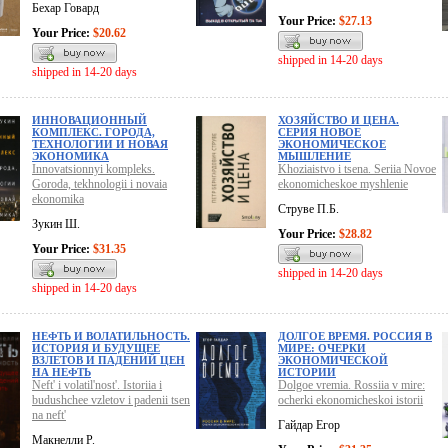
Бехар Говард
Your Price:
$27.13
Your Price:
$20.62
shipped in 14-20 days
shipped in 14-20 days
ИННОВАЦИОННЫЙ
ХОЗЯЙСТВО И ЦЕНА.
КОМПЛЕКС. ГОРОДА,
СЕРИЯ НОВОЕ
ТЕХНОЛОГИИ И НОВАЯ
ЭКОНОМИЧЕСКОЕ
ЭКОНОМИКА
МЫШЛЕНИЕ
Innovatsionnyi kompleks.
Khoziaistvo i tsena. Seriia Novoe
Goroda, tekhnologii i novaia
ekonomicheskoe myshlenie
ekonomika
Струве П.Б.
Зукин Ш.
Your Price:
$28.82
Your Price:
$31.35
shipped in 14-20 days
shipped in 14-20 days
НЕФТЬ И ВОЛАТИЛЬНОСТЬ.
ДОЛГОЕ ВРЕМЯ. РОССИЯ В
ИСТОРИЯ И БУДУЩЕЕ
МИРЕ: ОЧЕРКИ
ВЗЛЕТОВ И ПАДЕНИЙ ЦЕН
ЭКОНОМИЧЕСКОЙ
НА НЕФТЬ
ИСТОРИИ
Neft' i volatil'nost'. Istoriia i
Dolgoe vremia. Rossiia v mire:
budushchee vzletov i padenii tsen
ocherki ekonomicheskoi istorii
na neft'
Гайдар Егор
Макнелли Р.