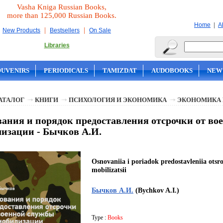
Vasha Kniga Russian Books,
more than 125,000 Russian Books.
|
Home
A
|
|
New Products
Bestsellers
On Sale
Libraries
OUVENIRS
PERIODICALS
TAMIZDAT
AUDOBOOKS
NEW
АТАЛОГ
КНИГИ
ПСИХОЛОГИЯ И ЭКОНОМИКА
ЭКОНОМИКА 
ания и порядок предоставления отсрочки от во
изации - Бычков А.И.
Osnovaniia i poriadok predostavleniia otsr
mobilizatsii
Бычков А.И.
(Bychkov A.I.)
Type :
Books