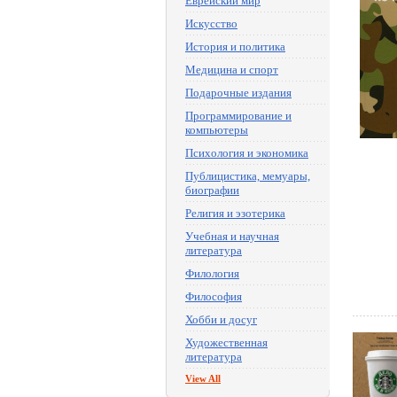
Еврейский мир
Искусство
История и политика
Медицина и спорт
Подарочные издания
Программирование и
компьютеры
Психология и экономика
Публицистика, мемуары,
биографии
Религия и эзотерика
Учебная и научная
литература
Филология
Философия
Хобби и досуг
Художественная
литература
View All