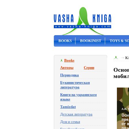
BOOKS
BOOKINIST
TOYS & S
ON SALE
К
Books
Авторы
Серии
Основ
Периодика
мобил
Букинистическая
литература
Книги на украинском
языке
Tamizdat
Детская литература
Дом и семья