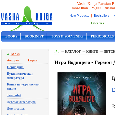
Vasha Kniga Russian B
more than 125,000 Russia
|
|
New Products
Bestsellers
Libraries
BOOKS
BOOKINIST
TOYS & SOUVENIRS
PERIODICALS
ON SALE
КАТАЛОГ
КНИГИ
ДЕТСК
Books
Авторы
Серии
Игра Водящего - Гермон 
Периодика
Букинистическая
I
литература
Книги на украинском
языке
Г
Tamizdat
Детская литература
T
Дом и семья