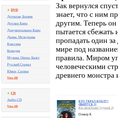
Зак вернулся спус
DVD
знает, что с ним 
Детектив, Боевик
другим. Теперь он
Детское Кино
пытается сбежать и
Документальное Кино
Драма. Мелодрама
пропадать один з
Классика
мире под название
Комедия
правила. Миром у
Музыка. Опера. Балет
человеческими стр
Русский Сериал
Юмор, Сатира
древнего монстра 
View All
CD
Audio CD
КТО УКРАЛ КОАЛУ?
(ВЫПУСК 3)
View All
Kto ukral koalu? (vypusk 3)
Оливер К.