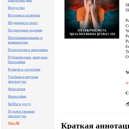
Еврейский мир
S
Искусство
I
История и политика
P
Медицина и спорт
C
Подарочные издания
Y
P
Программирование и
P
компьютеры
E
Психология и экономика
T
O
Публицистика, мемуары,
биографии
Религия и эзотерика
Y
Учебная и научная
литература
w
Филология
C
Философия
Хобби и досуг
Художественная
литература
Краткая аннотац
View All