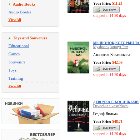
Your Price:
$11.23
Audio Books
Audio Books
shipped in 14-20 days
View All
Toys and Souvenirs
МЫШОНОК,КОТОРЫЙ ТА
Educational
Myshonok,kotoryi Tam
Games
Анастасия Коваленкова
Souvenirs
Your Price:
$42.59
Toys
shipped in 14-20 days
Training
View All
ДЕВОЧКА С КОСИЧКАМИ
Devochka s kosichkami
Гелдоф Вильма
Your Price:
$48.71
shipped in 14-20 days