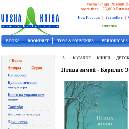
Vasha Kniga Russian B
more than 125,000 Russia
|
|
New Products
Bestsellers
Libraries
BOOKS
BOOKINIST
TOYS & SOUVENIRS
PERIODICALS
ON SALE
КАТАЛОГ
КНИГИ
ДЕТСК
Books
Авторы
Серии
Птица зимой - Керилис 
Периодика
Букинистическая
литература
Книги на украинском
языке
Tamizdat
Детская литература
Дом и семья