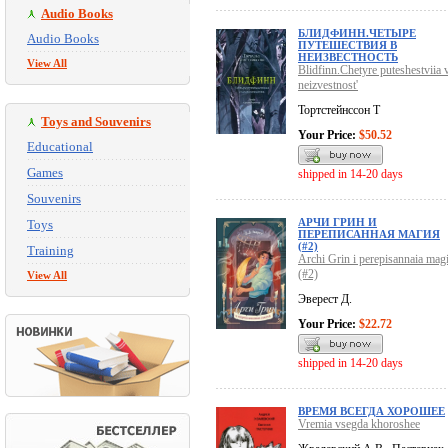
Audio Books
БЛИДФИНН.ЧЕТЫРЕ
Audio Books
ПУТЕШЕСТВИЯ В
НЕИЗВЕСТНОСТЬ
View All
Blidfinn.Chetyre puteshestviia 
neizvestnost'
Тортстейнссон Т
Toys and Souvenirs
Your Price:
$50.52
Educational
Games
shipped in 14-20 days
Souvenirs
АРЧИ ГРИН И
Toys
ПЕРЕПИСАННАЯ МАГИЯ
(#2)
Training
Archi Grin i perepisannaia magi
(#2)
View All
Эверест Д.
Your Price:
$22.72
shipped in 14-20 days
ВРЕМЯ ВСЕГДА ХОРОШЕЕ
Vremia vsegda khoroshee