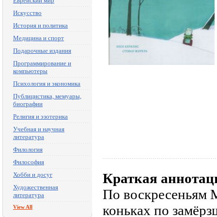
Еврейский мир
Искусство
История и политика
Медицина и спорт
Подарочные издания
Программирование и
компьютеры
Психология и экономика
Публицистика, мемуары,
биографии
Религия и эзотерика
Учебная и научная
литература
Филология
Философия
Краткая аннотац
Хобби и досуг
Художественная
По воскресеньям М
литература
коньках по замёрз
View All