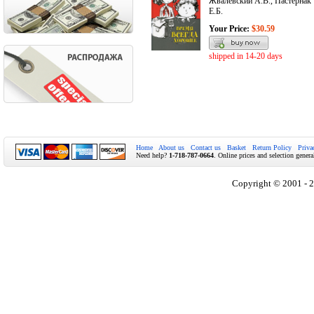
Жвалевский А.В., Пастернак
Е.Б.
Your Price:
$30.59
shipped in 14-20 days
Home
About us
Contact us
Basket
Return Policy
Priva
Need help?
1-718-787-0664
. Online prices and selection genera
Copyright © 2001 - 2