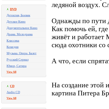
ледяной воздух. С
DVD
Детектив, Боевик
Однажды по пути 
Детское Кино
Как помочь ей, где
Документальное Кино
Драма. Мелодрама
живёт и работает 
Классика
сюда охотники со 
Комедия
Музыка. Опера. Балет
А что, если спрят
Русский Сериал
Юмор, Сатира
View All
На создание этой 
CD
картина Питера Бр
Audio CD
View All