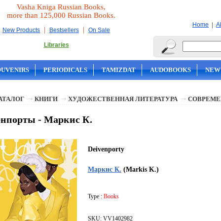
Vasha Kniga Russian Books,
more than 125,000 Russian Books.
|
Home
A
|
|
New Products
Bestsellers
On Sale
Libraries
OUVENIRS
PERIODICALS
TAMIZDAT
AUDOBOOKS
NEW
АТАЛОГ
КНИГИ
ХУДОЖЕСТВЕННАЯ ЛИТЕРАТУРА
СОВРЕМЕ
нпорты - Маркис К.
Deivenporty
Маркис К.
(Markis K.)
Type :
Books
SKU: VV1402982