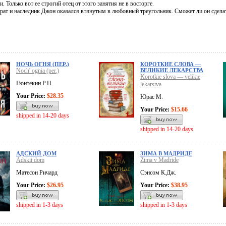
. Только вот ее строгий отец от этого занятия не в восторге.
рат и наследник Джон оказался втянутым в любовный треугольник. Сможет ли он сделат
НОЧЬ ОГНЯ (ПЕР.)
КОРОТКИЕ СЛОВА —
Noch' ognia (per.)
ВЕЛИКИЕ ЛЕКАРСТВА
Korotkie slova — velikie
Гюнтекин Р.Н.
lekarstva
Your Price:
$28.35
Юрас М.
Your Price:
$15.66
shipped in 14-20 days
shipped in 14-20 days
АДСКИЙ ДОМ
ЗИМА В МАДРИДЕ
Adskii dom
Zima v Madride
Матесон Ричард
Сэнсом К.Дж.
Your Price:
$26.95
Your Price:
$38.95
shipped in 1-3 days
shipped in 1-3 days