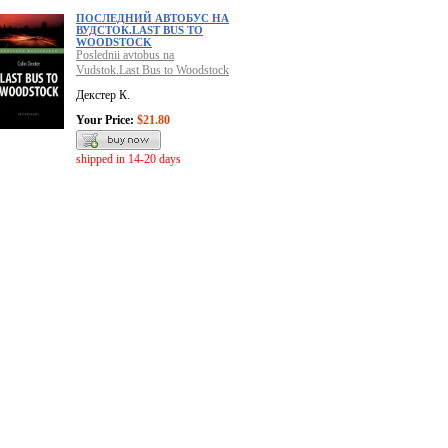
ПОСЛЕДНИЙ АВТОБУС НА
ВУДСТОК.LAST BUS TO
WOODSTOCK
Poslednii avtobus na
Vudstok.Last Bus to Woodstock
Декстер К.
Your Price:
$21.80
shipped in 14-20 days