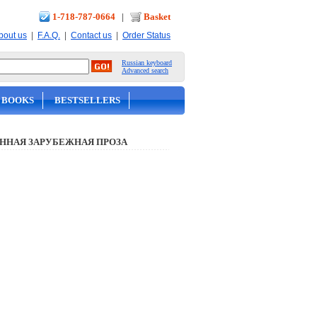
1-718-787-0664
|
Basket
|
|
|
bout us
F.A.Q.
Contact us
Order Status
Russian keyboard
Advanced search
 BOOKS
BESTSELLERS
ННАЯ ЗАРУБЕЖНАЯ ПРОЗА