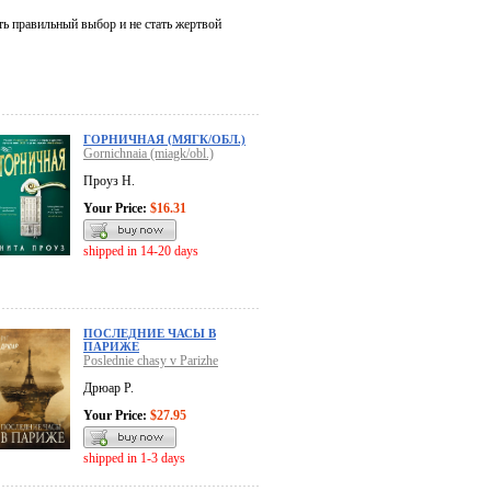
ь правильный выбор и не стать жертвой
ГОРНИЧНАЯ (МЯГК/ОБЛ.)
Gornichnaia (miagk/obl.)
Проуз Н.
Your Price:
$16.31
shipped in 14-20 days
ПОСЛЕДНИЕ ЧАСЫ В
ПАРИЖЕ
Poslednie chasy v Parizhe
Дрюар Р.
Your Price:
$27.95
shipped in 1-3 days