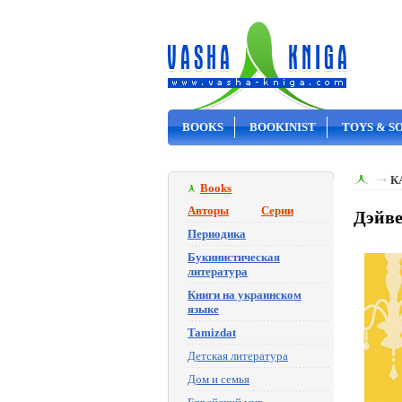
BOOKS
BOOKINIST
TOYS & S
ON SALE
К
Books
Авторы
Серии
Дэйве
Периодика
Букинистическая
литература
Книги на украинском
языке
Tamizdat
Детская литература
Дом и семья