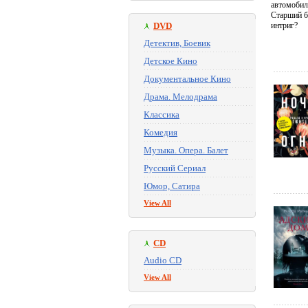
автомобили
Старший б
DVD
интриг?
Детектив, Боевик
Детское Кино
Документальное Кино
Драма. Мелодрама
Классика
Комедия
Музыка. Опера. Балет
Русский Сериал
Юмор, Сатира
View All
CD
Audio CD
View All