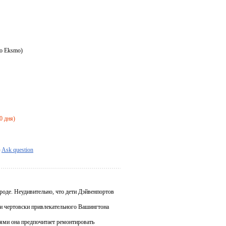
vo Eksmo)
0 дня)
Ask question
роде. Неудивительно, что дети Дэйвенпортов
 и чертовски привлекательного Вашингтона
ями она предпочитает ремонтировать