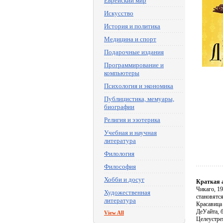
Еврейский мир
Искусство
История и политика
Медицина и спорт
Подарочные издания
Программирование и
компьютеры
Психология и экономика
Публицистика, мемуары,
биографии
Религия и эзотерика
Учебная и научная
литература
Филология
Философия
Хобби и досуг
Краткая 
Чикаго, 19
Художественная
становятс
литература
Красавица
ДеУайта, б
View All
Целеустре