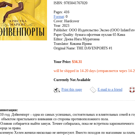
ISBN: 9785041767020
Pages: 416
Format
: 0
Cover: Hardcover
Year: 2023
Publisher: ООО Издательство Эксмо (OOO Izdatel'st
Paper Quality: бумага офсетная пухлая 65 Кама
Editor: Доева Инга Муратовна
Translator: Кикина Ирина
Original Name: THE DAVENPORTS #1
Your Price:
$34.31
will be shipped in 14-20 days (отправляется через 14-2
Currently Not Available
Print this page
E-mail to a friend
аннотация:
10 год. Дэйвенпорт – одна из самых успешных, состоятельных и влиятельных семей в го
я объектом пристального внимания со стороны противоположного пола.
 Оливия собирается выйти замуж. Точнее собиралась, пока не встретила харизматичного
орца за права.
мленную Хелен женихи нисколько не интересуют. Вместо походов по магазинам за плать