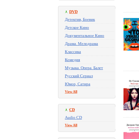
DVD
Детектив, Боевик
Детское Кино
Документальное Кино
Драма. Мелодрама
Классика
Комедия
Музыка. Опера. Балет
Русский Сериал
Юмор, Сатира
View All
CD
Audio CD
View All