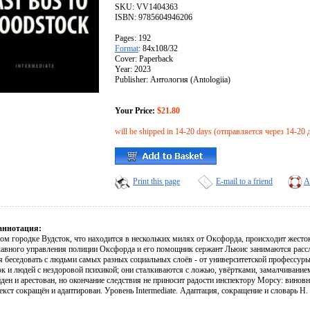
SKU: VV1404363
ISBN: 9785604946206
Pages: 192
Format
: 84x108/32
Cover: Paperback
Year: 2023
Publisher: Антология (Antologiia)
Your Price:
$21.80
will be shipped in 14-20 days (отправляется через 14-20 
Print this page
E-mail to a friend
A
аннотация:
ом городке Вудсток, что находится в нескольких милях от Оксфорда, происходит жест
лавного управления полиции Оксфорда и его помощник сержант Льюис занимаются рассл
 беседовать с людьми самых разных социальных слоёв - от университетской профессуры
к и людей с нездоровой психикой; они сталкиваются с ложью, увёртками, замалчиванием
ден и арестован, но окончание следствия не приносит радости инспектору Морсу: винов
екст сокращён и адаптирован. Уровень Intermediate. Адаптация, сокращение и словарь Н.