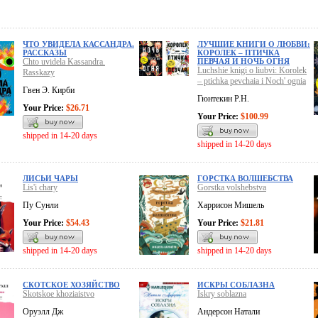
ЧТО УВИДЕЛА КАССАНДРА.
ЛУЧШИЕ КНИГИ О ЛЮБВИ:
РАССКАЗЫ
КОРОЛЕК – ПТИЧКА
Chto uvidela Kassandra.
ПЕВЧАЯ И НОЧЬ ОГНЯ
Luchshie knigi o liubvi: Korolek
Rasskazy
– ptichka pevchaia i Noch' ognia
Гвен Э. Кирби
Гюнтекин Р.Н.
Your Price:
$26.71
Your Price:
$100.99
shipped in 14-20 days
shipped in 14-20 days
ЛИСЬИ ЧАРЫ
ГОРСТКА ВОЛШЕБСТВА
Lis'i chary
Gorstka volshebstva
Пу Сунли
Харрисон Мишель
Your Price:
$54.43
Your Price:
$21.81
shipped in 14-20 days
shipped in 14-20 days
СКОТСКОЕ ХОЗЯЙСТВО
ИСКРЫ СОБЛАЗНА
Skotskoe khoziaistvo
Iskry soblazna
Оруэлл Дж
Андерсон Натали