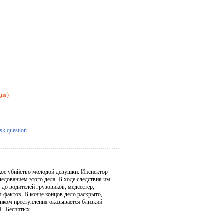
дня)
sk question
окое убийство молодой девушки. Инспектор
едованием этого дела. В ходе следствия им
 до водителей грузовиков, медсестёр,
 фактов. В конце концов дело раскрыто,
ником преступления оказывается близкий
 Г. Беспятых.