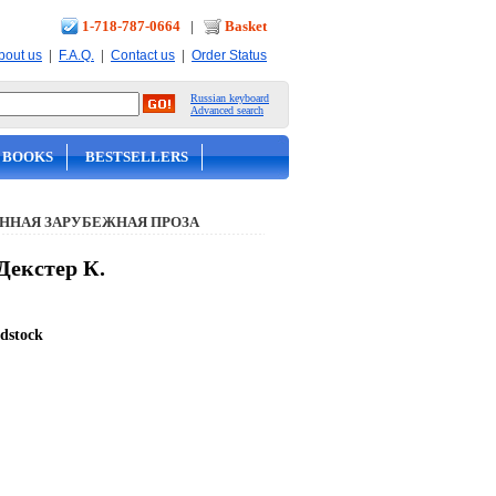
1-718-787-0664
|
Basket
|
|
|
bout us
F.A.Q.
Contact us
Order Status
Russian keyboard
Advanced search
 BOOKS
BESTSELLERS
ННАЯ ЗАРУБЕЖНАЯ ПРОЗА
 Декстер К.
odstock