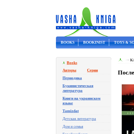
BOOKS
BOOKINIST
TOYS & S
ON SALE
К
Books
Авторы
Серии
После
Периодика
Букинистическая
литература
Книги на украинском
языке
Tamizdat
Детская литература
Дом и семья