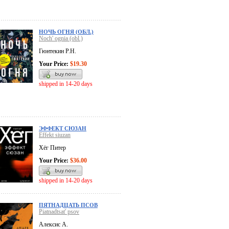
НОЧЬ ОГНЯ (ОБЛ.)
Noch' ognia (obl.)
Гюнтекин Р.Н.
Your Price:
$19.30
shipped in 14-20 days
ЭФФЕКТ СЮЗАН
Effekt siuzan
Хёг Питер
Your Price:
$36.00
shipped in 14-20 days
ПЯТНАДЦАТЬ ПСОВ
Piatnadtsat' psov
Алексис А.