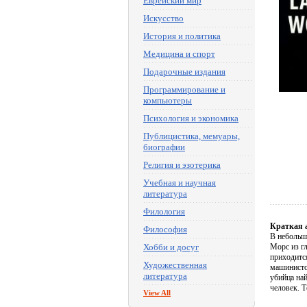
Еврейский мир
Искусство
История и политика
Медицина и спорт
Подарочные издания
Программирование и
компьютеры
Психология и экономика
Публицистика, мемуары,
биографии
Религия и эзотерика
Учебная и научная
литература
Филология
Краткая 
Философия
В небольш
Хобби и досуг
Морс из г
приходится
Художественная
машинисто
литература
убийца най
человек. Т
View All