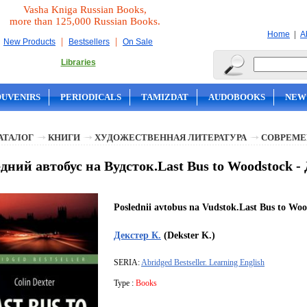
Vasha Kniga Russian Books,
more than 125,000 Russian Books.
|
Home
A
|
|
New Products
Bestsellers
On Sale
Libraries
OUVENIRS
PERIODICALS
TAMIZDAT
AUDOBOOKS
NEW
АТАЛОГ
КНИГИ
ХУДОЖЕСТВЕННАЯ ЛИТЕРАТУРА
СОВРЕМЕ
дний автобус на Вудсток.Last Bus to Woodstock -
Poslednii avtobus na Vudstok.Last Bus to Wo
Декстер К.
(Dekster K.)
SERIA:
Abridged Bestseller. Learning English
Type :
Books