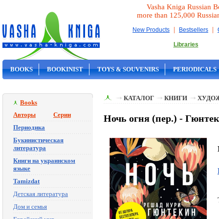
Vasha Kniga Russian B
more than 125,000 Russia
|
|
New Products
Bestsellers
Libraries
BOOKS
BOOKINIST
TOYS & SOUVENIRS
PERIODICALS
ON SALE
КАТАЛОГ
КНИГИ
ХУДО
Books
Авторы
Серии
Ночь огня (пер.) - Гюнтек
Периодика
Букинистическая
литература
Книги на украинском
языке
Tamizdat
Детская литература
Дом и семья