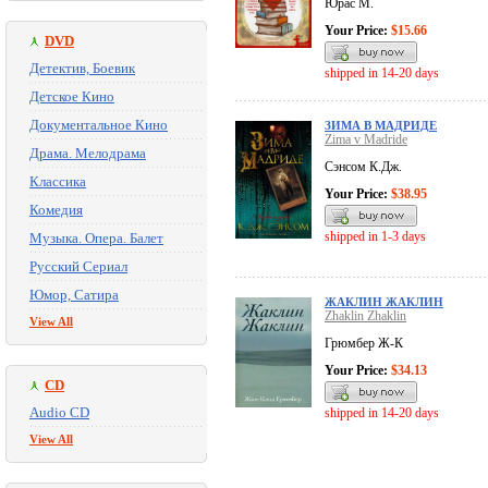
Юрас М.
Your Price:
$15.66
DVD
Детектив, Боевик
shipped in 14-20 days
Детское Кино
Документальное Кино
ЗИМА В МАДРИДЕ
Zima v Madride
Драма. Мелодрама
Сэнсом К.Дж.
Классика
Your Price:
$38.95
Комедия
shipped in 1-3 days
Музыка. Опера. Балет
Русский Сериал
Юмор, Сатира
ЖАКЛИН ЖАКЛИН
Zhaklin Zhaklin
View All
Грюмбер Ж-К
Your Price:
$34.13
CD
Audio CD
shipped in 14-20 days
View All