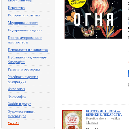
Еврейский мир
Искусство
История и политика
Медицина и спорт
Подарочные издания
Программирование и
компьютеры
Психология и экономика
Публицистика, мемуары,
биографии
Религия и эзотерика
Учебная и научная
литература
Филология
Философия
Хобби и досуг
Художественная
КОРОТКИЕ СЛОВА —
ВЕЛИКИЕ ЛЕКАРСТВА
литература
Korotkie slova — velikie
lekarstva
View All