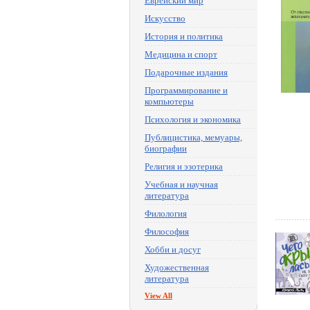
Еврейский мир
Искусство
История и политика
Медицина и спорт
Подарочные издания
Программирование и
компьютеры
Психология и экономика
Публицистика, мемуары,
биографии
Религия и эзотерика
Учебная и научная
литература
Филология
Философия
Хобби и досуг
Художественная
литература
View All