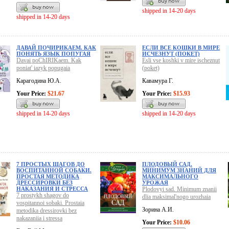
shipped in 14-20 days
shipped in 14-20 days
ДАВАЙ ПОЧИРИКАЕМ. КАК
ЕСЛИ ВСЕ КОШКИ В МИРЕ
ПОНЯТЬ ЯЗЫК ПОПУГАЯ
ИСЧЕЗНУТ (ПОКЕТ)
Davai poChIRIKaem. Kak
Esli vse koshki v mire ischeznut
poniat' iazyk popugaia
(poket)
Карагодина Ю.А.
Кавамура Г.
Your Price:
$21.67
Your Price:
$15.93
shipped in 14-20 days
shipped in 14-20 days
7 ПРОСТЫХ ШАГОВ ДО
ПЛОДОВЫЙ САД.
ВОСПИТАННОЙ СОБАКИ.
МИНИМУМ ЗНАНИЙ ДЛЯ
ПРОСТАЯ МЕТОДИКА
МАКСИМАЛЬНОГО
ДРЕССИРОВКИ БЕЗ
УРОЖАЯ
НАКАЗАНИЯ И СТРЕССА
Plodovyi sad. Minimum znanii
7 prostykh shagov do
dlia maksimal'nogo urozhaia
vospitannoi sobaki. Prostaia
Зорина А.И.
metodika dressirovki bez
nakazaniia i stressa
Your Price:
$10.06