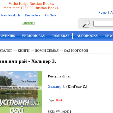
Vasha Kniga Russian Books,
more than 125,000 Russian Books.
|
Home
A
|
|
New Products
Bestsellers
On Sale
Libraries
OUVENIRS
PERIODICALS
TAMIZDAT
AUDOBOOKS
NEW
АТАЛОГ
КНИГИ
ДОМ И СЕМЬЯ
САД И ОГОРОД
ня или рай - Хольцер З.
Pustynia ili rai
Хольцер З.
(Khol'tser Z.)
Type :
Books
SKU: VV1402604