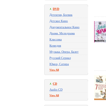
DVD
Детектив, Боевик
Детское Кино
Документальное Кино
Драма. Мелодрама
Классика
Комедия
Музыка. Опера. Балет
Русский Сериал
Юмор, Сатира
View All
CD
Audio CD
View All