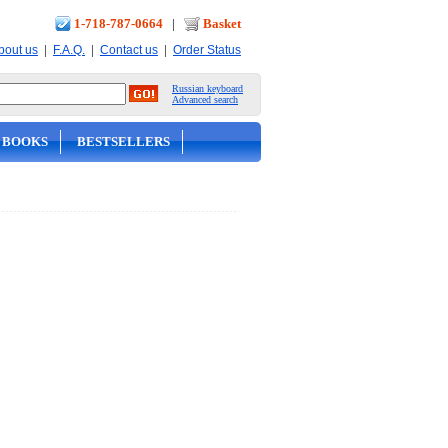
1-718-787-0664
|
Basket
|
|
|
bout us
F.A.Q.
Contact us
Order Status
Russian keyboard
Advanced search
 BOOKS
BESTSELLERS