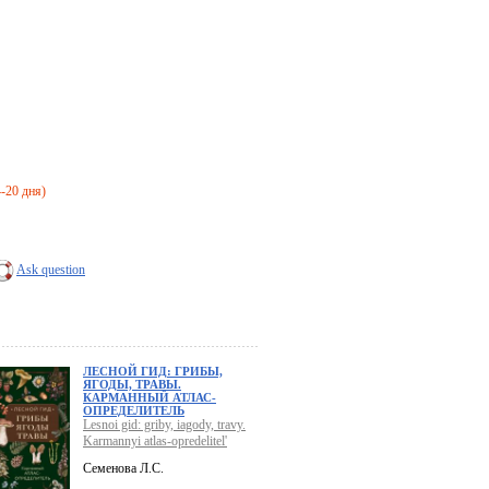
4-20 дня)
Ask question
ЛЕСНОЙ ГИД: ГРИБЫ,
ЯГОДЫ, ТРАВЫ.
КАРМАННЫЙ АТЛАС-
ОПРЕДЕЛИТЕЛЬ
Lesnoi gid: griby, iagody, travy.
Karmannyi atlas-opredelitel'
Семенова Л.С.