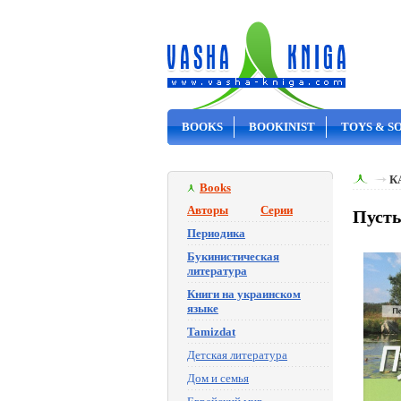
BOOKS
BOOKINIST
TOYS & S
ON SALE
К
Books
Авторы
Серии
Пусты
Периодика
Букинистическая
литература
Книги на украинском
языке
Tamizdat
Детская литература
Дом и семья