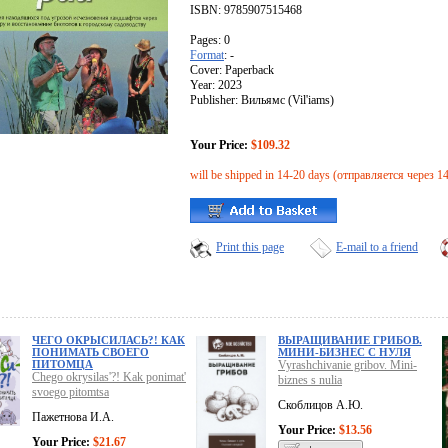
ISBN: 9785907515468
Pages: 0
Format
: -
Cover: Paperback
Year: 2023
Publisher: Вильямс (Vil'iams)
Your Price:
$109.32
will be shipped in 14-20 days (отправляется через 1
Print this page
E-mail to a friend
ЧЕГО ОКРЫСИЛАСЬ?! КАК
ВЫРАЩИВАНИЕ ГРИБОВ.
ПОНИМАТЬ СВОЕГО
МИНИ-БИЗНЕС С НУЛЯ
ПИТОМЦА
Vyrashchivanie gribov. Mini-
Chego okrysilas'?! Kak ponimat'
biznes s nulia
svoego pitomtsa
Скоблицов А.Ю.
Пажетнова И.А.
Your Price:
$13.56
Your Price:
$21.67