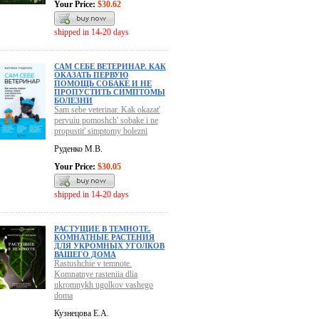
Your Price:
$30.62
shipped in 14-20 days
САМ СЕБЕ ВЕТЕРИНАР. КАК
ОКАЗАТЬ ПЕРВУЮ
ПОМОЩЬ СОБАКЕ И НЕ
ПРОПУСТИТЬ СИМПТОМЫ
БОЛЕЗНИ
Sam sebe veterinar. Kak okazat'
pervuiu pomoshch' sobake i ne
propustit' simptomy bolezni
Руденко М.В.
Your Price:
$30.05
shipped in 14-20 days
РАСТУЩИЕ В ТЕМНОТЕ.
КОМНАТНЫЕ РАСТЕНИЯ
ДЛЯ УКРОМНЫХ УГОЛКОВ
ВАШЕГО ДОМА
Rastushchie v temnote.
Komnatnye rasteniia dlia
ukromnykh ugolkov vashego
doma
Кузнецова Е.А.