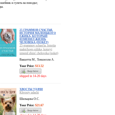
ошейник и гулять на поводке;
ды.
25 ГРАММОВ СЧАСТЬЯ.
ИСТОРИЯ МАЛЕНЬКОГО
ЕЖИКА, КОТОРЫЙ
ИЗМЕНИЛ ЖИЗНЬ
ЧЕЛОВЕКА (ПОКЕТ)
25 grammov schast'ia. Istoriia
malen'kogo ezhika, kotoryi
izmenil zhizn' cheloveka (poket)
Ваккетта М., Томазелли А.
Your Price:
$13.52
shipped in 14-20 days
ХВОСТЫ УДАЧИ
Khvosty udachi
Шильцова О.С.
Your Price:
$21.67