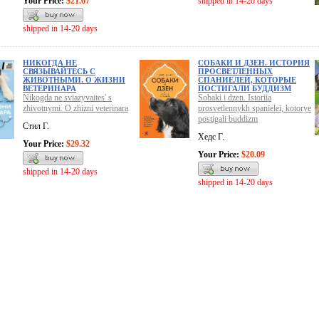
Your Price:
$21.67
shipped in 14-20 days
shipped in 14-20 days
НИКОГДА НЕ
СОБАКИ И ДЗЕН. ИСТОРИЯ
СВЯЗЫВАЙТЕСЬ С
ПРОСВЕТЛЕННЫХ
ЖИВОТНЫМИ. О ЖИЗНИ
СПАНИЕЛЕЙ, КОТОРЫЕ
ВЕТЕРИНАРА
ПОСТИГАЛИ БУДДИЗМ
Nikogda ne sviazyvaites' s
Sobaki i dzen. Istoriia
zhivotnymi. O zhizni veterinara
prosvetlennykh spanielei, kotorye
postigali buddizm
Стил Г.
Хедс Г.
Your Price:
$29.32
Your Price:
$20.09
shipped in 14-20 days
shipped in 14-20 days