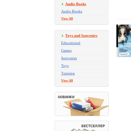
Audio Books
Audio Books
View All
Toys and Souvenirs
Educational
Games
Souvenirs
Toys
Training
View All