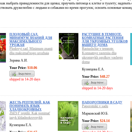
как выбрать принадлежности для щенка; приучить питомца к клетке и туалету; надевать 
ствовать дружелюбно с людьми и собаками во время прогулок; освоить основные коман
ПЛОДОВЫЙ САД.
РАСТУЩИЕ В ТЕМНОТЕ.
МИНИМУМ ЗНАНИЙ ДЛЯ
КОМНАТНЫЕ РАСТЕНИЯ
МАКСИМАЛЬНОГО
ДЛЯ УКРОМНЫХ УГОЛКОВ
УРОЖАЯ
ВАШЕГО ДОМА
Plodovyi sad. Minimum znanii
Rastushchie v temnote.
dlia maksimal'nogo urozhaia
Komnatnye rasteniia dlia
ukromnykh ugolkov vashego
Зорина А.И.
doma
Your Price:
$10.06
Кузнецова Е.А.
Your Price:
$48.27
shipped in 14-20 days
shipped in 14-20 days
ЖЕСТЬ РЕПТИЛИЙ. КАК
ПАПОРОТНИКИ В САДУ
ПОНИМАТЬ ЯЗЫК
Paporotniki v sadu
ХЛАДНОКРОВНЫХ
ZhEST' reptilii. Kak ponimat'
Марковский Ю.Б.
iazyk khladnokrovnykh
Your Price:
$24.14
Кузнецова Е.А.