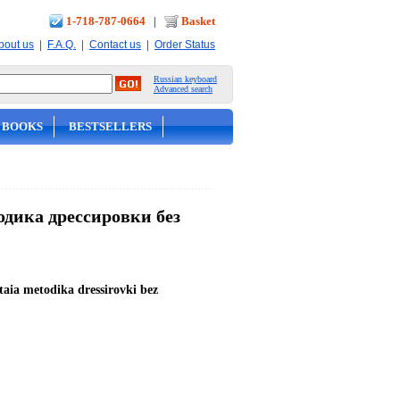
1-718-787-0664
|
Basket
|
|
|
bout us
F.A.Q.
Contact us
Order Status
Russian keyboard
Advanced search
 BOOKS
BESTSELLERS
одика дрессировки без
taia metodika dressirovki bez