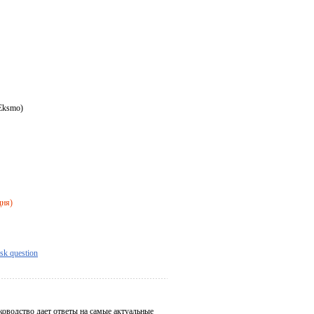
 Eksmo)
дня)
sk question
оводство дает ответы на самые актуальные