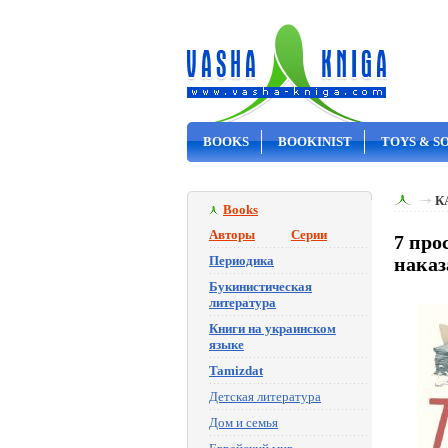
BOOKS
BOOKINIST
TOYS & S
ON SALE
К
Books
Авторы
Серии
7 про
Периодика
наказ
Букинистическая
литература
Книги на украинском
языке
Tamizdat
Детская литература
Дом и семья