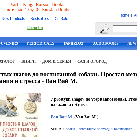
Vasha Kniga Russian Books,
more than 125,000 Russian Books.
|
Home
A
|
|
New Products
Bestsellers
On Sale
Libraries
OUVENIRS
PERIODICALS
TAMIZDAT
AUDOBOOKS
NEW
АТАЛОГ
КНИГИ
ДОМ И СЕМЬЯ
САД И ОГОРОД
стых шагов до воспитанной собаки. Простая мет
ания и стресса - Ван Вай М.
7 prostykh shagov do vospitannoi sobaki. Pros
nakazaniia i stressa
Ван Вай М.
(Van Vai M.)
SERIA:
Собаки. Бестселлеры по уходу и воспитанию