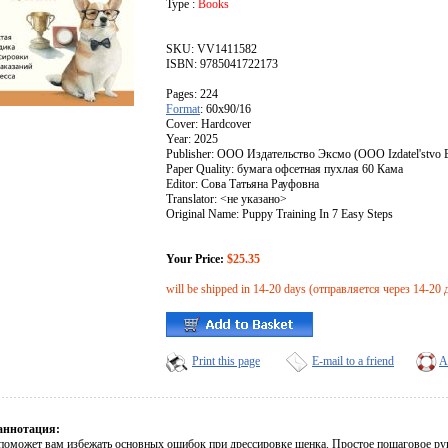
Type :
Books
SKU: VV1411582
ISBN: 9785041722173
Pages: 224
Format
: 60x90/16
Cover: Hardcover
Year: 2025
Publisher: ООО Издательство Эксмо (OOO Izdatel'stvo
Paper Quality: бумага офсетная пухлая 60 Кама
Editor: Сова Татьяна Рауфовна
Translator: <не указано>
Original Name: Puppy Training In 7 Easy Steps
Your Price:
$25.35
will be shipped in 14-20 days (отправляется через 14-20 
Print this page
E-mail to a friend
A
аннотация:
 поможет вам избежать основных ошибок при дрессировке щенка. Простое пошаговое рук