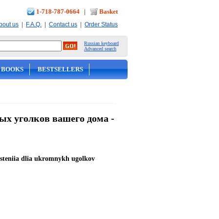
1-718-787-0664
|
Basket
|
|
|
bout us
F.A.Q.
Contact us
Order Status
Russian keyboard
Advanced search
 BOOKS
BESTSELLERS
ых уголков вашего дома -
steniia dlia ukromnykh ugolkov