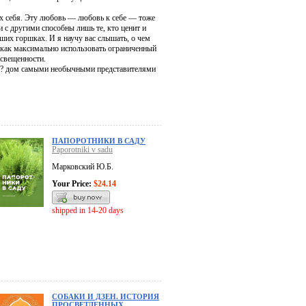
их себя. Эту любовь — любовь к себе — тоже
 с другими способны лишь те, кто ценит и
аших горшках. И я научу вас слышать, о чем
ы, как максимально использовать ограниченный
освещенности.
вои? дом самыми необычными представителями
ПАПОРОТНИКИ В САДУ
Paporotniki v sadu
Марковский Ю.Б.
Your Price:
$24.14
shipped in 14-20 days
СОБАКИ И ДЗЕН. ИСТОРИЯ
ПРОСВЕТЛЕННЫХ