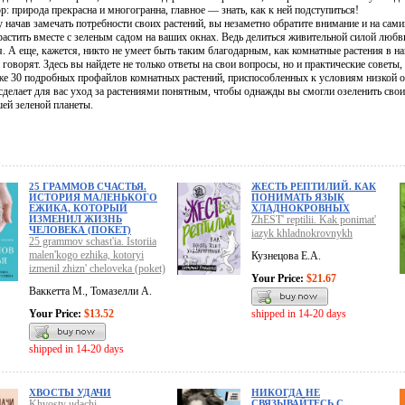
р: природа прекрасна и многогранна, главное — знать, как к ней подступиться!
 начав замечать потребности своих растений, вы незаметно обратите внимание и на сам
астить вместе с зеленым садом на ваших окнах. Ведь делиться живительной силой любви
. А еще, кажется, никто не умеет быть таким благодарным, как комнатные растения в н
 говорят. Здесь вы найдете не только ответы на свои вопросы, но и практические совет
акже 30 подробных профайлов комнатных растений, приспособленных к условиям низкой 
 сделает для вас уход за растениями понятным, чтобы однажды вы смогли озеленить с
ей зеленой планеты.
25 ГРАММОВ СЧАСТЬЯ.
ЖЕСТЬ РЕПТИЛИЙ. КАК
ИСТОРИЯ МАЛЕНЬКОГО
ПОНИМАТЬ ЯЗЫК
ЕЖИКА, КОТОРЫЙ
ХЛАДНОКРОВНЫХ
ИЗМЕНИЛ ЖИЗНЬ
ZhEST' reptilii. Kak ponimat'
ЧЕЛОВЕКА (ПОКЕТ)
iazyk khladnokrovnykh
25 grammov schast'ia. Istoriia
malen'kogo ezhika, kotoryi
Кузнецова Е.А.
izmenil zhizn' cheloveka (poket)
Your Price:
$21.67
Ваккетта М., Томазелли А.
Your Price:
$13.52
shipped in 14-20 days
shipped in 14-20 days
ХВОСТЫ УДАЧИ
НИКОГДА НЕ
Khvosty udachi
СВЯЗЫВАЙТЕСЬ С