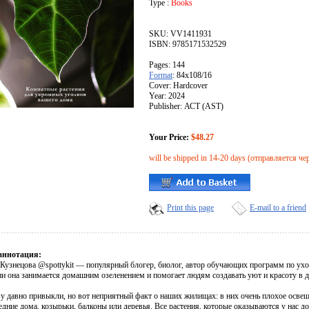
Type :
Books
SKU: VV1411931
ISBN: 9785171532529
Pages: 144
Format
: 84x108/16
Cover: Hardcover
Year: 2024
Publisher: АСТ (AST)
Your Price:
$48.27
will be shipped in 14-20 days (отправляется че
Print this page
E-mail to a friend
аннотация:
 Кузнецова @spottykit — популярный блогер, биолог, автор обучающих программ по ух
ни она занимается домашним озеленением и помогает людям создавать уют и красоту в 
у давно привыкли, но вот неприятный факт о наших жилищах: в них очень плохое освещ
едние дома, козырьки, балконы или деревья. Все растения, которые оказываются у нас д