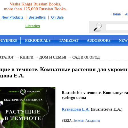
Vasha Kniga Russian Books,
more than 125,000 Russian Books.
|
Home
A
|
|
New Products
Bestsellers
On Sale
Libraries
OUVENIRS
PERIODICALS
TAMIZDAT
AUDOBOOKS
NEW
АТАЛОГ
КНИГИ
ДОМ И СЕМЬЯ
САД И ОГОРОД
щие в темноте. Комнатные растения для укромн
цова Е.А.
Rastushchie v temnote. Komnatnye ra
vashego doma
Кузнецова Е.А.
(Kuznetsova E.A.)
SERIA:
Зеленая Академия