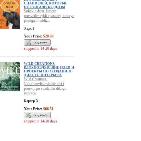
СПАНИЕЛЕЙ, КОТОРЫЕ
ПОСТИГАЛИ БУДДИЗМ
Sobaki i dzen. Istoriia
prosvetlennykh spanielei, kotorye
postigali buddizm
Хедс Г.
Your Price:
$20.09
shipped in 14-20 days
WILD CREATIONS.
ВДОХНОВЛЯЮЩИЕ ИДЕИ И
ПРОЕКТЫ ПО СОЗДАНИЮ
ДИКОГО ИНТЕРЬЕРА
Wild Creations.
Vdokhnovliaiushchie idei i
proekty po sozdaniiu dikogo
inter'era
Картер Х.
Your Price:
$66.51
shipped in 14-20 days