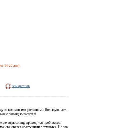
рез 14-20 дня)
Ask question
оду за комнатными растениями. Большую часть
доме с помощью растений.
ение, ведь солнцу приходится пробиваться
ома, становятся «растущими в темноте». Но это