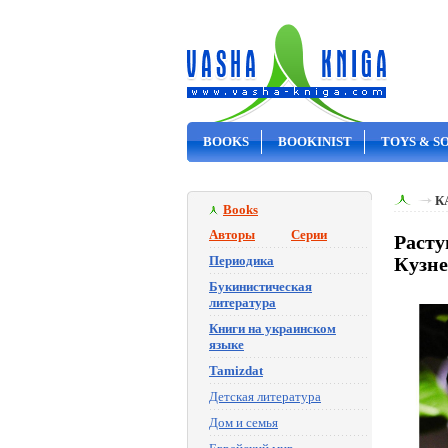
BOOKS
BOOKINIST
TOYS & S
ON SALE
К
Books
Авторы
Серии
Расту
Периодика
Кузне
Букинистическая
литература
Книги на украинском
языке
Tamizdat
Детская литература
Дом и семья