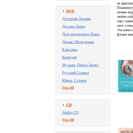
не пригово
Понемногу
DVD
можно выр
любит себя
Детектив, Боевик
они с вами
свет, а т
Детское Кино
Эта книга
Документальное Кино
флоры наш
Драма. Мелодрама
Классика
Комедия
Музыка. Опера. Балет
Русский Сериал
Юмор, Сатира
View All
CD
Audio CD
View All