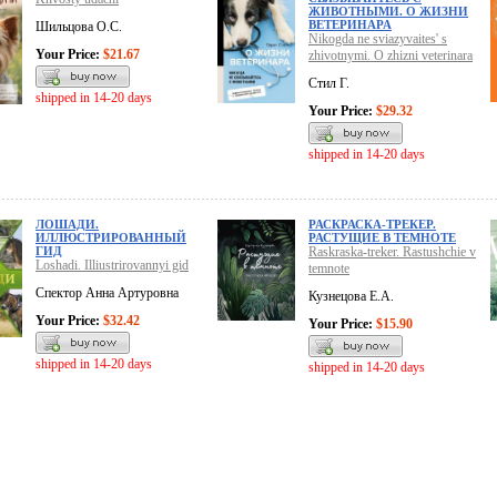
ЖИВОТНЫМИ. О ЖИЗНИ
ВЕТЕРИНАРА
Шильцова О.С.
Nikogda ne sviazyvaites' s
Your Price:
$21.67
zhivotnymi. O zhizni veterinara
Стил Г.
shipped in 14-20 days
Your Price:
$29.32
shipped in 14-20 days
ЛОШАДИ.
РАСКРАСКА-ТРЕКЕР.
ИЛЛЮСТРИРОВАННЫЙ
РАСТУЩИЕ В ТЕМНОТЕ
ГИД
Raskraska-treker. Rastushchie v
Loshadi. Illiustrirovannyi gid
temnote
Спектор Анна Артуровна
Кузнецова Е.А.
Your Price:
$32.42
Your Price:
$15.90
shipped in 14-20 days
shipped in 14-20 days