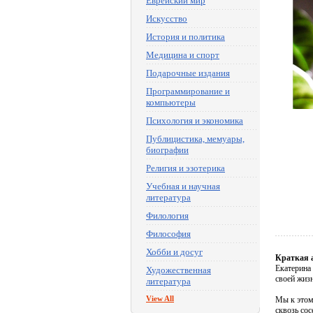
Еврейский мир
Искусство
История и политика
Медицина и спорт
Подарочные издания
Программирование и
компьютеры
Психология и экономика
Публицистика, мемуары,
биографии
Религия и эзотерика
Учебная и научная
литература
Филология
Философия
Хобби и досуг
Краткая 
Екатерина
Художественная
своей жиз
литература
View All
Мы к этом
сквозь сос