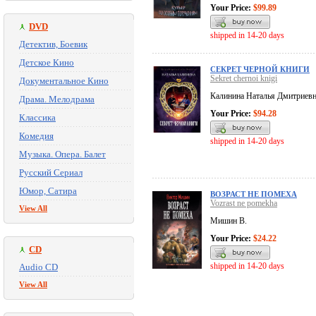
Your Price:
$99.89
DVD
shipped in 14-20 days
Детектив, Боевик
Детское Кино
СЕКРЕТ ЧЕРНОЙ КНИГИ
Sekret chernoi knigi
Документальное Кино
Калинина Наталья Дмитриев
Драма. Мелодрама
Your Price:
$94.28
Классика
Комедия
shipped in 14-20 days
Музыка. Опера. Балет
Русский Сериал
Юмор, Сатира
ВОЗРАСТ НЕ ПОМЕХА
Vozrast ne pomekha
View All
Мишин В.
Your Price:
$24.22
CD
shipped in 14-20 days
Audio CD
View All