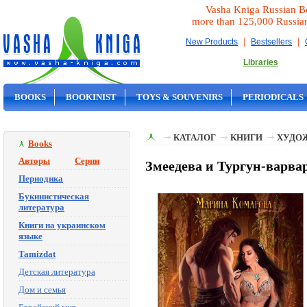
Vasha Kniga Russian B
more than 125,000 Russia
|
|
New Products
Bestsellers
Libraries
BOOKS
BOOKINIST
TOYS & SOUVENIRS
PERIODICALS
ON SALE
КАТАЛОГ
КНИГИ
ХУДО
Books
Авторы
Серии
Змеедева и Тургун-варва
Периодика
Букинистическая
литература
Книги на украинском
языке
Tamizdat
Детская литература
Дом и семья