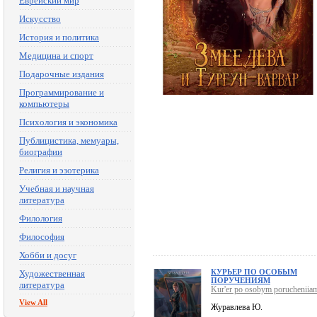
Еврейский мир
Искусство
История и политика
Медицина и спорт
Подарочные издания
Программирование и
компьютеры
Психология и экономика
Публицистика, мемуары,
биографии
Религия и эзотерика
Учебная и научная
литература
Филология
Философия
Хобби и досуг
КУРЬЕР ПО ОСОБЫМ
Художественная
ПОРУЧЕНИЯМ
литература
Kur'er po osobym porucheniia
View All
Журавлева Ю.