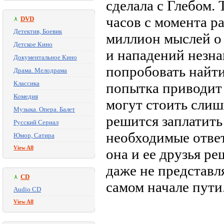
сделала с Глебом.
часов с момента р
DVD
Детектив, Боевик
миллион мыслей о
Детское Кино
и нападений незна
Документальное Кино
попробовать найт
Драма. Мелодрама
Классика
попытка приводит 
Комедия
могут стоить слиш
Музыка. Опера. Балет
решится заплатить 
Русский Сериал
необходимые отве
Юмор, Сатира
View All
она и ее друзья р
даже не представл
CD
самом начале пути
Audio CD
View All