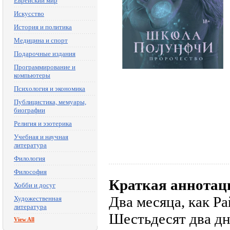
Еврейский мир
Искусство
История и политика
Медицина и спорт
Подарочные издания
Программирование и
компьютеры
Психология и экономика
Публицистика, мемуары,
биографии
Религия и эзотерика
Учебная и научная
литература
Филология
Философия
Краткая аннотац
Хобби и досуг
Два месяца, как Р
Художественная
литература
Шестьдесят два дн
View All