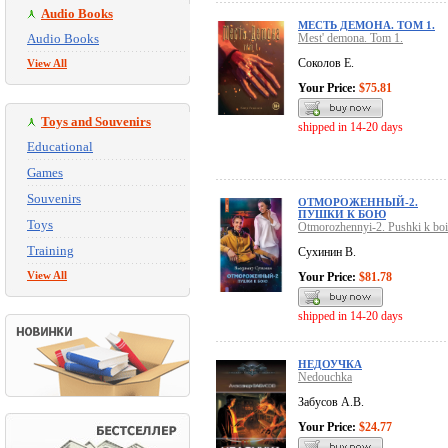
Audio Books
МЕСТЬ ДЕМОНА. ТОМ 1.
Audio Books
Mest' demona. Tom 1.
Соколов Е.
View All
Your Price:
$75.81
Toys and Souvenirs
shipped in 14-20 days
Educational
Games
Souvenirs
ОТМОРОЖЕННЫЙ-2.
ПУШКИ К БОЮ
Toys
Otmorozhennyi-2. Pushki k bo
Training
Сухинин В.
View All
Your Price:
$81.78
shipped in 14-20 days
НЕДОУЧКА
Nedouchka
Забусов А.В.
Your Price:
$24.77