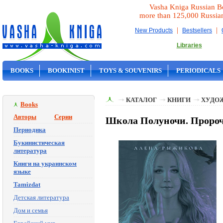
Vasha Kniga Russian B
more than 125,000 Russia
|
|
New Products
Bestsellers
Libraries
BOOKS
BOOKINIST
TOYS & SOUVENIRS
PERIODICALS
ON SALE
КАТАЛОГ
КНИГИ
ХУДО
Books
Авторы
Серии
Школа Полуночи. Пророч
Периодика
Букинистическая
литература
Книги на украинском
языке
Tamizdat
Детская литература
Дом и семья