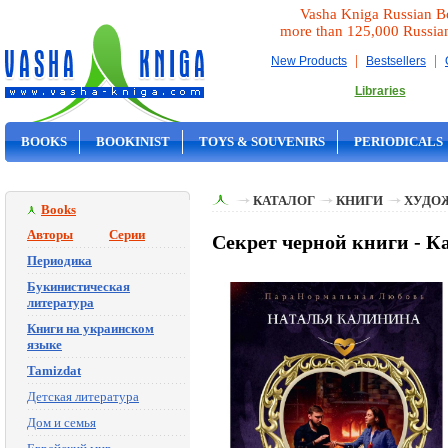
Vasha Kniga Russian B
more than 125,000 Russia
|
|
New Products
Bestsellers
Libraries
BOOKS
BOOKINIST
TOYS & SOUVENIRS
PERIODICALS
ON SALE
КАТАЛОГ
КНИГИ
ХУДО
Books
Авторы
Серии
Секрет черной книги - 
Периодика
Букинистическая
литература
Книги на украинском
языке
Tamizdat
Детская литература
Дом и семья