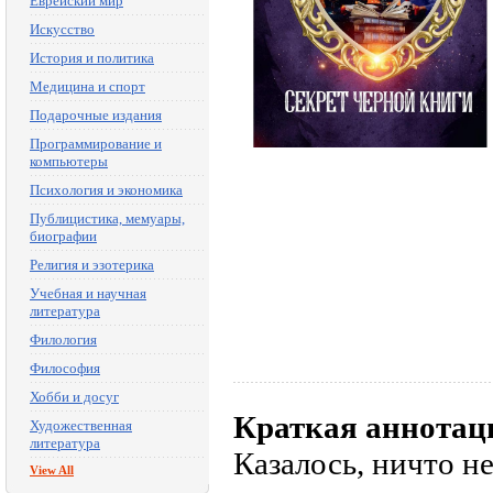
Еврейский мир
Искусство
История и политика
Медицина и спорт
Подарочные издания
Программирование и
компьютеры
Психология и экономика
Публицистика, мемуары,
биографии
Религия и эзотерика
Учебная и научная
литература
Филология
Философия
Хобби и досуг
Краткая аннотац
Художественная
литература
Казалось, ничто н
View All