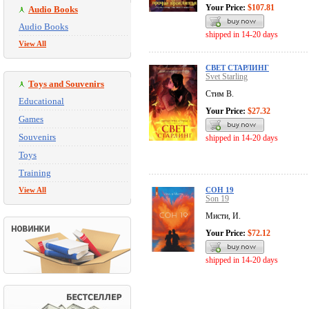
Your Price:
$107.81
Audio Books
Audio Books
shipped in 14-20 days
View All
СВЕТ СТАРЛИНГ
Svet Starling
Toys and Souvenirs
Стим В.
Educational
Your Price:
$27.32
Games
Souvenirs
shipped in 14-20 days
Toys
Training
View All
СОН 19
Son 19
Мисти, И.
Your Price:
$72.12
shipped in 14-20 days