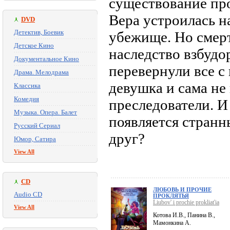
существование пр
Вера устроилась н
DVD
Детектив, Боевик
убежище. Но смер
Детское Кино
наследство взбудо
Документальное Кино
перевернули все с 
Драма. Мелодрама
девушка и сама не
Классика
Комедия
преследователи. И 
Музыка. Опера. Балет
появляется странн
Русский Сериал
друг?
Юмор, Сатира
View All
CD
ЛЮБОВЬ И ПРОЧИЕ
Audio CD
ПРОКЛЯТЬЯ
Liubov' i prochie prokliat'ia
View All
Котова И.В., Панина В.,
Мамонкина А.