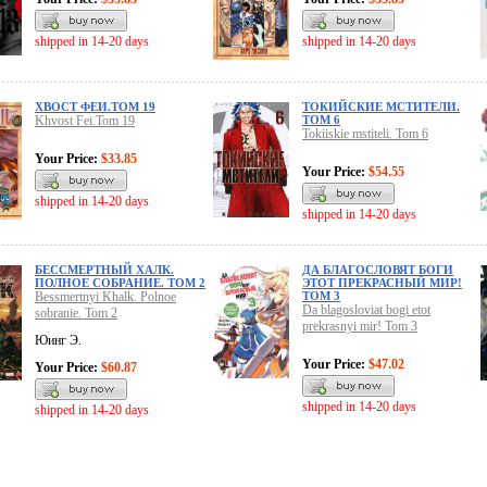
shipped in 14-20 days
shipped in 14-20 days
ХВОСТ ФЕИ.ТОМ 19
ТОКИЙСКИЕ МСТИТЕЛИ.
Khvost Fei.Tom 19
ТОМ 6
Tokiiskie mstiteli. Tom 6
Your Price:
$33.85
Your Price:
$54.55
shipped in 14-20 days
shipped in 14-20 days
БЕССМЕРТНЫЙ ХАЛК.
ДА БЛАГОСЛОВЯТ БОГИ
ПОЛНОЕ СОБРАНИЕ. ТОМ 2
ЭТОТ ПРЕКРАСНЫЙ МИР!
Bessmertnyi Khalk. Polnoe
ТОМ 3
Da blagosloviat bogi etot
sobranie. Tom 2
prekrasnyi mir! Tom 3
Юинг Э.
Your Price:
$47.02
Your Price:
$60.87
shipped in 14-20 days
shipped in 14-20 days