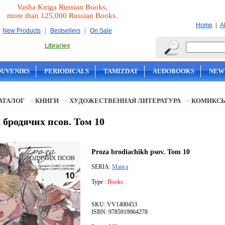
Vasha Kniga Russian Books,
more than 125,000 Russian Books.
|
Home
A
|
|
New Products
Bestsellers
On Sale
Libraries
OUVENIRS
PERIODICALS
TAMIZDAT
AUDOBOOKS
NEW
АТАЛОГ
КНИГИ
ХУДОЖЕСТВЕННАЯ ЛИТЕРАТУРА
КОМИКС
 бродячих псов. Том 10
Proza brodiachikh psov. Tom 10
SERIA:
Манга
Type :
Books
SKU: VV1400453
ISBN: 9785919964278