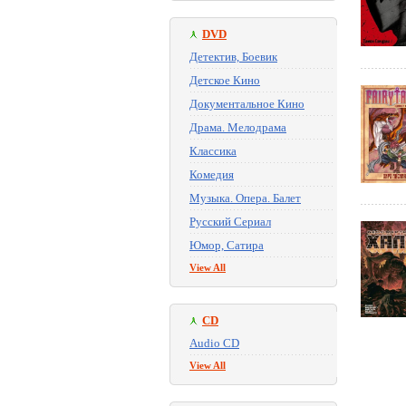
DVD
Детектив, Боевик
Детское Кино
Документальное Кино
Драма. Мелодрама
Классика
Комедия
Музыка. Опера. Балет
Русский Сериал
Юмор, Сатира
View All
CD
Audio CD
View All