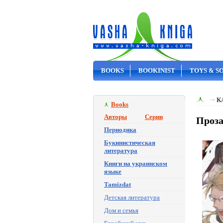
BOOKS
BOOKINIST
TOYS & S
ON SALE
К
Books
Авторы
Серии
Проза
Периодика
Букинистическая
литература
Книги на украинском
языке
Tamizdat
Детская литература
Дом и семья