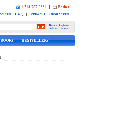
1-718-787-0664
|
Basket
|
|
|
bout us
F.A.Q.
Contact us
Order Status
Russian keyboard
Advanced search
 BOOKS
BESTSELLERS
Ы