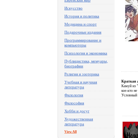
Еврейский мир
Искусство
История и политика
Медицина и спорт
Подарочные издания
Программирование и
компьютеры
Психология и экономика
Публицистика, мемуары,
биографии
Религия и эзотерика
Краткая 
Учебная и научная
Камуй из 
литература
кое-кто не
Филология
Условный 
Философия
Хобби и досуг
Художественная
литература
View All