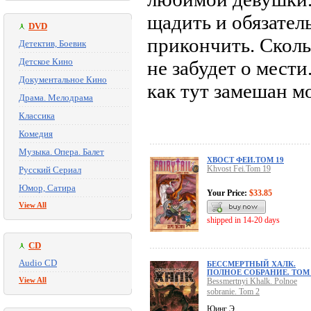
щадить и обязател
DVD
прикончить. Сколь
Детектив, Боевик
Детское Кино
не забудет о мести
Документальное Кино
как тут замешан м
Драма. Мелодрама
Классика
Комедия
Музыка. Опера. Балет
ХВОСТ ФЕИ.ТОМ 19
Khvost Fei.Tom 19
Русский Сериал
Юмор, Сатира
Your Price:
$33.85
View All
shipped in 14-20 days
CD
Audio CD
БЕССМЕРТНЫЙ ХАЛК.
ПОЛНОЕ СОБРАНИЕ. ТОМ 
View All
Bessmertnyi Khalk. Polnoe
sobranie. Tom 2
Юинг Э.