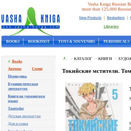
Vasha Kniga Russian B
more than 125,000 Russia
|
|
New Products
Bestsellers
Libraries
BOOKS
BOOKINIST
TOYS & SOUVENIRS
PERIODICALS
ON SALE
КАТАЛОГ
КНИГИ
ХУДО
Books
Авторы
Серии
Токийские мстители. Том
Периодика
Букинистическая
литература
Книги на украинском
языке
Tamizdat
Детская литература
Дом и семья