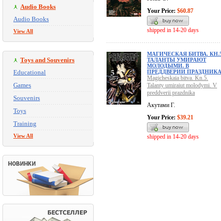
Audio Books
Your Price:
$60.87
Audio Books
shipped in 14-20 days
View All
МАГИЧЕСКАЯ БИТВА. КН.5
Toys and Souvenirs
ТАЛАНТЫ УМИРАЮТ
МОЛОДЫМИ. В
Educational
ПРЕДДВЕРИИ ПРАЗДНИК
Magicheskaia bitva. Kn.5.
Games
Talanty umiraiut molodymi. V
preddverii prazdnika
Souvenirs
Акутами Г.
Toys
Your Price:
$39.21
Training
View All
shipped in 14-20 days