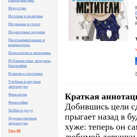
Еврейский мир
Искусство
История и политика
Медицина и спорт
Подарочные издания
Программирование и
компьютеры
Психология и экономика
Публицистика, мемуары,
биографии
Религия и эзотерика
Учебная и научная
литература
Краткая аннотац
Филология
Философия
Добившись цели с
Хобби и досуг
прыгает назад в бу
Художественная
литература
хуже: теперь он с
View All
любимой девушки. 