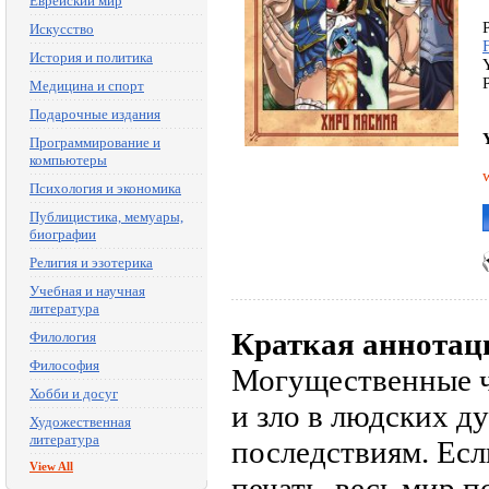
Еврейский мир
Искусство
История и политика
Медицина и спорт
Подарочные издания
Программирование и
компьютеры
Психология и экономика
Публицистика, мемуары,
биографии
Религия и эзотерика
Учебная и научная
литература
Краткая аннотац
Филология
Философия
Могущественные ч
Хобби и досуг
и зло в людских д
Художественная
литература
последствиям. Есл
View All
печать, весь мир п