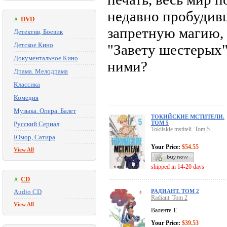
недавно пробудив
DVD
запретную магию, 
Детектив, Боевик
Детское Кино
"Завету шестерых"
Документальное Кино
ними?
Драма. Мелодрама
Классика
Комедия
Музыка. Опера. Балет
ТОКИЙСКИЕ МСТИТЕЛИ.
ТОМ 5
Русский Сериал
Tokiiskie mstiteli. Tom 5
Юмор, Сатира
Your Price:
$54.55
View All
shipped in 14-20 days
CD
Audio CD
РАДИАНТ. ТОМ 2
Radiant. Tom 2
View All
Валенте Т.
Your Price:
$39.53