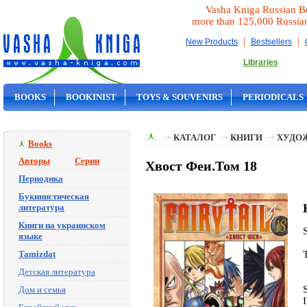
Vasha Kniga Russian B
more than 125,000 Russia
|
|
New Products
Bestsellers
Libraries
BOOKS
BOOKINIST
TOYS & SOUVENIRS
PERIODICALS
ON SALE
КАТАЛОГ
КНИГИ
ХУДО
Books
Авторы
Серии
Хвост Феи.Том 18
Периодика
Букинистическая
литература
Книги на украинском
языке
Tamizdat
Детская литература
Дом и семья