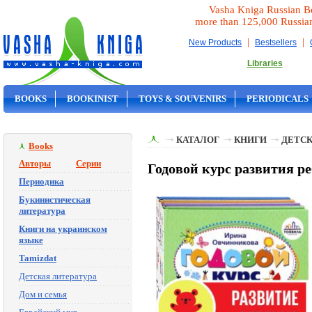
Vasha Kniga Russian B
more than 125,000 Russia
|
|
New Products
Bestsellers
Libraries
BOOKS
BOOKINIST
TOYS & SOUVENIRS
PERIODICALS
ON SALE
КАТАЛОГ
КНИГИ
ДЕТСК
Books
Авторы
Серии
Годовой курс развития р
Периодика
Букинистическая
литература
Книги на украинском
языке
Tamizdat
Детская литература
Дом и семья