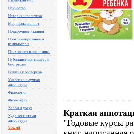
Еврейский мир
Искусство
История и политика
Медицина и спорт
Подарочные издания
Программирование и
компьютеры
Психология и экономика
Публицистика, мемуары,
биографии
Религия и эзотерика
Учебная и научная
литература
Филология
Философия
Хобби и досуг
Краткая аннотац
Художественная
"Годовые курсы раз
литература
View All
книг, написанная 