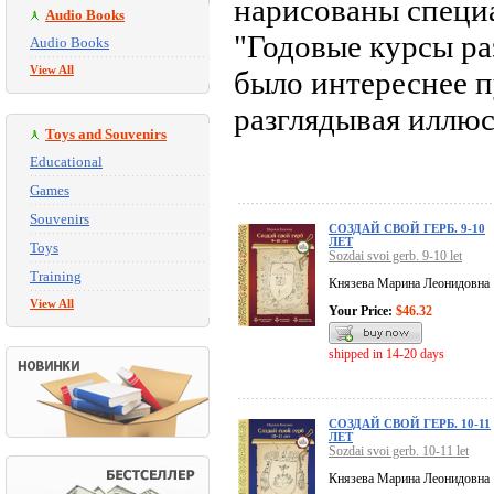
нарисованы специа
Audio Books
"Годовые курсы раз
Audio Books
View All
было интереснее п
разглядывая иллюс
Toys and Souvenirs
Educational
Games
Souvenirs
СОЗДАЙ СВОЙ ГЕРБ. 9-10
ЛЕТ
Toys
Sozdai svoi gerb. 9-10 let
Training
Князева Марина Леонидовна
View All
Your Price:
$46.32
shipped in 14-20 days
СОЗДАЙ СВОЙ ГЕРБ. 10-11
ЛЕТ
Sozdai svoi gerb. 10-11 let
Князева Марина Леонидовна