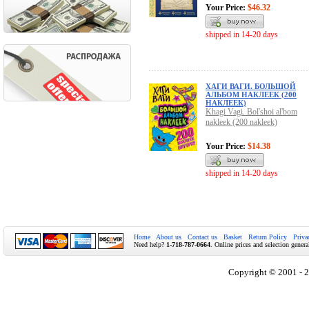
Your Price:
$46.32
shipped in 14-20 days
ХАГИ ВАГИ. БОЛЬШОЙ
АЛЬБОМ НАКЛЕЕК (200
НАКЛЕЕК)
Khagi Vagi. Bol'shoi al'bom
nakleek (200 nakleek)
Your Price:
$14.38
shipped in 14-20 days
Home
About us
Contact us
Basket
Return Policy
Priva
Need help?
1-718-787-0664
. Online prices and selection genera
Copyright © 2001 - 2