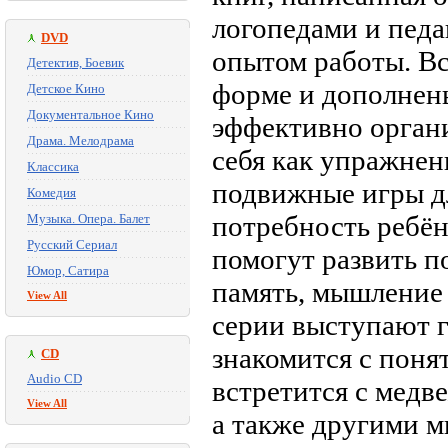
логопедами и педа
DVD
опытом работы. Вс
Детектив, Боевик
форме и дополнены
Детское Кино
Документальное Кино
эффективно органи
Драма. Мелодрама
себя как упражнен
Классика
подвижные игры д
Комедия
потребность ребён
Музыка. Опера. Балет
Русский Сериал
помогут развить п
Юмор, Сатира
память, мышление
View All
серии выступают г
знакомится с пон
CD
Audio CD
встретится с медв
View All
а также другими м