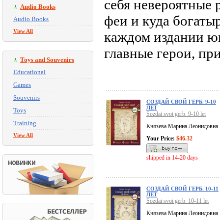
себя невероятные 
Audio Books
феи и куда богаты
Audio Books
View All
каждом издании юн
главные герои, пр
Toys and Souvenirs
Educational
Games
Souvenirs
СОЗДАЙ СВОЙ ГЕРБ. 9-10
ЛЕТ
Toys
Sozdai svoi gerb. 9-10 let
Training
Князева Марина Леонидовна
View All
Your Price:
$46.32
shipped in 14-20 days
СОЗДАЙ СВОЙ ГЕРБ. 10-11
ЛЕТ
Sozdai svoi gerb. 10-11 let
Князева Марина Леонидовна