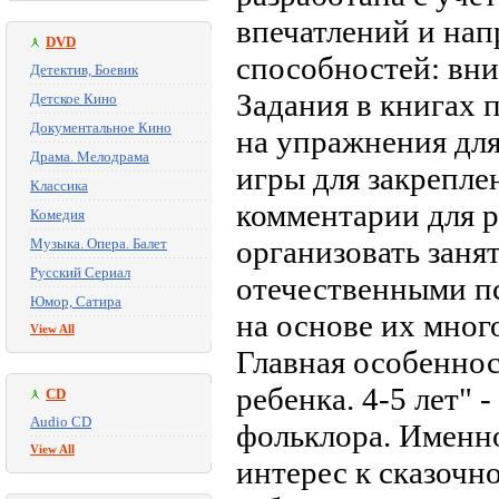
впечатлений и нап
DVD
способностей: вни
Детектив, Боевик
Задания в книгах 
Детское Кино
Документальное Кино
на упражнения дл
Драма. Мелодрама
игры для закрепле
Классика
комментарии для р
Комедия
организовать заня
Музыка. Опера. Балет
Русский Сериал
отечественными пс
Юмор, Сатира
на основе их мног
View All
Главная особеннос
ребенка. 4-5 лет" 
CD
Audio CD
фольклора. Именно
View All
интерес к сказочн