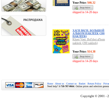
Your Price:
$46.32
shipped in 14-20 days
ХАГИ ВАГИ. БОЛЬШОЙ
АЛЬБОМ НАКЛЕЕК (200
НАКЛЕЕК)
Khagi Vagi. Bol'shoi al'bom
nakleek (200 nakleek)
Your Price:
$14.38
shipped in 14-20 days
Home
About us
Contact us
Basket
Return Policy
Priva
Need help?
1-718-787-0664
. Online prices and selection genera
Copyright © 2001 - 2