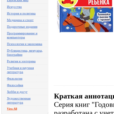
Еврейский мир
Искусство
История и политика
Медицина и спорт
Подарочные издания
Программирование и
компьютеры
Психология и экономика
Публицистика, мемуары,
биографии
Религия и эзотерика
Учебная и научная
литература
Филология
Философия
Хобби и досуг
Краткая аннотац
Художественная
Серия книг "Годов
литература
View All
разработана с уче