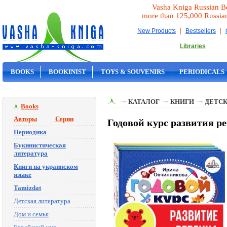
Vasha Kniga Russian B
more than 125,000 Russia
|
|
New Products
Bestsellers
Libraries
BOOKS
BOOKINIST
TOYS & SOUVENIRS
PERIODICALS
ON SALE
КАТАЛОГ
КНИГИ
ДЕТСК
Books
Авторы
Серии
Годовой курс развития р
Периодика
Букинистическая
литература
Книги на украинском
языке
Tamizdat
Детская литература
Дом и семья