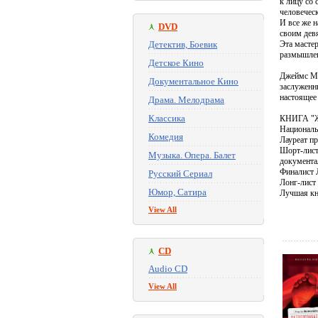
к лицу со
человеческ
И все же н
DVD
своим дев
Детектив, Боевик
Эта масте
размышлени
Детское Кино
Джеймс Ма
Документальное Кино
заслуженны
настоящее
Драма. Мелодрама
Классика
КНИГА "
Националь
Комедия
Лауреат пр
Шорт-лист
Музыка. Опера. Балет
документа
Финалист 
Русский Сериал
Лонг-лист
Юмор, Сатира
Лучшая кни
View All
CD
Audio CD
View All