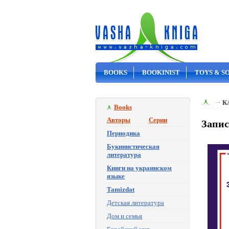
BOOKS
BOOKINIST
TOYS & S
ON SALE
К
Books
Авторы
Серии
Запис
Периодика
Букинистическая
литература
Книги на украинском
языке
Tamizdat
Детская литература
Дом и семья