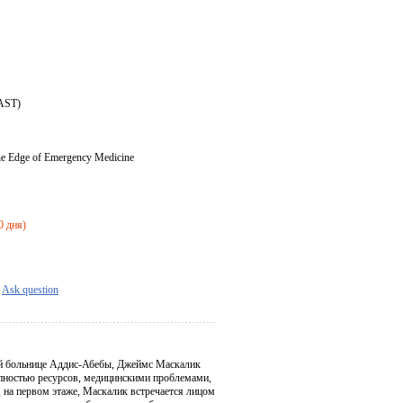
 AST)
the Edge of Emergency Medicine
0 дня)
Ask question
ой больнице Аддис-Абебы, Джеймс Маскалик
упностью ресурсов, медицинскими проблемами,
ь, на первом этаже, Маскалик встречается лицом