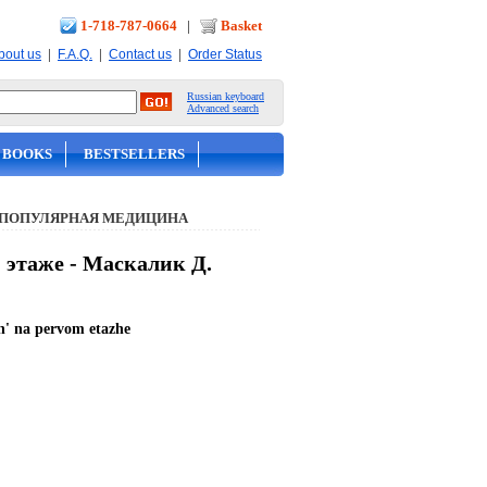
1-718-787-0664
|
Basket
|
|
|
bout us
F.A.Q.
Contact us
Order Status
Russian keyboard
Advanced search
 BOOKS
BESTSELLERS
 ПОПУЛЯРНАЯ МЕДИЦИНА
 этаже - Маскалик Д.
n' na pervom etazhe