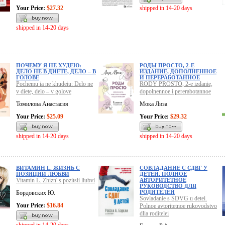
Your Price:
$27.32
shipped in 14-20 days
shipped in 14-20 days
ПОЧЕМУ Я НЕ ХУДЕЮ:
РОДЫ ПРОСТО, 2-Е
ДЕЛО НЕ В ДИЕТЕ, ДЕЛО – В
ИЗДАНИЕ, ДОПОЛНЕННОЕ
ГОЛОВЕ
И ПЕРЕРАБОТАННОЕ
Pochemu ia ne khudeiu: Delo ne
RODY PROSTO, 2-e izdanie,
v diete, delo – v golove
dopolnennoe i pererabotannoe
Томилова Анастасия
Мока Лиза
Your Price:
$25.09
Your Price:
$29.32
shipped in 14-20 days
shipped in 14-20 days
ВИТАМИН L. ЖИЗНЬ С
СОВЛАДАНИЕ С СДВГ У
ПОЗИЦИИ ЛЮБВИ
ДЕТЕЙ. ПОЛНОЕ
Vitamin L. Zhizn' s pozitsii liubvi
АВТОРИТЕТНОЕ
РУКОВОДСТВО ДЛЯ
РОДИТЕЛЕЙ
Бордовских Ю.
Sovladanie s SDVG u detei.
Your Price:
$16.84
Polnoe avtoritetnoe rukovodstvo
dlia roditelei