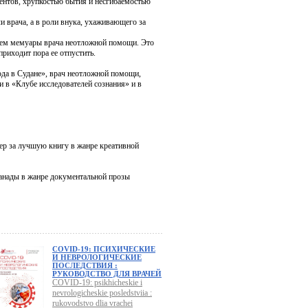
иентов, хрупкостью бытия и несгибаемостью
и врача, а в роли внука, ухаживающего за
 чем мемуары врача неотложной помощи. Это
приходит пора ее отпустить.
да в Судане», врач неотложной помощи,
и в «Клубе исследователей сознания» и в
ер за лучшую книгу в жанре креативной
анады в жанре документальной прозы
COVID-19: ПСИХИЧЕСКИЕ
И НЕВРОЛОГИЧЕСКИЕ
ПОСЛЕДСТВИЯ :
РУКОВОДСТВО ДЛЯ ВРАЧЕЙ
COVID-19: psikhicheskie i
nevrologicheskie posledstviia :
rukovodstvo dlia vrachei