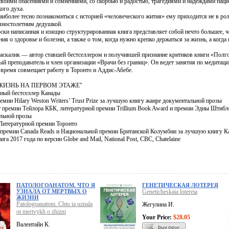
 своими опасениями и сомнениями, со скорбью и радостью, трагедиями и надеждами пац
ого духа.
аиболее тесно познакомиться с историей «человеческого жития» ему приходится не в рол
яностолетним дедушкой.
рски написанная и изящно структурированная книга представляет собой нечто большее,
я о здоровье и болезни, а также о том, когда нужно крепко держаться за жизнь, а когда 
скалик — автор ставшей бестселлером и получившей признание критиков книги «Полго
й преподаватель и член организации «Врачи без границ». Он ведет занятия по медитаци
 время совмещает работу в Торонто и Аддис-Абебе.
ЖИЗНЬ НА ПЕРВОМ ЭТАЖЕ"
ный бестселлер Канады
емии Hilary Weston Writers’ Trust Prize за лучшую книгу жанре документальной прозы
 премии Тейлора КБК, литературной премии Trillium Book Award и премии Эдны Штибл
льной прозы
Литературной премии Торонто
 премии Canada Reads и Национальной премии Британской Колумбии за лучшую книгу К
га 2017 года по версии Globe and Mail, National Post, CBC, Chatelaine
ПАТОЛОГОАНАТОМ. ЧТО Я
ГЕНЕТИЧЕСКАЯ ЛОТЕРЕЯ
УЗНАЛА ОТ МЕРТВЫХ О
Geneticheskaia lotereia
ЖИЗНИ
Patologoanatom. Chto ia uznala
Жегулина И.
ot mertvykh o zhizni
Your Price:
$28.05
Валентайн К.