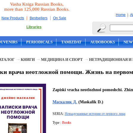
Vasha Kniga Russian Books,
more than 125,000 Russian Books.
|
Home
A
|
|
New Products
Bestsellers
On Sale
Libraries
OUVENIRS
PERIODICALS
TAMIZDAT
AUDOBOOKS
NEW
АТАЛОГ
КНИГИ
МЕДИЦИНА И СПОРТ
НЕТРАДИЦИОННАЯ И
ки врача неотложной помощи. Жизнь на первом
Zapiski vracha neotlozhnoi pomoshchi. Zhiz
Маскалик Д.
(Maskalik D.)
SERIA:
Невыдуманные истории от первого лица
Type :
Books