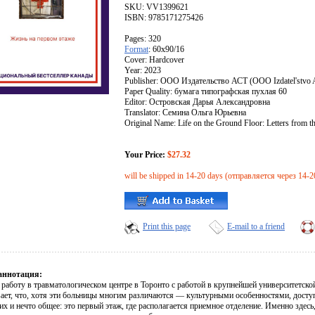
SKU: VV1399621
ISBN: 9785171275426
Pages: 320
Format
: 60x90/16
Cover: Hardcover
Year: 2023
Publisher: ООО Издательство АСТ (OOO Izdatel'stvo
Paper Quality: бумага типографская пухлая 60
Editor: Островская Дарья Александровна
Translator: Семина Ольга Юрьевна
Original Name: Life on the Ground Floor: Letters from 
Your Price:
$27.32
will be shipped in 14-20 days (отправляется через 14-2
Print this page
E-mail to a friend
аннотация:
работу в травматологическом центре в Торонто с работой в крупнейшей университетск
ает, что, хотя эти больницы многим различаются — культурными особенностями, дост
их и нечто общее: это первый этаж, где располагается приемное отделение. Именно здес