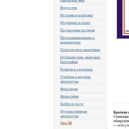
Еврейский мир
Искусство
История и политика
Медицина и спорт
Подарочные издания
Программирование и
компьютеры
Психология и экономика
Публицистика, мемуары,
биографии
Религия и эзотерика
Учебная и научная
литература
Филология
Философия
Хобби и досуг
Художественная
Краткая 
литература
Совмещая 
обнаружив
View All
— есть у н