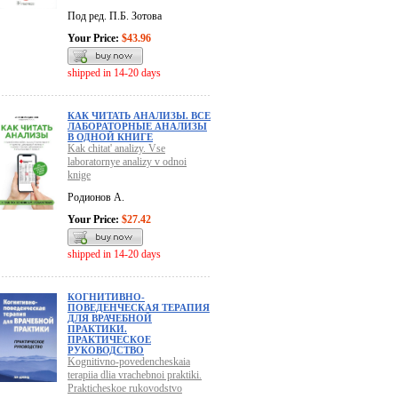
Под ред. П.Б. Зотова
Your Price:
$43.96
shipped in 14-20 days
КАК ЧИТАТЬ АНАЛИЗЫ. ВСЕ
ЛАБОРАТОРНЫЕ АНАЛИЗЫ
В ОДНОЙ КНИГЕ
Kak chitat' analizy. Vse
laboratornye analizy v odnoi
knige
Родионов А.
Your Price:
$27.42
shipped in 14-20 days
КОГНИТИВНО-
ПОВЕДЕНЧЕСКАЯ ТЕРАПИЯ
ДЛЯ ВРАЧЕБНОЙ
ПРАКТИКИ.
ПРАКТИЧЕСКОЕ
РУКОВОДСТВО
Kognitivno-povedencheskaia
terapiia dlia vrachebnoi praktiki.
Prakticheskoe rukovodstvo