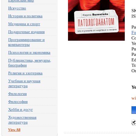
Еврейский мир
Искусство
S
I
История и политика
Медицина и спорт
Pa
Подарочные издания
Fo
Co
Программирование и
Ye
компьютеры
Pu
Психология и экономика
Pa
Ed
Публицистика, мемуары,
Tr
биографии
O
Религия и эзотерика
Учебная и научная
литература
Yo
Филология
wi
Философия
Хобби и досуг
Художественная
литература
View All