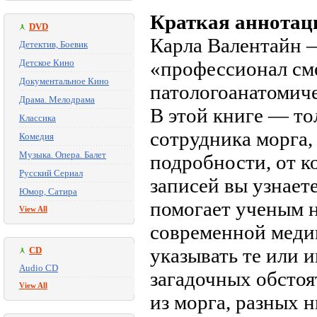
Краткая аннотац
DVD
Карла Валентайн 
Детектив, Боевик
Детское Кино
«профессионал сме
Документальное Кино
патологоанатомиче
Драма. Мелодрама
В этой книге — то
Классика
сотрудника морга
Комедия
Музыка. Опера. Балет
подробности, от к
Русский Сериал
записей вы узнаете
Юмор, Сатира
помогает ученым 
View All
современной медиц
указывать те или 
CD
Audio CD
загадочных обстоя
View All
из морга, разных 