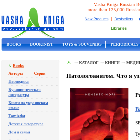
Vasha Kniga Russian B
more than 125,000 Russia
|
|
New Products
Bestsellers
Libraries
BOOKS
BOOKINIST
TOYS & SOUVENIRS
PERIODICALS
ON SALE
КАТАЛОГ
КНИГИ
МЕДИ
Books
Авторы
Серии
Патологоанатом. Что я уз
Периодика
Букинистическая
P
литература
Книги на украинском
языке
В
Tamizdat
S
Детская литература
Дом и семья
Ty