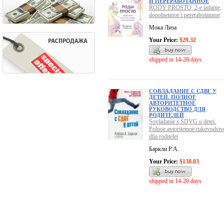
И ПЕРЕРАБОТАННОЕ
RODY PROSTO, 2-e izdanie,
dopolnennoe i pererabotannoe
Мока Лиза
Your Price:
$29.32
shipped in 14-20 days
СОВЛАДАНИЕ С СДВГ У
ДЕТЕЙ. ПОЛНОЕ
АВТОРИТЕТНОЕ
РУКОВОДСТВО ДЛЯ
РОДИТЕЛЕЙ
Sovladanie s SDVG u detei.
Polnoe avtoritetnoe rukovodstv
dlia roditelei
Баркли Р.А.
Your Price:
$138.03
shipped in 14-20 days