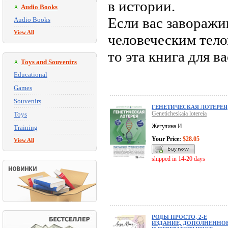
в истории.
Audio Books
Если вас заворажив
Audio Books
View All
человеческим тело
то эта книга для ва
Toys and Souvenirs
Educational
Games
Souvenirs
ГЕНЕТИЧЕСКАЯ ЛОТЕРЕЯ
Geneticheskaia lotereia
Toys
Жегулина И.
Training
Your Price:
$28.05
View All
shipped in 14-20 days
РОДЫ ПРОСТО, 2-Е
ИЗДАНИЕ, ДОПОЛНЕННО