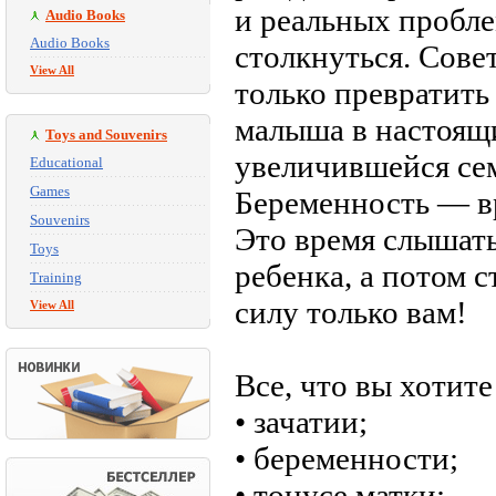
и реальных пробле
Audio Books
Audio Books
столкнуться. Сове
View All
только превратить
малыша в настоящи
Toys and Souvenirs
увеличившейся сем
Educational
Games
Беременность — вр
Souvenirs
Это время слышать
Toys
ребенка, а потом с
Training
силу только вам!
View All
Все, что вы хотите 
• зачатии;
• беременности;
• тонусе матки;