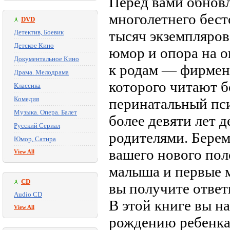
Перед вами обновл
многолетнего бест
DVD
тысяч экземпляров
Детектив, Боевик
Детское Кино
юмор и опора на 
Документальное Кино
к родам — фирмен
Драма. Мелодрама
которого читают б
Классика
Комедия
перинатальный пси
Музыка. Опера. Балет
более девяти лет 
Русский Сериал
родителями. Берем
Юмор, Сатира
вашего нового пол
View All
малыша и первые 
CD
вы получите ответ
Audio CD
В этой книге вы н
View All
рождению ребенка,