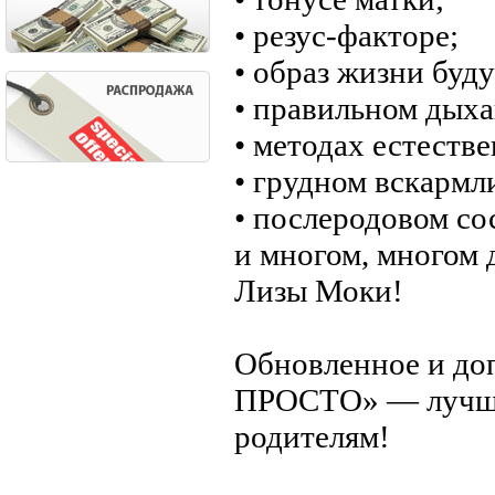
• резус-факторе;
• образ жизни буд
• правильном дыха
• методах естеств
• грудном вскармл
• послеродовом со
и многом, многом 
Лизы Моки!
Обновленное и до
ПРОСТО» — лучши
родителям!