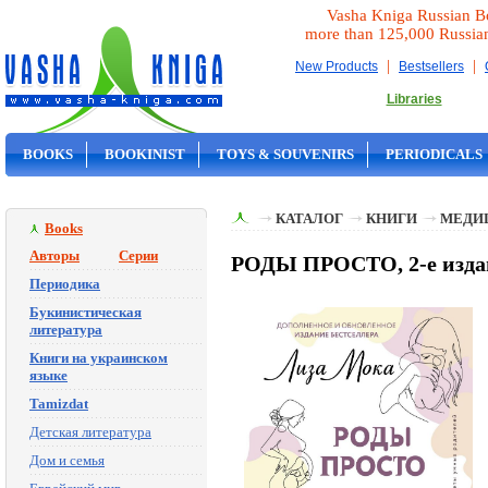
Vasha Kniga Russian B
more than 125,000 Russia
|
|
New Products
Bestsellers
Libraries
BOOKS
BOOKINIST
TOYS & SOUVENIRS
PERIODICALS
ON SALE
КАТАЛОГ
КНИГИ
МЕДИ
Books
Авторы
Серии
РОДЫ ПРОСТО, 2-е издан
Периодика
Букинистическая
литература
Книги на украинском
языке
Tamizdat
Детская литература
Дом и семья