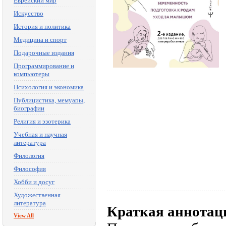
Еврейский мир
Искусство
История и политика
Медицина и спорт
Подарочные издания
Программирование и
компьютеры
Психология и экономика
Публицистика, мемуары,
биографии
Религия и эзотерика
Учебная и научная
литература
Филология
Философия
Хобби и досуг
Художественная
литература
Краткая аннотац
View All