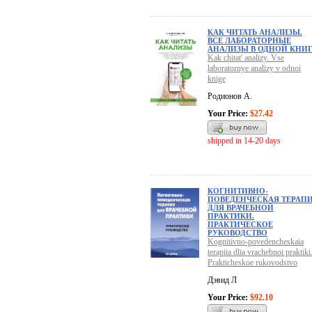
КАК ЧИТАТЬ АНАЛИЗЫ.
ВСЕ ЛАБОРАТОРНЫЕ
АНАЛИЗЫ В ОДНОЙ КНИ
Kak chitat' analizy. Vse
laboratornye analizy v odnoi
knige
Родионов А.
Your Price:
$27.42
shipped in 14-20 days
КОГНИТИВНО-
ПОВЕДЕНЧЕСКАЯ ТЕРАП
ДЛЯ ВРАЧЕБНОЙ
ПРАКТИКИ.
ПРАКТИЧЕСКОЕ
РУКОВОДСТВО
Kognitivno-povedencheskaia
terapiia dlia vrachebnoi praktiki
Prakticheskoe rukovodstvo
Дэвид Л
Your Price:
$92.10