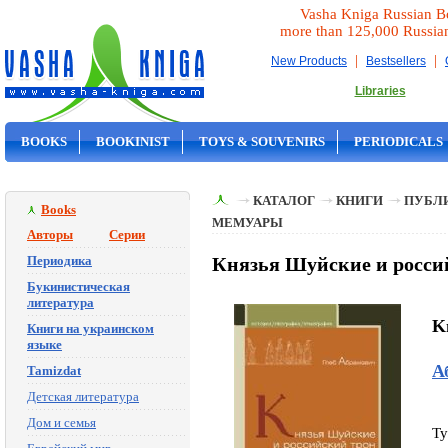
Vasha Kniga Russian B
more than 125,000 Russia
|
|
New Products
Bestsellers
Libraries
BOOKS
BOOKINIST
TOYS & SOUVENIRS
PERIODICALS
ON SALE
КАТАЛОГ
КНИГИ
ПУБЛИ
Books
МЕМУАРЫ
Авторы
Серии
Периодика
Князья Шуйские и россий
Букинистическая
литература
Kn
Книги на украинском
языке
А
Tamizdat
Детская литература
Дом и семья
Ty