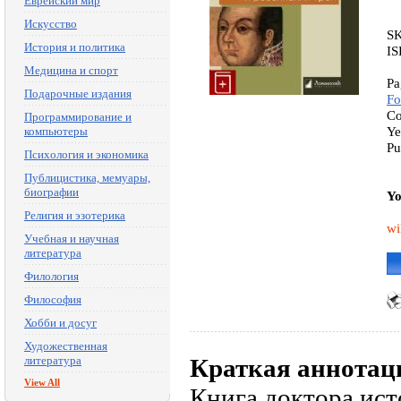
Еврейский мир
Искусство
S
История и политика
IS
Медицина и спорт
Pa
Подарочные издания
Fo
Co
Программирование и
Ye
компьютеры
Pu
Психология и экономика
Публицистика, мемуары,
биографии
Yo
Религия и эзотерика
wi
Учебная и научная
литература
Филология
Философия
Хобби и досуг
Художественная
литература
Краткая аннотац
View All
Книга доктора ис