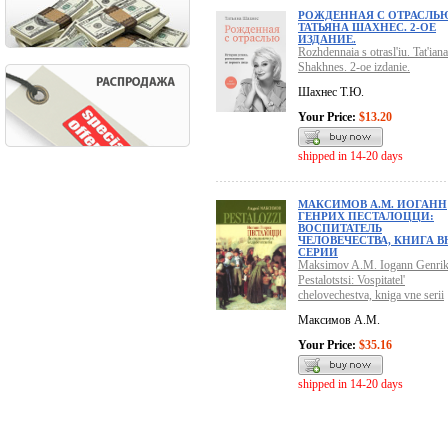
РОЖДЕННАЯ С ОТРАСЛЬЮ
ТАТЬЯНА ШАХНЕС. 2-ОЕ
ИЗДАНИЕ.
Rozhdennaia s otrasl'iu. Tat'iana
Shakhnes. 2-oe izdanie.
Шахнес Т.Ю.
Your Price:
$13.20
shipped in 14-20 days
МАКСИМОВ А.М. ИОГАНН
ГЕНРИХ ПЕСТАЛОЦЦИ:
ВОСПИТАТЕЛЬ
ЧЕЛОВЕЧЕСТВА, КНИГА В
СЕРИИ
Maksimov A.M. Iogann Genri
Pestalotstsi: Vospitatel'
chelovechestva, kniga vne serii
Максимов А.М.
Your Price:
$35.16
shipped in 14-20 days