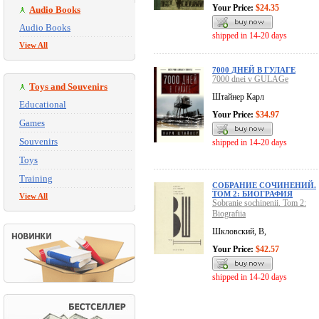
Your Price:
$24.35
Audio Books
Audio Books
shipped in 14-20 days
View All
7000 ДНЕЙ В ГУЛАГЕ
7000 dnei v GULAGe
Toys and Souvenirs
Штайнер Карл
Educational
Your Price:
$34.97
Games
Souvenirs
shipped in 14-20 days
Toys
Training
СОБРАНИЕ СОЧИНЕНИЙ.
ТОМ 2: БИОГРАФИЯ
View All
Sobranie sochinenii. Tom 2:
Biografiia
Шкловский, В,
Your Price:
$42.57
shipped in 14-20 days