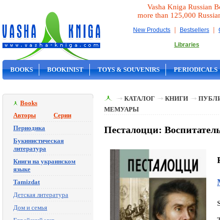
Vasha Kniga Russian B
more than 125,000 Russia
|
|
New Products
Bestsellers
Libraries
BOOKS
BOOKINIST
TOYS & SOUVENIRS
PERIODICALS
ON SALE
КАТАЛОГ
КНИГИ
ПУБЛИ
Books
МЕМУАРЫ
Авторы
Серии
Периодика
Песталоцци: Воспитатель
Букинистическая
литература
Книги на украинском
языке
Tamizdat
Детская литература
Дом и семья