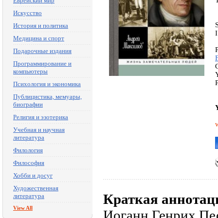
Еврейский мир
Искусство
История и политика
Медицина и спорт
Подарочные издания
Программирование и
компьютеры
Психология и экономика
Публицистика, мемуары,
биографии
Религия и эзотерика
Учебная и научная
литература
Филология
Философия
Хобби и досуг
Художественная
Краткая аннотац
литература
View All
Иоганн Генрих Пе