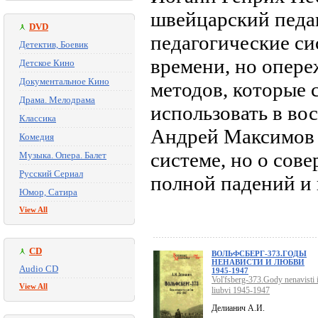
швейцарский педаг
DVD
педагогические си
Детектив, Боевик
времени, но опере
Детское Кино
Документальное Кино
методов, которые 
Драма. Мелодрама
использовать в во
Классика
Андрей Максимов п
Комедия
системе, но о сов
Музыка. Опера. Балет
Русский Сериал
полной падений и 
Юмор, Сатира
View All
CD
ВОЛЬФСБЕРГ-373.ГОДЫ
НЕНАВИСТИ И ЛЮБВИ
Audio CD
1945-1947
Vol'fsberg-373.Gody nenavisti 
View All
liubvi 1945-1947
Делианич А.И.