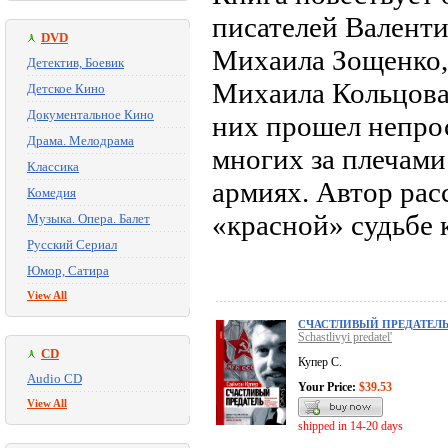
писателей Валенти
DVD
Михаила Зощенко,
Детектив, Боевик
Михаила Кольцова
Детское Кино
Документальное Кино
них прошел непрос
Драма. Мелодрама
многих за плечами
Классика
армиях. Автор рас
Комедия
«красной» судьбе 
Музыка. Опера. Балет
Русский Сериал
Юмор, Сатира
View All
СЧАСТЛИВЫЙ ПРЕДАТЕЛ
Schastlivyi predatel'
CD
Купер С.
Audio CD
Your Price:
$39.53
View All
shipped in 14-20 days