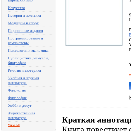
Еврейский мир
Искусство
История и политика
Медицина и спорт
P
Подарочные издания
Программирование и
C
компьютеры
Y
P
Психология и экономика
Публицистика, мемуары,
биографии
Y
Религия и эзотерика
w
Учебная и научная
литература
Филология
Философия
Хобби и досуг
Художественная
Краткая аннотац
литература
View All
Книга повествует 