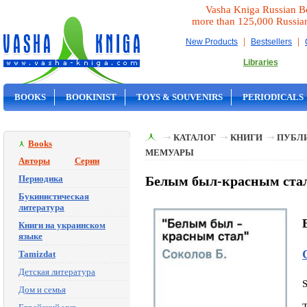
Vasha Kniga Russian B
more than 125,000 Russia
|
|
New Products
Bestsellers
Libraries
BOOKS
BOOKINIST
TOYS & SOUVENIRS
PERIODICALS
ON SALE
КАТАЛОГ
КНИГИ
ПУБЛИ
Books
МЕМУАРЫ
Авторы
Серии
Периодика
Белым был-красным стал 
Букинистическая
литература
Книги на украинском
языке
Tamizdat
Детская литература
Дом и семья