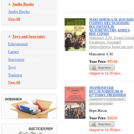
Audio Books
Audio Books
View All
МАКСИМОВ А.М. ИОГАНН
ГЕНРИХ ПЕСТАЛОЦЦИ:
ВОСПИТАТЕЛЬ
ЧЕЛОВЕЧЕСТВА, КНИГА
ВНЕ СЕРИИ
Toys and Souvenirs
Maksimov A.M. Iogann Genri
Pestalotstsi: Vospitatel'
Educational
chelovechestva, kniga vne serii
Games
Максимов А.М.
Souvenirs
Your Price:
$35.16
Toys
shipped in 14-20 days
Training
View All
ЗНАМЕНИТЫЕ
ИССЛЕДОВАТЕЛИ И
ПУТЕШЕСТВЕННИКИ
Znamenitye issledovateli i
puteshestvenniki
Верн Жюль
Your Price:
$24.35
shipped in 14-20 days