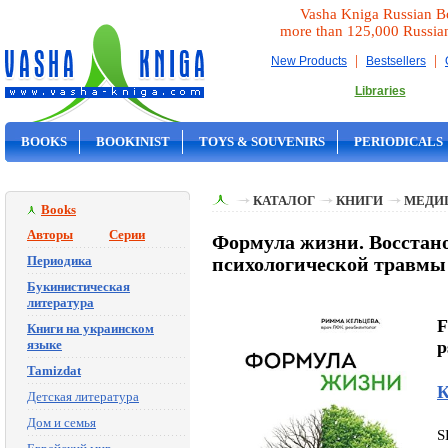
Vasha Kniga Russian B
more than 125,000 Russia
|
|
New Products
Bestsellers
Libraries
BOOKS
BOOKINIST
TOYS & SOUVENIRS
PERIODICALS
ON SALE
КАТАЛОГ
КНИГИ
МЕДИ
Books
Авторы
Серии
Формула жизни. Восстано
Периодика
психологической травмы 
Букинистическая
литература
F
Книги на украинском
языке
p
Tamizdat
К
Детская литература
Дом и семья
S