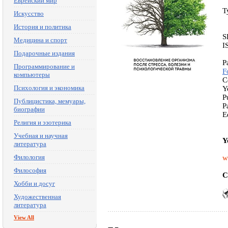
Еврейский мир
T
Искусство
История и политика
S
Медицина и спорт
I
Подарочные издания
P
Программирование и
F
компьютеры
C
Психология и экономика
Y
P
Публицистика, мемуары,
P
биографии
E
Религия и эзотерика
Учебная и научная
Y
литература
Филология
w
Философия
C
Хобби и досуг
Художественная
литература
View All