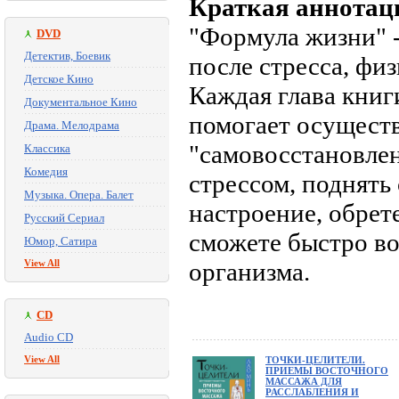
Краткая аннотац
"Формула жизни" -
DVD
Детектив, Боевик
после стресса, фи
Детское Кино
Каждая глава книг
Документальное Кино
помогает осущест
Драма. Мелодрама
"самовосстановлен
Классика
Комедия
стрессом, поднять
Музыка. Опера. Балет
настроение, обрете
Русский Сериал
сможете быстро в
Юмор, Сатира
View All
организма.
CD
Audio CD
View All
ТОЧКИ-ЦЕЛИТЕЛИ.
ПРИЕМЫ ВОСТОЧНОГО
МАССАЖА ДЛЯ
РАССЛАБЛЕНИЯ И