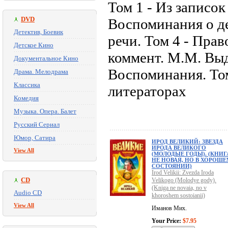
Том 1 - Из записок
DVD
Воспоминания о де
Детектив, Боевик
речи. Том 4 - Прав
Детское Кино
коммент. М.М. Выдр
Документальное Кино
Воспоминания. Том
Драма. Мелодрама
Классика
литераторах
Комедия
Музыка. Опера. Балет
Русский Сериал
Юмор, Сатира
ИРОД ВЕЛИКИЙ: ЗВЕЗДА
ИРОДА ВЕЛИКОГО
View All
(МОЛОДЫЕ ГОДЫ). (КНИГ
НЕ НОВАЯ, НО В ХОРОШЕ
СОСТОЯНИИ)
Irod Velikii: Zvezda Iroda
CD
Velikogo (Molodye gody).
(Kniga ne novaia, no v
Audio CD
khoroshem sostoianii)
View All
Иманов Мих.
Your Price:
$7.95