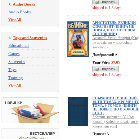
Audio Books
shipped in 1-3 days
Audio Books
View All
АРИСТОТЕЛЬ. ВЕЛИКИЙ
СТРАГИРИТ (КНИГА НЕ
НОВАЯ, НО В ХОРОШЕМ
СОСТОЯНИИ)
Toys and Souvenirs
Aristotel'. Velikii Stragirit (Kni
ne novaia, no v khoroshem
Educational
sostoianii)
Games
Домбровский А.
Souvenirs
Your Price:
$7.95
Toys
shipped in 1-3 days
Training
View All
СОБРАНИЕ СОЧИНЕНИЙ. 
10-ТИ ТОМАХ, КРОМЕ 1-Г
ТОМА. 9 ТОМОВ. (КНИГИ
НЕ НОВЫЕ, НО В ХОРОШ
СОСТ)
Sobranie sochinenii. V 10-ti
tomakh (Kniga ne novaia, no v
khoroshem sost)
Пушкин А.