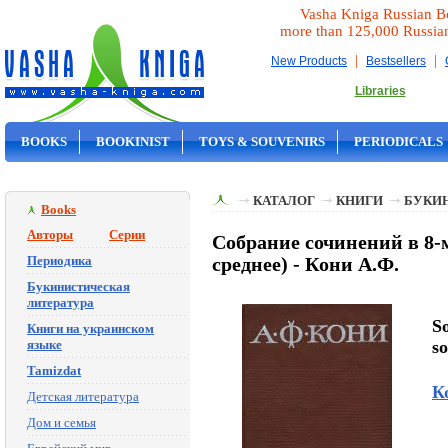
Vasha Kniga Russian B
more than 125,000 Russia
|
|
New Products
Bestsellers
Libraries
BOOKS
BOOKINIST
TOYS & SOUVENIRS
PERIODICALS
ON SALE
КАТАЛОГ
КНИГИ
БУКИ
Books
Авторы
Серии
Собрание сочинений в 8-м
Периодика
среднее) - Кони А.Ф.
Букинистическая
литература
S
Книги на украинском
языке
so
Tamizdat
К
Детская литература
Дом и семья