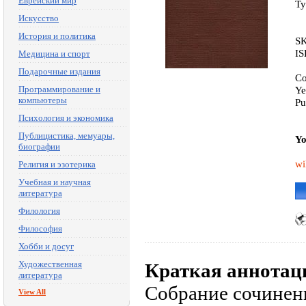
Еврейский мир
Ty
Искусство
История и политика
SK
IS
Медицина и спорт
Подарочные издания
Co
Программирование и
Ye
компьютеры
Pu
Психология и экономика
Публицистика, мемуары,
Yo
биографии
wi
Религия и эзотерика
Учебная и научная
литература
Филология
Философия
Хобби и досуг
Художественная
Краткая аннотац
литература
Собрание сочинени
View All