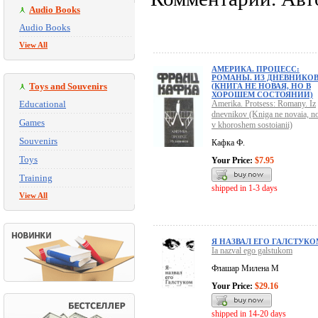
Audio Books
Audio Books
View All
АМЕРИКА. ПРОЦЕСС:
РОМАНЫ. ИЗ ДНЕВНИКО
Toys and Souvenirs
(КНИГА НЕ НОВАЯ, НО В
ХОРОШЕМ СОСТОЯНИИ)
Educational
Amerika. Protsess: Romany. Iz
dnevnikov (Kniga ne novaia, n
Games
v khoroshem sostoianii)
Souvenirs
Кафка Ф.
Toys
Your Price:
$7.95
Training
shipped in 1-3 days
View All
Я НАЗВАЛ ЕГО ГАЛСТУКО
Ia nazval ego galstukom
Флашар Милена М
Your Price:
$29.16
shipped in 14-20 days