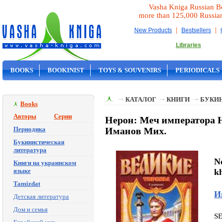
Vasha Kniga Russian B
more than 125,000 Russia
|
|
New Products
Bestsellers
Libraries
BOOKS
BOOKINIST
TOYS & SOUVENIRS
PERIODICALS
ON SALE
КАТАЛОГ
КНИГИ
БУКИ
Books
Авторы
Серии
Нерон: Меч императора Н
Периодика
Иманов Мих.
Букинистическая
литература
N
Книги на украинском
языке
k
Tamizdat
И
Детская литература
Дом и семья
S