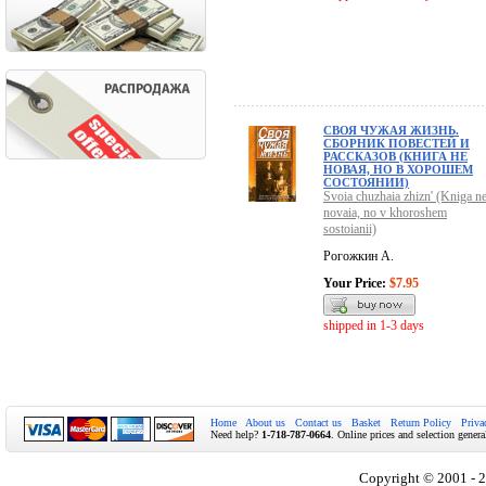
СВОЯ ЧУЖАЯ ЖИЗНЬ.
СБОРНИК ПОВЕСТЕЙ И
РАССКАЗОВ (КНИГА НЕ
НОВАЯ, НО В ХОРОШЕМ
СОСТОЯНИИ)
Svoia chuzhaia zhizn' (Kniga n
novaia, no v khoroshem
sostoianii)
Рогожкин А.
Your Price:
$7.95
shipped in 1-3 days
Home
About us
Contact us
Basket
Return Policy
Priva
Need help?
1-718-787-0664
. Online prices and selection genera
Copyright © 2001 - 2