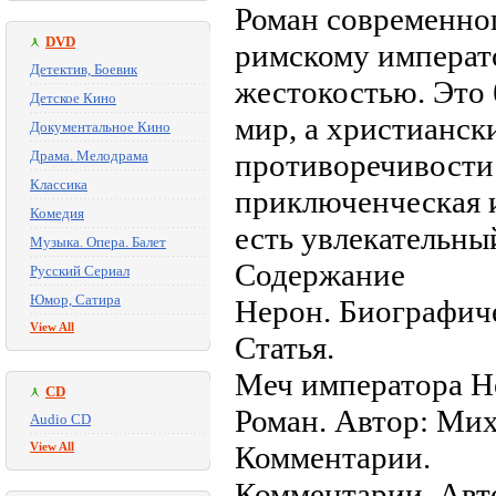
Роман современно
DVD
римскому императо
Детектив, Боевик
жестокостью. Это 
Детское Кино
мир, а христианск
Документальное Кино
Драма. Мелодрама
противоречивости 
Классика
приключенческая 
Комедия
есть увлекательны
Музыка. Опера. Балет
Содержание
Русский Сериал
Юмор, Сатира
Нерон. Биографиче
View All
Статья.
Меч императора Н
CD
Роман. Автор: Ми
Audio CD
View All
Комментарии.
Комментарии. Авто