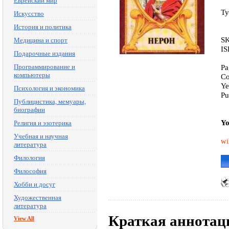
Еврейский мир
Ty
Искусство
История и политика
SK
Медицина и спорт
IS
Подарочные издания
Программирование и
Pa
компьютеры
Co
Ye
Психология и экономика
Pu
Публицистика, мемуары,
биографии
Yo
Религия и эзотерика
Учебная и научная
wi
литература
Филология
Философия
Хобби и досуг
Художественная
литература
Краткая аннотац
View All