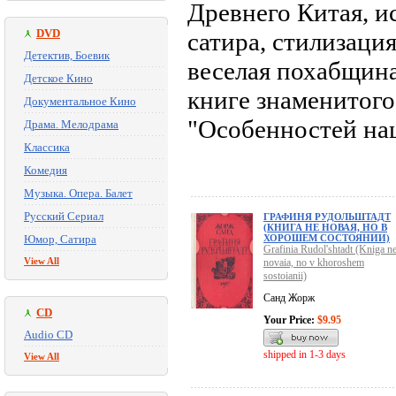
Древнего Китая, и
DVD
сатира, стилизаци
Детектив, Боевик
веселая похабщина
Детское Кино
книге знаменитого
Документальное Кино
"Особенностей на
Драма. Мелодрама
Классика
Комедия
Музыка. Опера. Балет
Русский Сериал
ГРАФИНЯ РУДОЛЬШТАДТ
(КНИГА НЕ НОВАЯ, НО В
Юмор, Сатира
ХОРОШЕМ СОСТОЯНИИ)
Grafinia Rudol'shtadt (Kniga n
View All
novaia, no v khoroshem
sostoianii)
Санд Жорж
CD
Your Price:
$9.95
Audio CD
shipped in 1-3 days
View All