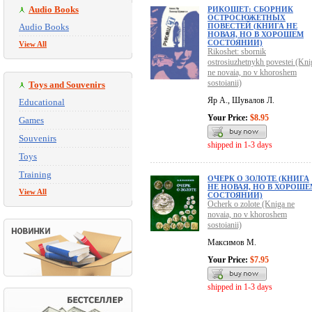
Audio Books
РИКОШЕТ: СБОРНИК
ОСТРОСЮЖЕТНЫХ
Audio Books
ПОВЕСТЕЙ (КНИГА НЕ
НОВАЯ, НО В ХОРОШЕМ
СОСТОЯНИИ)
View All
Rikoshet: sbornik
ostrosiuzhetnykh povestei (Kni
ne novaia, no v khoroshem
sostoianii)
Toys and Souvenirs
Яр А., Шувалов Л.
Educational
Your Price:
$8.95
Games
Souvenirs
shipped in 1-3 days
Toys
Training
ОЧЕРК О ЗОЛОТЕ (КНИГА
НЕ НОВАЯ, НО В ХОРОШЕ
View All
СОСТОЯНИИ)
Ocherk o zolote (Kniga ne
novaia, no v khoroshem
sostoianii)
Максимов М.
Your Price:
$7.95
shipped in 1-3 days