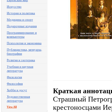
Еврейский мир
Искусство
История и политика
Медицина и спорт
Подарочные издания
Программирование и
компьютеры
Психология и экономика
Публицистика, мемуары,
биографии
Религия и эзотерика
Учебная и научная
литература
Филология
Философия
Краткая аннотац
Хобби и досуг
Художественная
Страшный Петрогра
литература
крестоносцами Иер
View All