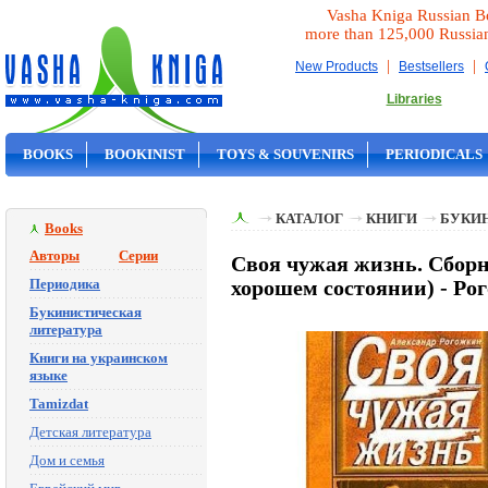
Vasha Kniga Russian B
more than 125,000 Russia
|
|
New Products
Bestsellers
Libraries
BOOKS
BOOKINIST
TOYS & SOUVENIRS
PERIODICALS
ON SALE
КАТАЛОГ
КНИГИ
БУКИ
Books
Авторы
Серии
Своя чужая жизнь. Сборни
Периодика
хорошем состоянии) - Ро
Букинистическая
литература
Книги на украинском
языке
Tamizdat
Детская литература
Дом и семья