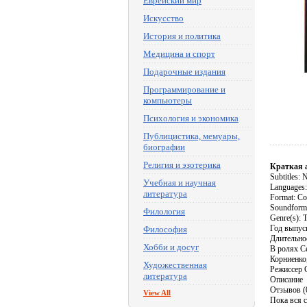
Еврейский мир
Искусство
История и политика
Медицина и спорт
Подарочные издания
Программирование и
компьютеры
Психология и экономика
Публицистика, мемуары,
биографии
Религия и эзотерика
Краткая 
Subtitles: 
Учебная и научная
Languages:
литература
Format: Co
Soundforma
Филология
Genre(s): T
Год выпус
Философия
Длительнос
Хобби и досуг
В ролях С
Корниенко
Художественная
Режиссер 
литература
Описание
Отзывов (
View All
Пока вся с