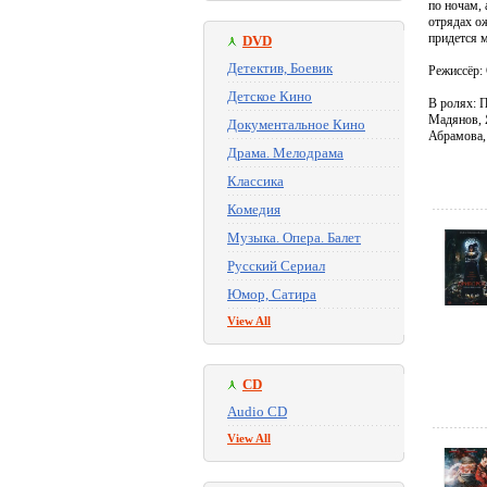
по ночам,
отрядах ож
придется м
DVD
Детектив, Боевик
Режиссёр:
Детское Кино
В ролях: 
Мадянов, 
Документальное Кино
Абрамова,
Драма. Мелодрама
Классика
Комедия
Музыка. Опера. Балет
Русский Сериал
Юмор, Сатира
View All
CD
Audio CD
View All