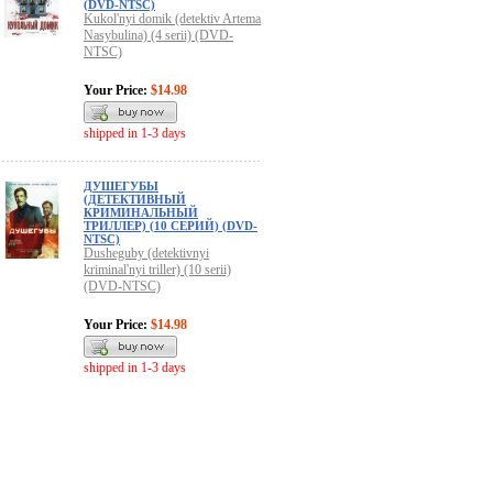
(DVD-NTSC)
Kukol'nyi domik (detektiv Artema
Nasybulina) (4 serii) (DVD-
NTSC)
Your Price:
$14.98
shipped in 1-3 days
ДУШЕГУБЫ
(ДЕТЕКТИВНЫЙ
КРИМИНАЛЬНЫЙ
ТРИЛЛЕР) (10 СЕРИЙ) (DVD-
NTSC)
Dusheguby (detektivnyi
kriminal'nyi triller) (10 serii)
(DVD-NTSC)
Your Price:
$14.98
shipped in 1-3 days