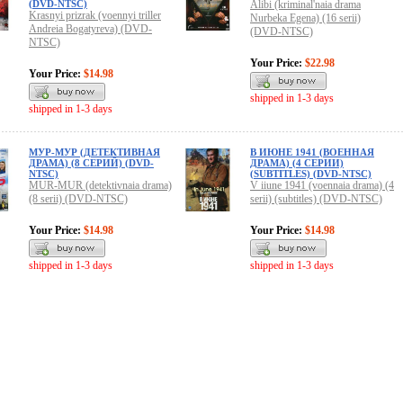
(DVD-NTSC)
Alibi (kriminal'naia drama
Krasnyi prizrak (voennyi triller
Nurbeka Egena) (16 serii)
Andreia Bogatyreva) (DVD-
(DVD-NTSC)
NTSC)
Your Price:
$22.98
Your Price:
$14.98
shipped in 1-3 days
shipped in 1-3 days
МУР-МУР (ДЕТЕКТИВНАЯ
В ИЮНЕ 1941 (ВОEННАЯ
ДРАМА) (8 СЕРИЙ) (DVD-
ДРАМА) (4 СЕРИИ)
NTSC)
(SUBTITLES) (DVD-NTSC)
MUR-MUR (detektivnaia drama)
V iiune 1941 (voennaia drama) (4
(8 serii) (DVD-NTSC)
serii) (subtitles) (DVD-NTSC)
Your Price:
$14.98
Your Price:
$14.98
shipped in 1-3 days
shipped in 1-3 days