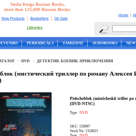
Vasha Kniga Russian Books,
more than 125,000 Russian Books.
|
Home
A
|
|
New Products
Bestsellers
On Sale
Libraries
OUVENIRS
PERIODICALS
TAMIZDAT
AUDOBOOKS
NEW
АТАЛОГ
DVD
ДЕТЕКТИВ. БОЕВИК. ПРИКЛЮЧЕНИЯ
лок (мистический триллер по роману Алексея И
)
Pishcheblok (misticheskii triller po
(DVD-NTSC)
Type :
DVD
SKU: 156997
Stock No: 1324021
Type :
DVD