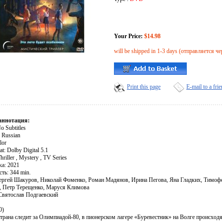
Your Price:
$14.98
will be shipped in 1-3 days (отправляется че
Print this page
E-mail to a fri
аннотация:
No Subtitles
 Russian
lor
t: Dolby Digital 5.1
hriller , Mystery , TV Series
ка: 2021
ть: 344 min.
ергей Шакуров, Николай Фоменко, Роман Мадянов, Ирина Пегова, Яна Гладких, Тимофе
, Петр Терещенко, Маруся Климова
Святослав Подгаевский
0)
трана следит за Олимпиадой-80, в пионерском лагере «Буревестник» на Волге происходя