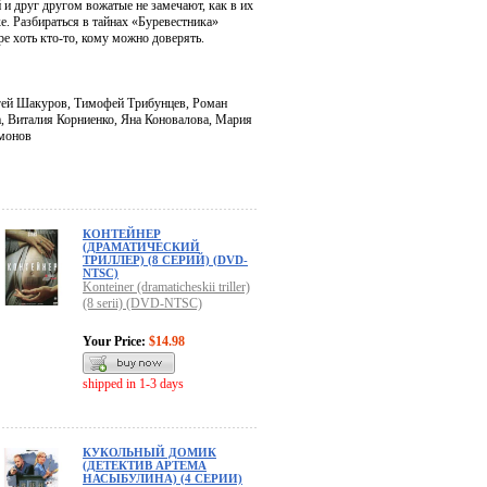
 и друг другом вожатые не замечают, как в их
е. Разбираться в тайнах «Буревестника»
ре хоть кто-то, кому можно доверять.
ргей Шакуров, Тимофей Трибунцев, Роман
, Виталия Корниенко, Яна Коновалова, Мария
амонов
КОНТЕЙНЕР
(ДРАМАТИЧЕСКИЙ
ТРИЛЛЕР) (8 СЕРИЙ) (DVD-
NTSC)
Konteiner (dramaticheskii triller)
(8 serii) (DVD-NTSC)
Your Price:
$14.98
shipped in 1-3 days
КУКОЛЬНЫЙ ДОМИК
(ДЕТЕКТИВ АРТЕМА
НАСЫБУЛИНА) (4 СЕРИИ)