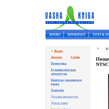
BOOKS
BOOKINIST
TOYS & S
ON SALE
К
Books
Авторы
Серии
Пищеб
Периодика
NTSC
Букинистическая
литература
Книги на украинском
языке
Tamizdat
Детская литература
Дом и семья