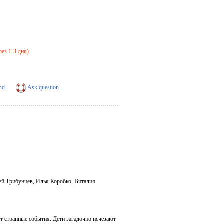
рез 1-3 дня)
end
Ask question
й Трибунцев, Илья Коробко, Виталия
т странные события. Дети загадочно исчезают