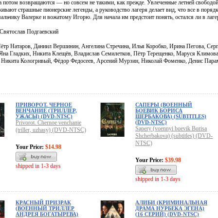
 а потом возвращаются — но совсем не такими, как прежде. Увлеченные летней свободой
ивают страшные пионерские легенды, а руководство лагеря делает вид, что все в порядк
альчику Валерке и вожатому Игорю. Для начала им предстоит понять, остался ли в лаге
 Святослав Подгаевский
Пётр Натаров, Даниил Вершинин, Ангелина Стречина, Илья Коробко, Ирина Пегова, Се
Яна Гладких, Никита Клещёв, Владислав Семилетков, Пётр Терещенко, Маруся Климова
 Никита Кологривый, Фёдор Федосеев, Арсений Мурзин, Николай Фоменко, Денис Пар
ПРИВОРОТ. ЧЕРНОЕ
САПЕРЫ (ВОЕННЫЙ
ВЕНЧАНИЕ (ТРИЛЛЕР,
БОЕВИК БОРИСА
УЖАСЫ) (DVD-NTSC)
ЩЕРБАКОВА) (SUBTITLES)
Privorot. Chernoe venchanie
(DVD-NTSC)
Sapery (voennyi boevik Borisa
(triller, uzhasy) (DVD-NTSC)
Shcherbakova) (subtitles) (DVD-
NTSC)
Your Price:
$14.98
Your Price:
$39.98
shipped in 1-3 days
shipped in 1-3 days
КРАСНЫЙ ПРИЗРАК
АЛИБИ (КРИМИНАЛЬНАЯ
(ВОЕННЫЙ ТРИЛЛЕР
ДРАМА НУРБЕКА ЭГЕНА)
АНДРЕЯ БОГАТЫРЕВА)
(16 СЕРИЙ) (DVD-NTSC)