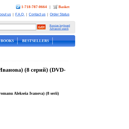
1-718-787-0664
|
Basket
|
|
|
bout us
F.A.Q.
Contact us
Order Status
Russian keyboard
Advanced search
 BOOKS
BESTSELLERS
ванова) (8 серий) (DVD-
 romanu Alekseia Ivanova) (8 serii)