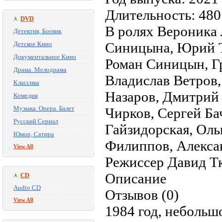
Длительность: 480
DVD
В ролях Вероника 
Детектив, Боевик
Синицына, Юрий Т
Детское Кино
Документальное Кино
Роман Синицын, Гр
Драма. Мелодрама
Владислав Ветров,
Классика
Назаров, Дмитрий 
Комедия
Музыка. Опера. Балет
Чирков, Сергей Б
Русский Сериал
Гайзидорская, Ол
Юмор, Сатира
Филиппов, Алекса
View All
Режиссер Давид Т
Описание
CD
Audio CD
Отзывов (0)
View All
1984 год, небольш