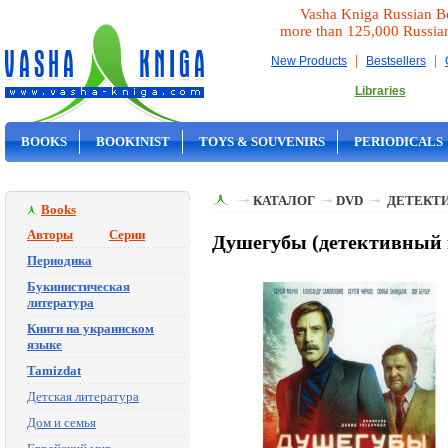
Vasha Kniga Russian B
more than 125,000 Russia
|
|
New Products
Bestsellers
Libraries
BOOKS
BOOKINIST
TOYS & SOUVENIRS
PERIODICALS
ON SALE
КАТАЛОГ
DVD
ДЕТЕКТИ
Books
Авторы
Серии
Душегубы (детективный 
Периодика
Букинистическая
литература
Книги на украинском
языке
Tamizdat
Детская литература
Дом и семья