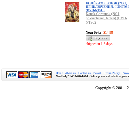
КОНЁК-ГОРБУНОК (2021,
ПРИКЛЮЧЕНИЯ, ФЭНТЭЗ
(DVD-NTSC)
Konek-Gorbunok (2021,
prikliucheniia, fentezi) (DVD-
NTSC)
Your Price:
$14.98
shipped in 1-3 days
Home
About us
Contact us
Basket
Return Policy
Priva
Need help?
1-718-787-0664
. Online prices and selection genera
Copyright © 2001 - 2