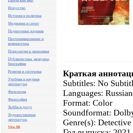
Еврейский мир
Искусство
История и политика
Медицина и спорт
Подарочные издания
Программирование и
компьютеры
Психология и экономика
Публицистика, мемуары,
биографии
Краткая аннотац
Религия и эзотерика
Учебная и научная
Subtitles: No Subtit
литература
Languages: Russian
Филология
Философия
Format: Color
Хобби и досуг
Soundformat: Dolby
Художественная
литература
Genre(s): Detective 
View All
Год выпуска: 2021