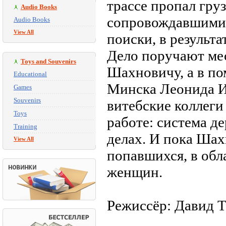
трассе пропал гру
Audio Books
сопровождавшими 
Audio Books
View All
поиски, в результа
Дело поручают ме
Toys and Souvenirs
Шахновичу, а в п
Educational
Минска Леонида Ип
Games
Souvenirs
витебские коллеги
Toys
работе: система д
Training
делах. И пока Ша
View All
попавшихся, в об
женщин.
Режиссёр: Давид Т