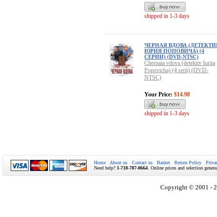
shipped in 1-3 days
ЧЕРНАЯ ВДОВА (ДЕТЕКТИ
ЮРИЯ ПОПОВИЧА) (4
СЕРИИ) (DVD-NTSC)
Chernaia vdova (detektiv Iuriia
Popovicha) (4 serii) (DVD-
NTSC)
Your Price:
$14.98
shipped in 1-3 days
Home
About us
Contact us
Basket
Return Policy
Priva
Need help?
1-718-787-0664
. Online prices and selection genera
Copyright © 2001 - 2