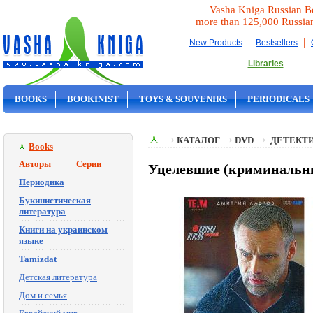
Vasha Kniga Russian B
more than 125,000 Russia
|
|
New Products
Bestsellers
Libraries
BOOKS
BOOKINIST
TOYS & SOUVENIRS
PERIODICALS
ON SALE
КАТАЛОГ
DVD
ДЕТЕКТИ
Books
Авторы
Серии
Уцелевшие (криминальны
Периодика
Букинистическая
литература
Книги на украинском
языке
Tamizdat
Детская литература
Дом и семья