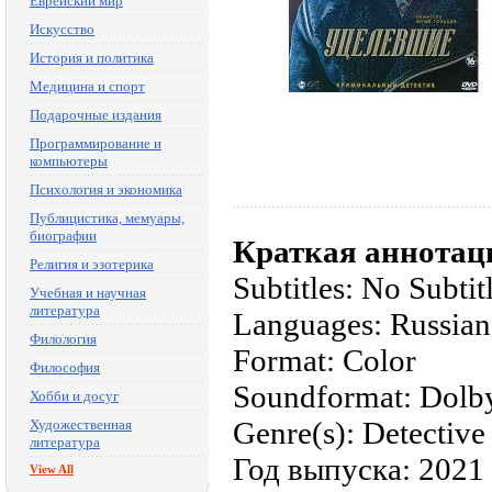
Еврейский мир
Искусство
История и политика
Медицина и спорт
Подарочные издания
Программирование и
компьютеры
Психология и экономика
Публицистика, мемуары,
биографии
Краткая аннотац
Религия и эзотерика
Subtitles: No Subtit
Учебная и научная
литература
Languages: Russian
Филология
Format: Color
Философия
Soundformat: Dolby
Хобби и досуг
Genre(s): Detective 
Художественная
литература
Год выпуска: 2021
View All