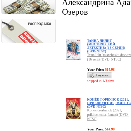
Александрина Ада
Озеров
ТАЙНА ЛИЛИТ
(МИСТИЧЕСКИЙ
ДЕТЕКТИВ) (16 СЕРИЙ)
(DVD-NTSC)
Taina Lilit (misticheskii detektiv
(16 serii) (DVD-NTSC)
Your Price:
$14.98
shipped in 1-3 days
КОНЁК-ГОРБУНОК (2021,
ПРИКЛЮЧЕНИЯ, ФЭНТЭЗ
(DVD-NTSC)
Konek-Gorbunok (2021,
prikliucheniia, fentezi) (DVD-
NTSC)
Your Price:
$14.98