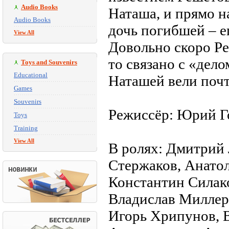
Audio Books
Наташа, и прямо на
Audio Books
дочь погибшей – ег
View All
Довольно скоро Ре
то связано с «дело
Toys and Souvenirs
Educational
Наташей вели почт
Games
Souvenirs
Режиссёр: Юрий Г
Toys
Training
View All
В ролях: Дмитрий
Стержаков, Анатол
Константин Силако
Владислав Миллер,
Игорь Хрипунов, 