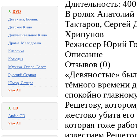
Длительность: 400
В ролях Анатолий 
DVD
Детектив, Боевик
Тактаров, Сергей 
Детское Кино
Хрипунов
Документальное Кино
Режиссер Юрий Г
Драма. Мелодрама
Классика
Описание
Комедия
Отзывов (0)
Музыка. Опера. Балет
«Девяностые» были
Русский Сериал
тёмного времени до
Юмор, Сатира
View All
спокойно главном
Решетову, которо
CD
жестоко убита его
Audio CD
которая тоже раб
View All
известием Решетов