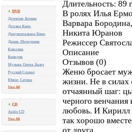
Длительность: 89 
В ролях Илья Ермо
DVD
Детектив, Боевик
Варвара Бородина
Детское Кино
Никита Юранов
Документальное Кино
Режиссер Святосл
Драма. Мелодрама
Классика
Описание
Комедия
Отзывов (0)
Музыка. Опера. Балет
Женю бросает муж
Русский Сериал
жизни. Не в силах
Юмор, Сатира
View All
отчаянный шаг: цы
черного венчания 
CD
любовь. И Кирилл 
Audio CD
так хорошо вместе
View All
от друга.