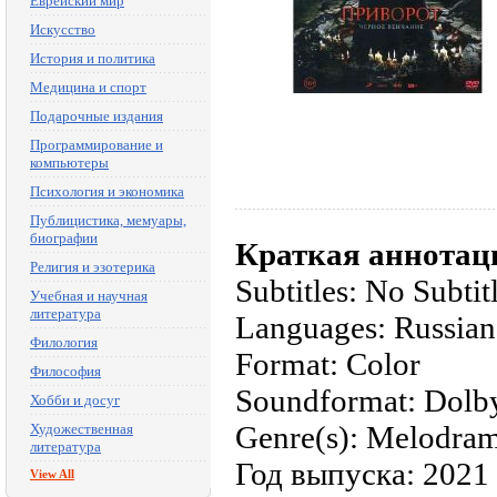
Еврейский мир
Искусство
История и политика
Медицина и спорт
Подарочные издания
Программирование и
компьютеры
Психология и экономика
Публицистика, мемуары,
биографии
Краткая аннотац
Религия и эзотерика
Subtitles: No Subtit
Учебная и научная
литература
Languages: Russian
Филология
Format: Color
Философия
Soundformat: Dolby
Хобби и досуг
Genre(s): Melodrama
Художественная
литература
Год выпуска: 2021
View All