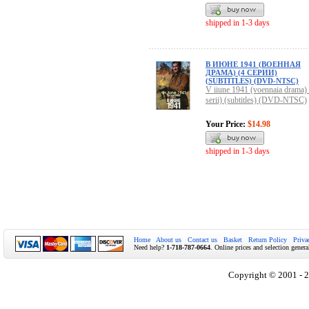
shipped in 1-3 days
В ИЮНЕ 1941 (ВОEННАЯ
ДРАМА) (4 СЕРИИ)
(SUBTITLES) (DVD-NTSC)
V iiune 1941 (voennaia drama) 
serii) (subtitles) (DVD-NTSC)
Your Price:
$14.98
shipped in 1-3 days
Home
About us
Contact us
Basket
Return Policy
Priva
Need help?
1-718-787-0664
. Online prices and selection genera
Copyright © 2001 - 2