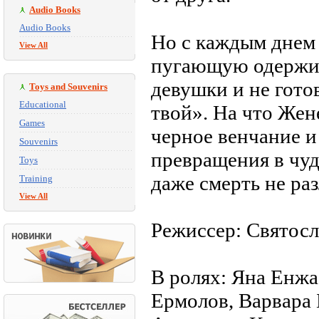
Audio Books
Audio Books
Но с каждым днем 
View All
пугающую одержим
девушки и не готов
Toys and Souvenirs
Educational
твой». На что Жен
Games
черное венчание и
Souvenirs
превращения в чуд
Toys
даже смерть не раз
Training
View All
Режиссер: Святос
В ролях: Яна Енжа
Ермолов, Варвара