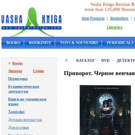
Vasha Kniga Russian B
more than 125,000 Russia
|
|
New Products
Bestsellers
Libraries
BOOKS
BOOKINIST
TOYS & SOUVENIRS
PERIODICALS
ON SALE
КАТАЛОГ
DVD
ДЕТЕКТИ
Books
Авторы
Серии
Приворот. Черное венчан
Периодика
Букинистическая
литература
Книги на украинском
языке
Tamizdat
Детская литература
Дом и семья