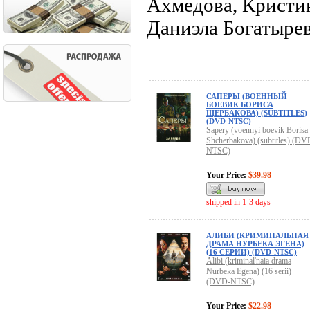
Ахмедова, Кристи
Даниэла Богатыре
САПЕРЫ (ВОЕННЫЙ
БОЕВИК БОРИСА
ЩЕРБАКОВА) (SUBTITLES)
(DVD-NTSC)
Sapery (voennyi boevik Borisa
Shcherbakova) (subtitles) (DV
NTSC)
Your Price:
$39.98
shipped in 1-3 days
АЛИБИ (КРИМИНАЛЬНАЯ
ДРАМА НУРБЕКА ЭГЕНА)
(16 СЕРИЙ) (DVD-NTSC)
Alibi (kriminal'naia drama
Nurbeka Egena) (16 serii)
(DVD-NTSC)
Your Price:
$22.98