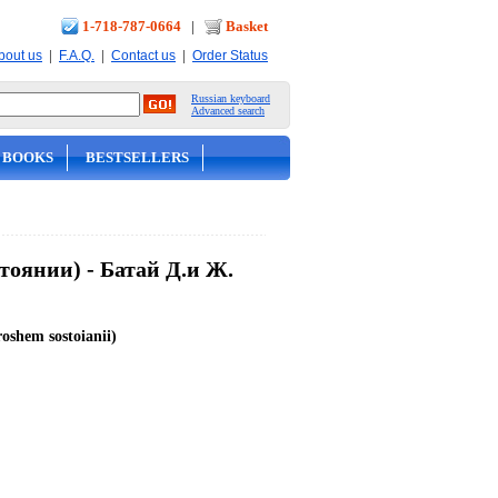
1-718-787-0664
|
Basket
|
|
|
bout us
F.A.Q.
Contact us
Order Status
Russian keyboard
Advanced search
 BOOKS
BESTSELLERS
тоянии) - Батай Д.и Ж.
oshem sostoianii)