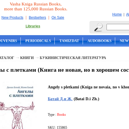
Vasha Kniga Russian Books,
more than 125,000 Russian Books.
|
Home
A
|
|
New Products
Bestsellers
On Sale
Libraries
OUVENIRS
PERIODICALS
TAMIZDAT
AUDOBOOKS
NEW
АТАЛОГ
КНИГИ
БУКИНИСТИЧЕСКАЯ ЛИТЕРАТУРА
ы с плетками (Книга не новая, но в хорошем сос
Angely s pletkami (Kniga ne novaia, no v khor
Батай Д.и Ж.
(Batai D.i Zh.)
Type :
Books
SKU: 155865