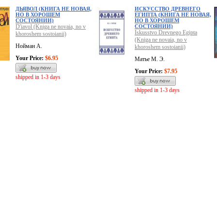
ДЬЯВОЛ (КНИГА НЕ НОВАЯ,
ИСКУССТВО ДРЕВНЕГО
НО В ХОРОШЕМ
ЕГИПТА (КНИГА НЕ НОВАЯ,
СОСТОЯНИИ)
НО В ХОРОШЕМ
D'iavol (Kniga ne novaia, no v
СОСТОЯНИИ)
Iskusstvo Drevnego Egipta
khoroshem sostoianii)
(Kniga ne novaia, no v
Нойман А.
khoroshem sostoianii)
Your Price:
$6.95
Матье М. Э.
Your Price:
$7.95
shipped in 1-3 days
shipped in 1-3 days