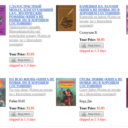
СЛАДОСТРАСТНЫЙ
КАМЕШКИ НА ЛАДОНИ
МОНАХ. БЛАГОУХАЮЩИЙ
(КНИГА НЕ НОВАЯ, НО В
САД: ЭРОТИЧЕСКИЕ
ХОРОШЕМ СОСТОЯНИИ)
РОМАНЫ (КНИГА НЕ
Kameshki na ladoni (Kniga ne
НОВАЯ, НО В ХОРОШЕМ
novaia, no v khoroshem
СОСТОЯНИИ)
sostoianii)
Sladostrastnyi monakh.
Blagoukhaiushchii sad:
Солоухин В.
eroticheskie romany (Kniga ne
Your Price:
$6.95
novaia, no v khoroshem
sostoianii)
shipped in 1-3 days
Your Price:
$5.95
shipped in 1-3 days
НА ВСЮ ЖИЗНЬ (КНИГА НЕ
ГРЕЗЫ ЛЮБВИ (КНИГА НЕ
НОВАЯ, НО В ХОРОШЕМ
НОВАЯ, НО В ХОРОШЕМ
СОСТОЯНИИ)
СОСТОЯНИИ)
Na vsiu zhizn' (Kniga ne novaia,
Grezy liubvi (Kniga ne novaia,
no v khoroshem sostoianii)
no v khoroshem sostoianii)
Райан НэН
Берд Дж.
Your Price:
$5.95
Your Price:
$5.95
shipped in 1-3 days
shipped in 1-3 days