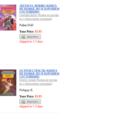
ЛЕГЕНДА ЛЮБВИ (КНИГА
НЕ НОВАЯ, НО В ХОРОШЕМ
СОСТОЯНИИ)
Legenda liubvi (Kniga ne novaia,
no v khoroshem sostoianii)
Райан НэН
Your Price:
$5.95
shipped in 1-3 days
ОСТРОВ СТРАСТИ (КНИГА
НЕ НОВАЯ, НО В ХОРОШЕМ
СОСТОЯНИИ)
Ostrov strasti (Kniga ne novaia,
no v khoroshem sostoianii)
Робардс К.
Your Price:
$5.95
shipped in 1-3 days