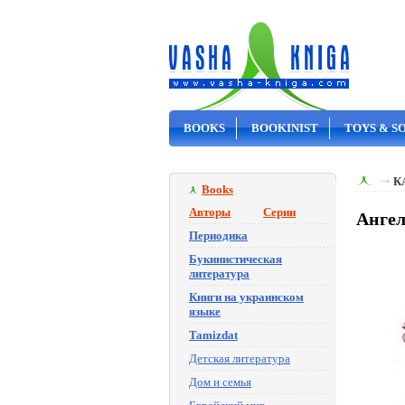
BOOKS
BOOKINIST
TOYS & S
ON SALE
К
Books
Авторы
Серии
Ангел
Периодика
Букинистическая
литература
Книги на украинском
языке
Tamizdat
Детская литература
Дом и семья