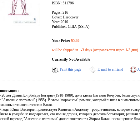
ISBN: 511796
Pages: 216
Cover: Hardcover
Year: 2010
Publisher: США (SShA)
Your Price:
$5.95
will be shipped in 1-3 days (отправляется через 1-3 дня)
Currently Not Available
Print this page
E-mail to a friend
A
аннотация:
о 20 лет Диана Кочубей де Богарнэ (1918-1989), дочь князя Евгения Кочубея, была спу
у "Ангелы с плетками" (1955). В этом "порочном" романе, который вышел в знаменитом 
 слышны отголоски текстов Батая.
 года. Юная Виктория приветствует Кеннета и Анджелу - родственников, которые возв
икто в усадьбе не подозревает, что новые друзья, которых девочка боготворит, решили
сский перевод "Ангелов с плетками" дополняют тексты Жоржа Батая, посвященные Диа