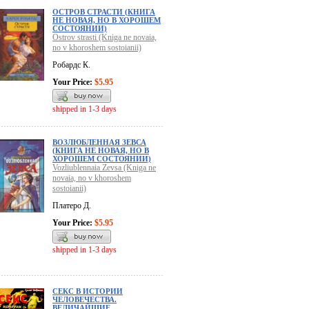
ОСТРОВ СТРАСТИ (КНИГА
НЕ НОВАЯ, НО В ХОРОШЕМ
СОСТОЯНИИ)
Ostrov strasti (Kniga ne novaia,
no v khoroshem sostoianii)
Робардс К.
Your Price:
$5.95
shipped in 1-3 days
ВОЗЛЮБЛЕННАЯ ЗЕВСА
(КНИГА НЕ НОВАЯ, НО В
ХОРОШЕМ СОСТОЯНИИ)
Vozliublennaia Zevsa (Kniga ne
novaia, no v khoroshem
sostoianii)
Платеро Д.
Your Price:
$5.95
shipped in 1-3 days
СЕКС В ИСТОРИИ
ЧЕЛОВЕЧЕСТВА.
ВЕЛИЧАЙШИЕ