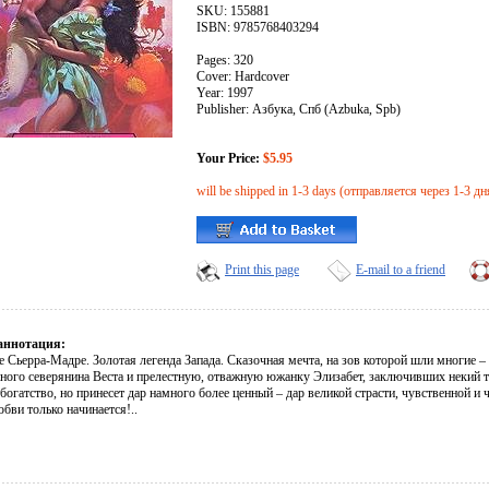
SKU: 155881
ISBN: 9785768403294
Pages: 320
Cover: Hardcover
Year: 1997
Publisher: Азбука, Спб (Azbuka, Spb)
Your Price:
$5.95
will be shipped in 1-3 days (отправляется через 1-3 дн
Print this page
E-mail to a friend
аннотация:
Сьерра-Мадре. Золотая легенда Запада. Сказочная мечта, на зов которой шли многие – и
ного северянина Веста и прелестную, отважную южанку Элизабет, заключивших некий 
богатство, но принесет дар намного более ценный – дар великой страсти, чувственной и ч
бви только начинается!..