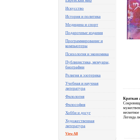
Еврейский мир
Искусство
История и политика
Медицина и спорт
Подарочные издания
Программирование и
компьютеры
Психология и экономика
Публицистика, мемуары,
биографии
Религия и эзотерика
Учебная и научная
литература
Филология
Краткая 
Сокровище 
Философия
мужествен
Хобби и досуг
несметное 
Легенда лю
Художественная
литература
View All