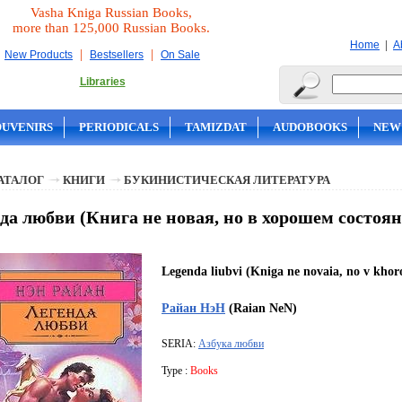
Vasha Kniga Russian Books,
more than 125,000 Russian Books.
|
Home
A
|
|
New Products
Bestsellers
On Sale
Libraries
OUVENIRS
PERIODICALS
TAMIZDAT
AUDOBOOKS
NEW
АТАЛОГ
КНИГИ
БУКИНИСТИЧЕСКАЯ ЛИТЕРАТУРА
да любви (Книга не новая, но в хорошем состоя
Legenda liubvi (Kniga ne novaia, no v khor
Райан НэН
(Raian NeN)
SERIA:
Азбука любви
Type :
Books