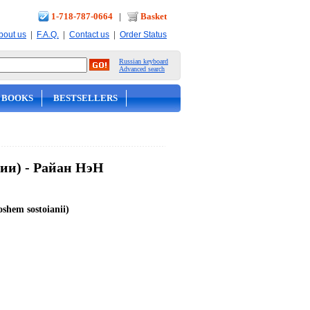
1-718-787-0664
|
Basket
|
|
|
bout us
F.A.Q.
Contact us
Order Status
Russian keyboard
Advanced search
 BOOKS
BESTSELLERS
нии) - Райан НэН
oshem sostoianii)