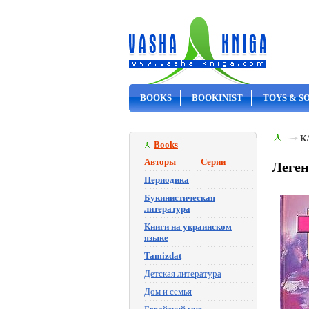
BOOKS
BOOKINIST
TOYS & S
ON SALE
К
Books
Авторы
Серии
Леген
Периодика
Букинистическая
литература
Книги на украинском
языке
Tamizdat
Детская литература
Дом и семья