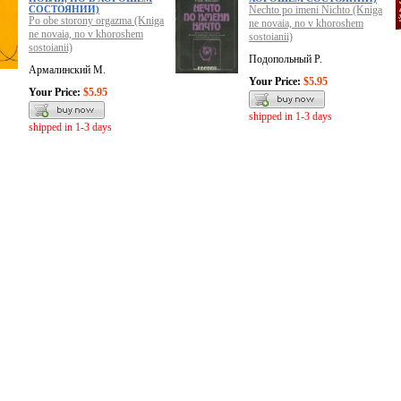
СОСТОЯНИИ)
Nechto po imeni Nichto (Kniga
Po obe storony orgazma (Kniga
ne novaia, no v khoroshem
ne novaia, no v khoroshem
sostoianii)
sostoianii)
Подопольный Р.
Армалинский М.
Your Price:
$5.95
Your Price:
$5.95
shipped in 1-3 days
shipped in 1-3 days