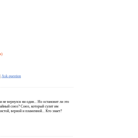
я)
Ask question
 не вернулся ни один... Но остановит ли это
тайный союз? Союз, который сулит им
истой, верной и пламенной... Кто знает?