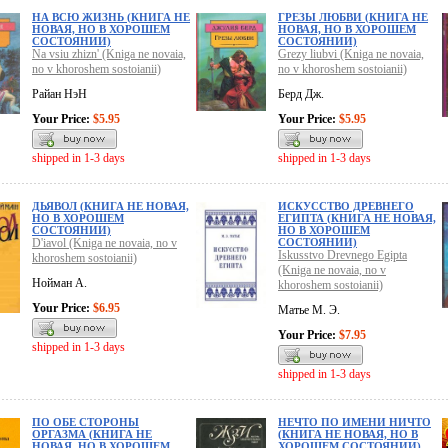
НА ВСЮ ЖИЗНЬ (КНИГА НЕ
ГРЕЗЫ ЛЮБВИ (КНИГА НЕ
НОВАЯ, НО В ХОРОШЕМ
НОВАЯ, НО В ХОРОШЕМ
СОСТОЯНИИ)
СОСТОЯНИИ)
Na vsiu zhizn' (Kniga ne novaia,
Grezy liubvi (Kniga ne novaia,
no v khoroshem sostoianii)
no v khoroshem sostoianii)
Райан НэН
Берд Дж.
Your Price:
$5.95
Your Price:
$5.95
shipped in 1-3 days
shipped in 1-3 days
ДЬЯВОЛ (КНИГА НЕ НОВАЯ,
ИСКУССТВО ДРЕВНЕГО
НО В ХОРОШЕМ
ЕГИПТА (КНИГА НЕ НОВАЯ,
СОСТОЯНИИ)
НО В ХОРОШЕМ
D'iavol (Kniga ne novaia, no v
СОСТОЯНИИ)
Iskusstvo Drevnego Egipta
khoroshem sostoianii)
(Kniga ne novaia, no v
Нойман А.
khoroshem sostoianii)
Your Price:
$6.95
Матье М. Э.
Your Price:
$7.95
shipped in 1-3 days
shipped in 1-3 days
ПО ОБЕ СТОРОНЫ
НЕЧТО ПО ИМЕНИ НИЧТО
ОРГАЗМА (КНИГА НЕ
(КНИГА НЕ НОВАЯ, НО В
НОВАЯ, НО В ХОРОШЕМ
ХОРОШЕМ СОСТОЯНИИ)