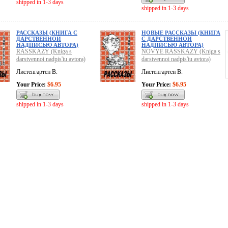
shipped in 1-3 days
shipped in 1-3 days
РАССКАЗЫ (КНИГА С
НОВЫЕ РАССКАЗЫ (КНИГА
ДАРСТВЕННОЙ
С ДАРСТВЕННОЙ
НАДПИСЬЮ АВТОРА)
НАДПИСЬЮ АВТОРА)
RASSKAZY (Kniga s
NOVYE RASSKAZY (Kniga s
darstvennoi nadpis'iu avtora)
darstvennoi nadpis'iu avtora)
Листенгартен В.
Листенгартен В.
Your Price:
$6.95
Your Price:
$6.95
shipped in 1-3 days
shipped in 1-3 days