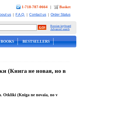
1-718-787-0664
|
Basket
|
|
|
bout us
F.A.Q.
Contact us
Order Status
Russian keyboard
Advanced search
 BOOKS
BESTSELLERS
и (Книга не новая, но в
. Otkliki (Kniga ne novaia, no v