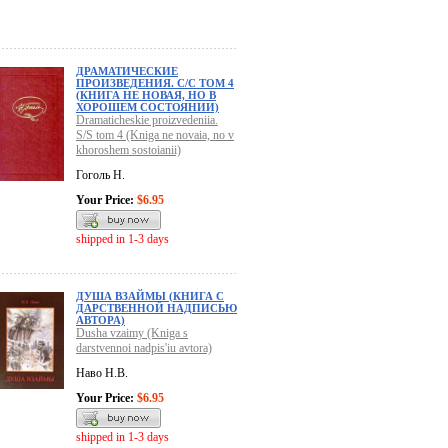
ДРАМАТИЧЕСКИЕ
ПРОИЗВЕДЕНИЯ. С/С ТОМ 4
(КНИГА НЕ НОВАЯ, НО В
ХОРОШЕМ СОСТОЯНИИ)
Dramaticheskie proizvedeniia.
S/S tom 4 (Kniga ne novaia, no v
khoroshem sostoianii)
Гоголь Н.
Your Price:
$6.95
shipped in 1-3 days
ДУША ВЗАЙМЫ (КНИГА С
ДАРСТВЕННОЙ НАДПИСЬЮ
АВТОРА)
Dusha vzaimy (Kniga s
darstvennoi nadpis'iu avtora)
Наво Н.В.
Your Price:
$6.95
shipped in 1-3 days