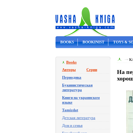
BOOKS
BOOKINIST
TOYS & S
ON SALE
К
Books
Авторы
Серии
На пе
Периодика
хорош
Букинистическая
литература
Книги на украинском
языке
Tamizdat
Детская литература
Дом и семья