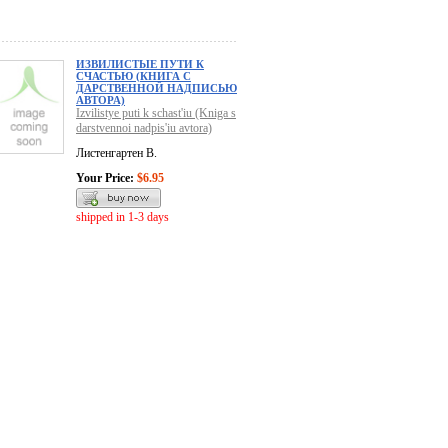
ИЗВИЛИСТЫЕ ПУТИ К
СЧАСТЬЮ (КНИГА С
ДАРСТВЕННОЙ НАДПИСЬЮ
АВТОРА)
Izvilistye puti k schast'iu (Kniga s
darstvennoi nadpis'iu avtora)
Листенгартен В.
Your Price:
$6.95
shipped in 1-3 days