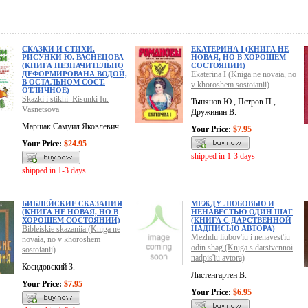
СКАЗКИ И СТИХИ.
ЕКАТЕРИНА I (КНИГА НЕ
РИСУНКИ Ю. ВАСНЕЦОВА
НОВАЯ, НО В ХОРОШЕМ
(КНИГА НЕЗНАЧИТЕЛЬНО
СОСТОЯНИИ)
ДЕФОРМИРОВАНА ВОДОЙ,
Ekaterina I (Kniga ne novaia, no
В ОСТАЛЬНОМ СОСТ.
v khoroshem sostoianii)
ОТЛИЧНОЕ)
Skazki i stikhi. Risunki Iu.
Тынянов Ю., Петров П.,
Vasnetsova
Дружинин В.
Маршак Самуил Яковлевич
Your Price:
$7.95
Your Price:
$24.95
shipped in 1-3 days
shipped in 1-3 days
БИБЛЕЙСКИЕ СКАЗАНИЯ
МЕЖДУ ЛЮБОВЬЮ И
(КНИГА НЕ НОВАЯ, НО В
НЕНАВЕСТЬЮ ОДИН ШАГ
ХОРОШЕМ СОСТОЯНИИ)
(КНИГА С ДАРСТВЕННОЙ
Bibleiskie skazaniia (Kniga ne
НАДПИСЬЮ АВТОРА)
Mezhdu liubov'iu i nenavest'iu
novaia, no v khoroshem
odin shag (Kniga s darstvennoi
sostoianii)
nadpis'iu avtora)
Косидовский З.
Листенгартен В.
Your Price:
$7.95
Your Price:
$6.95