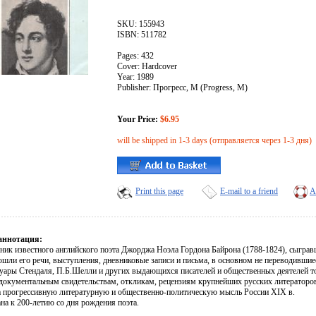
SKU: 155943
ISBN: 511782
Pages: 432
Cover: Hardcover
Year: 1989
Publisher: Прогресс, М (Progress, M)
Your Price:
$6.95
will be shipped in 1-3 days (отправляется через 1-3 дня)
Print this page
E-mail to a friend
A
аннотация:
ник известного английского поэта Джорджа Ноэла Гордона Байрона (1788-1824), сыгр
ошли его речи, выступления, дневниковые записи и письма, в основном не переводивши
уары Стендаля, П.Б.Шелли и других выдающихся писателей и общественных деятелей то
документальным свидетельствам, откликам, рецензиям крупнейших русских литераторо
а прогрессивную литературную и общественно-политическую мысль России XIX в.
на к 200-летию со дня рождения поэта.