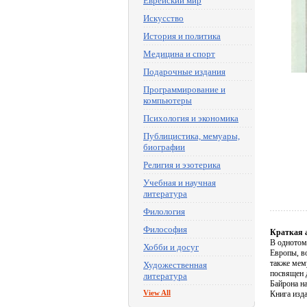
Еврейский мир
Искусство
История и политика
Медицина и спорт
Подарочные издания
Программирование и
компьютеры
Психология и экономика
Публицистика, мемуары,
биографии
Религия и эзотерика
Учебная и научная
литература
Филология
Философия
Краткая 
В однотом
Хобби и досуг
Европы, в
также мем
Художественная
посвящен 
литература
Байрона н
View All
Книга изда