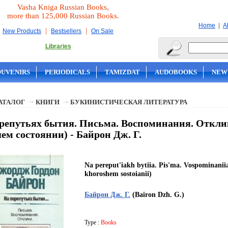
Vasha Kniga Russian Books,
more than 125,000 Russian Books.
|
Home
A
|
|
New Products
Bestsellers
On Sale
Libraries
OUVENIRS
PERIODICALS
TAMIZDAT
AUDOBOOKS
NEW
АТАЛОГ
КНИГИ
БУКИНИСТИЧЕСКАЯ ЛИТЕРАТУРА
репутьях бытия. Письма. Воспоминания. Отклик
ем состоянии) - Байрон Дж. Г.
Na pereput'iakh bytiia. Pis'ma. Vospominaniia
khoroshem sostoianii)
Байрон Дж. Г.
(Bairon Dzh. G.)
Type :
Books