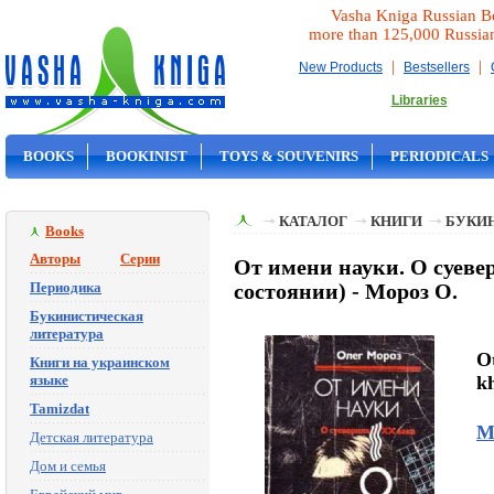
Vasha Kniga Russian B
more than 125,000 Russia
|
|
New Products
Bestsellers
Libraries
BOOKS
BOOKINIST
TOYS & SOUVENIRS
PERIODICALS
ON SALE
КАТАЛОГ
КНИГИ
БУКИ
Books
Авторы
Серии
От имени науки. О суеве
Периодика
состоянии) - Мороз О.
Букинистическая
литература
O
Книги на украинском
языке
k
Tamizdat
М
Детская литература
Дом и семья