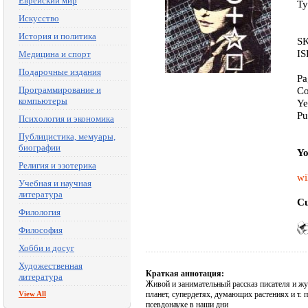
Еврейский мир
Ty
Искусство
История и политика
SK
IS
Медицина и спорт
Подарочные издания
Pa
Программирование и
Co
компьютеры
Ye
Pu
Психология и экономика
Публицистика, мемуары,
биографии
Yo
Религия и эзотерика
wi
Учебная и научная
литература
Cu
Филология
Философия
Хобби и досуг
Художественная
Краткая аннотация:
литература
Живой и занимательный рассказ писателя и жу
View All
планет, супердетях, думающих растениях и т.
псевдонауке в наши дни