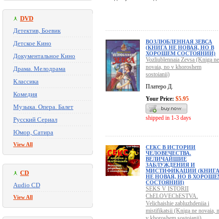
DVD
Детектив, Боевик
ВОЗЛЮБЛЕННАЯ ЗЕВСА
Детское Кино
(КНИГА НЕ НОВАЯ, НО В
ХОРОШЕМ СОСТОЯНИИ)
Документальное Кино
Vozliublennaia Zevsa (Kniga ne
novaia, no v khoroshem
Драма. Мелодрама
sostoianii)
Классика
Платеро Д.
Комедия
Your Price:
$5.95
Музыка. Опера. Балет
shipped in 1-3 days
Русский Сериал
Юмор, Сатира
View All
СЕКС В ИСТОРИИ
ЧЕЛОВЕЧЕСТВА.
ВЕЛИЧАЙШИЕ
ЗАБЛУЖДЕНИЯ И
МИСТИФИКАЦИИ (КНИГ
CD
НЕ НОВАЯ, НО В ХОРОШЕ
СОСТОЯНИИ)
Audio CD
SEKS V ISTORII
ChELOVEChESTVA.
View All
Velichaishie zabluzhdeniia i
mistifikatsii (Kniga ne novaia, 
v khoroshem sostoianii)