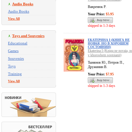
Audio Books
Вавренюк Р.
Audio Books
Your Price:
$5.95
View All
shipped in 1-3 days
Toys and Souvenirs
ЕКАТЕРИНА I (КНИГА НЕ
Educational
НОВАЯ, НО В ХОРОШЕМ
СОСТОЯНИИ)
Games
Ekaterina I (Kniga ne novaia, n
v khoroshem sostoianii)
Souvenirs
Тынянов Ю., Петров П.,
Toys
Дружинин В.
Training
Your Price:
$7.95
View All
shipped in 1-3 days