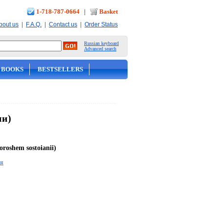
1-718-787-0664
|
Basket
|
|
|
bout us
F.A.Q.
Contact us
Order Status
Russian keyboard
Advanced search
 BOOKS
BESTSELLERS
ии)
oroshem sostoianii)
ия