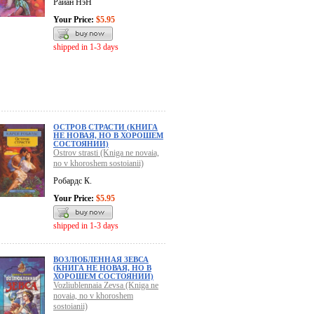
Райан НэН
Your Price:
$5.95
shipped in 1-3 days
ОСТРОВ СТРАСТИ (КНИГА
НЕ НОВАЯ, НО В ХОРОШЕМ
СОСТОЯНИИ)
Ostrov strasti (Kniga ne novaia,
no v khoroshem sostoianii)
Робардс К.
Your Price:
$5.95
shipped in 1-3 days
ВОЗЛЮБЛЕННАЯ ЗЕВСА
(КНИГА НЕ НОВАЯ, НО В
ХОРОШЕМ СОСТОЯНИИ)
Vozliublennaia Zevsa (Kniga ne
novaia, no v khoroshem
sostoianii)