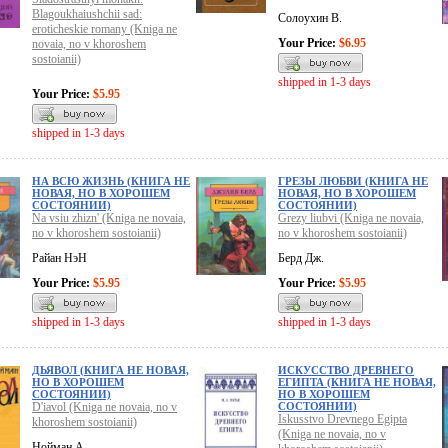
Blagoukhaiushchii sad:
Солоухин В.
eroticheskie romany (Kniga ne
Your Price:
$6.95
novaia, no v khoroshem
sostoianii)
shipped in 1-3 days
Your Price:
$5.95
shipped in 1-3 days
НА ВСЮ ЖИЗНЬ (КНИГА НЕ
ГРЕЗЫ ЛЮБВИ (КНИГА НЕ
НОВАЯ, НО В ХОРОШЕМ
НОВАЯ, НО В ХОРОШЕМ
СОСТОЯНИИ)
СОСТОЯНИИ)
Na vsiu zhizn' (Kniga ne novaia,
Grezy liubvi (Kniga ne novaia,
no v khoroshem sostoianii)
no v khoroshem sostoianii)
Райан НэН
Берд Дж.
Your Price:
$5.95
Your Price:
$5.95
shipped in 1-3 days
shipped in 1-3 days
ДЬЯВОЛ (КНИГА НЕ НОВАЯ,
ИСКУССТВО ДРЕВНЕГО
НО В ХОРОШЕМ
ЕГИПТА (КНИГА НЕ НОВАЯ,
СОСТОЯНИИ)
НО В ХОРОШЕМ
D'iavol (Kniga ne novaia, no v
СОСТОЯНИИ)
Iskusstvo Drevnego Egipta
khoroshem sostoianii)
(Kniga ne novaia, no v
Нойман А.