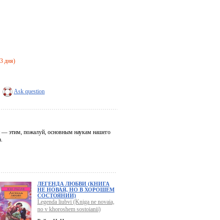
-3 дня)
Ask question
и — этим, пожалуй, основным наукам нашего
.
ЛЕГЕНДА ЛЮБВИ (КНИГА
НЕ НОВАЯ, НО В ХОРОШЕМ
СОСТОЯНИИ)
Legenda liubvi (Kniga ne novaia,
no v khoroshem sostoianii)