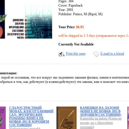
Pages: 384
Cover: Paperback
Year: 2001
Publisher: Рипол, М (Ripol, M)
Your Price:
$6.95
will be shipped in 1-3 days (отправляется через 1
Currently Not Available
Print this page
E-mail to a friend
аннотация:
порой не осознавая, что все вокруг нас подчинено законам физики, химии и математик
обраться в том, как действуют (и взаимодействуют) эти законы, вам и поможет эта книга
СЛАДОСТРАСТНЫЙ
КАМЕШКИ НА ЛАДОНИ
МОНАХ. БЛАГОУХАЮЩИЙ
(КНИГА НЕ НОВАЯ, НО В
САД: ЭРОТИЧЕСКИЕ
ХОРОШЕМ СОСТОЯНИИ)
РОМАНЫ (КНИГА НЕ
Kameshki na ladoni (Kniga ne
НОВАЯ, НО В ХОРОШЕМ
novaia, no v khoroshem
СОСТОЯНИИ)
sostoianii)
Sladostrastnyi monakh.