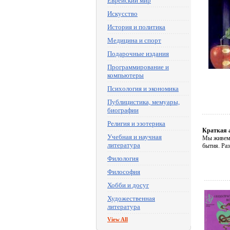
Еврейский мир
Искусство
История и политика
Медицина и спорт
Подарочные издания
Программирование и
компьютеры
Психология и экономика
Публицистика, мемуары,
биографии
Религия и эзотерика
Краткая 
Учебная и научная
Мы живем 
литература
бытия. Раз
Филология
Философия
Хобби и досуг
Художественная
литература
View All