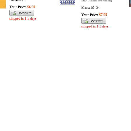
khoroshem sostoianii)
Your Price:
$6.95
Матье М. Э.
Your Price:
$7.95
shipped in 1-3 days
shipped in 1-3 days