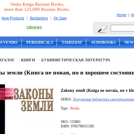
Vasha Kniga Russian Books,
more than 125,000 Russian Books.
|
Home
A
|
|
New Products
Bestsellers
On Sale
Libraries
OUVENIRS
PERIODICALS
TAMIZDAT
AUDOBOOKS
NEW
АТАЛОГ
КНИГИ
БУКИНИСТИЧЕСКАЯ ЛИТЕРАТУРА
ы земли (Книга не новая, но в хорошем состоян
Zakony zemli (Kniga ne novaia, no v kh
SERIA:
Популярная библиотека самообразован
Type :
Books
SKU: 155861
ISBN: 9785790511585