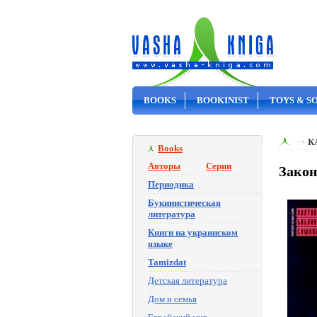
BOOKS
BOOKINIST
TOYS & S
ON SALE
К
Books
Авторы
Серии
Закон
Периодика
Букинистическая
литература
Книги на украинском
языке
Tamizdat
Детская литература
Дом и семья