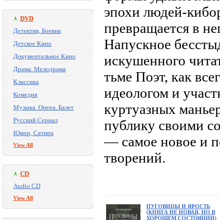
эпохи людей-кибор
DVD
превращается в н
Детектив, Боевик
Напускное бесстыд
Детское Кино
Документальное Кино
искушенного читат
Драма. Мелодрама
тьме Поэт, как все
Классика
идеологом и участ
Комедия
куртуазных маньер
Музыка. Опера. Балет
Русский Сериал
публику своими с
Юмор, Сатира
— самое новое и п
View All
творений.
CD
Audio CD
View All
ПУГОВИЦЫ И ЯРОСТЬ
(КНИГА НЕ НОВАЯ, НО В
ХОРОШЕМ СОСТОЯНИИ)