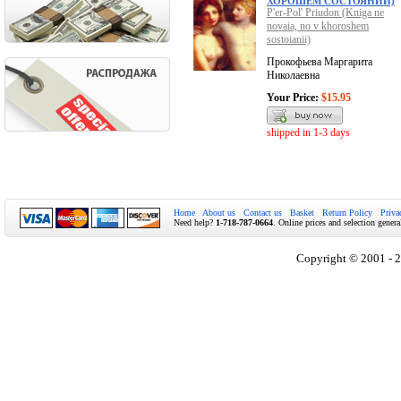
ХОРОШЕМ СОСТОЯНИИ)
P'er-Pol' Priudon (Kniga ne
novaia, no v khoroshem
sostoianii)
Прокофьева Маргарита
Николаевна
Your Price:
$15.95
shipped in 1-3 days
Home
About us
Contact us
Basket
Return Policy
Priva
Need help?
1-718-787-0664
. Online prices and selection genera
Copyright © 2001 - 2