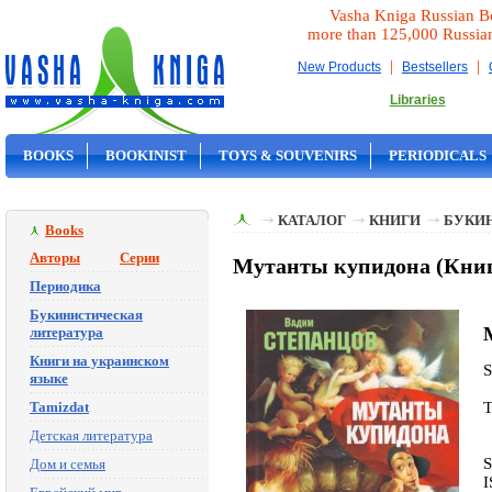
Vasha Kniga Russian B
more than 125,000 Russia
|
|
New Products
Bestsellers
Libraries
BOOKS
BOOKINIST
TOYS & SOUVENIRS
PERIODICALS
ON SALE
КАТАЛОГ
КНИГИ
БУКИ
Books
Авторы
Серии
Мутанты купидона (Книга
Периодика
Букинистическая
литература
Книги на украинском
языке
Tamizdat
T
Детская литература
S
Дом и семья
I