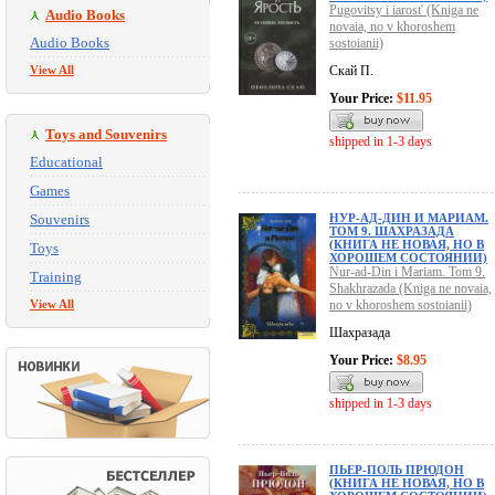
Pugovitsy i iarost' (Kniga ne
Audio Books
novaia, no v khoroshem
Audio Books
sostoianii)
View All
Скай П.
Your Price:
$11.95
Toys and Souvenirs
shipped in 1-3 days
Educational
Games
Souvenirs
НУР-АД-ДИН И МАРИАМ.
ТОМ 9. ШАХРАЗАДА
(КНИГА НЕ НОВАЯ, НО В
Toys
ХОРОШЕМ СОСТОЯНИИ)
Nur-ad-Din i Mariam. Tom 9.
Training
Shakhrazada (Kniga ne novaia,
View All
no v khoroshem sostoianii)
Шахразада
Your Price:
$8.95
shipped in 1-3 days
ПЬЕР-ПОЛЬ ПРЮДОН
(КНИГА НЕ НОВАЯ, НО В