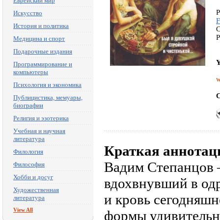
Еврейский мир
P
Искусство
F
История и политика
C
P
Медицина и спорт
Подарочные издания
Y
Программирование и
компьютеры
w
Психология и экономика
C
Публицистика, мемуары,
биографии
Религия и эзотерика
Учебная и научная
литература
Краткая аннотац
Филология
Вадим Степанцов 
Философия
Хобби и досуг
вдохвнувший в од
Художественная
и кровь сегодняшн
литература
View All
формы удивительны