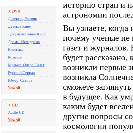
историю стран и н
DVD
астрономии послед
Детектив, Боевик
Вы узнаете, когда
Детское Кино
Документальное Кино
почему ученые не 
Драма. Мелодрама
газет и журналов.
Классика
будет рассказано, 
Комедия
возникли первые з
Музыка. Опера. Балет
Русский Сериал
возникла Солнечна
Юмор, Сатира
сможете заглянуть
View All
в будущее. Как ум
каким будет вселе
CD
Audio CD
другие вопросы с
View All
космологии попул