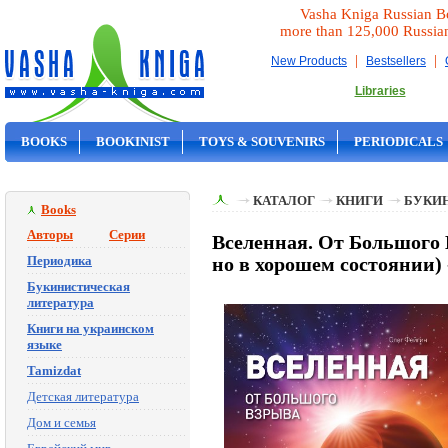
Vasha Kniga Russian B
more than 125,000 Russia
|
|
New Products
Bestsellers
Libraries
BOOKS
BOOKINIST
TOYS & SOUVENIRS
PERIODICALS
ON SALE
КАТАЛОГ
КНИГИ
БУКИ
Books
Авторы
Серии
Вселенная. От Большого В
Периодика
но в хорошем состоянии) 
Букинистическая
литература
Книги на украинском
языке
Tamizdat
Детская литература
Дом и семья