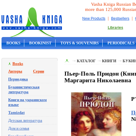
Vasha Kniga Russian B
more than 125,000 Russia
|
|
New Products
Bestsellers
Libraries
BOOKS
BOOKINIST
TOYS & SOUVENIRS
PERIODICALS
ON SALE
КАТАЛОГ
КНИГИ
БУКИ
Books
Авторы
Серии
Пьер-Поль Прюдон (Книга
Периодика
Маргарита Николаевна
Букинистическая
литература
P'
Книги на украинском
языке
П
Tamizdat
N
Детская литература
Дом и семья