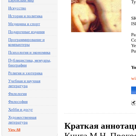
Еврейский мир
Ty
Искусство
История и политика
SK
IS
Медицина и спорт
Подарочные издания
Pa
Программирование и
Co
компьютеры
Ye
Pu
Психология и экономика
Публицистика, мемуары,
биографии
Yo
Религия и эзотерика
wi
Учебная и научная
литература
Филология
Философия
Хобби и досуг
Художественная
литература
Краткая аннотац
View All
Книга М.Н. Проко