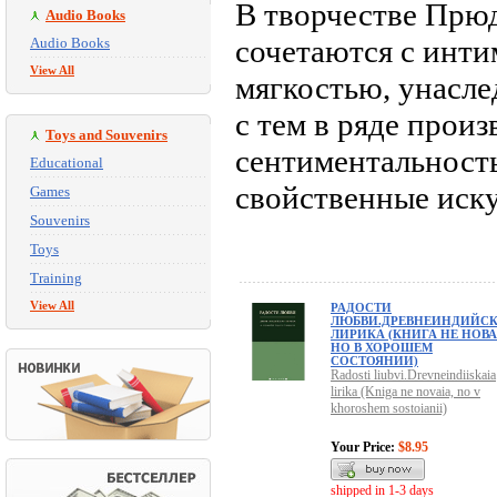
В творчестве Прюд
Audio Books
сочетаются с инт
Audio Books
View All
мягкостью, унасле
с тем в ряде прои
Toys and Souvenirs
сентиментальност
Educational
свойственные иску
Games
Souvenirs
Toys
Training
View All
РАДОСТИ
ЛЮБВИ.ДРЕВНЕИНДИЙС
ЛИРИКА (КНИГА НЕ НОВА
НО В ХОРОШЕМ
СОСТОЯНИИ)
Radosti liubvi.Drevneindiiskaia
lirika (Kniga ne novaia, no v
khoroshem sostoianii)
Your Price:
$8.95
shipped in 1-3 days