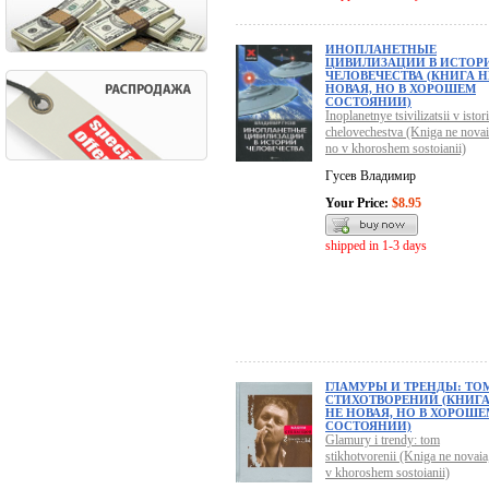
ИНОПЛАНЕТНЫЕ
ЦИВИЛИЗАЦИИ В ИСТОР
ЧЕЛОВЕЧЕСТВА (КНИГА Н
НОВАЯ, НО В ХОРОШЕМ
СОСТОЯНИИ)
Inoplanetnye tsivilizatsii v istori
chelovechestva (Kniga ne novai
no v khoroshem sostoianii)
Гусев Владимир
Your Price:
$8.95
shipped in 1-3 days
ГЛАМУРЫ И ТРЕНДЫ: ТО
СТИХОТВОРЕНИЙ (КНИГ
НЕ НОВАЯ, НО В ХОРОШЕ
СОСТОЯНИИ)
Glamury i trendy: tom
stikhotvorenii (Kniga ne novaia
v khoroshem sostoianii)