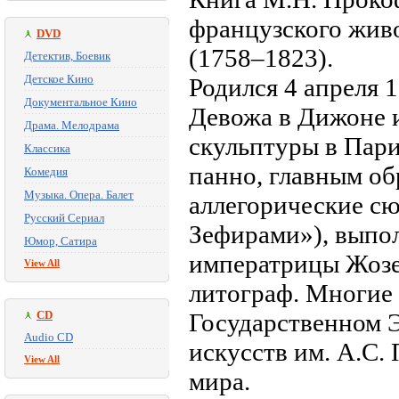
французского жив
DVD
(1758–1823).
Детектив, Боевик
Детское Кино
Родился 4 апреля 
Документальное Кино
Девожа в Дижоне 
Драма. Мелодрама
скульптуры в Пари
Классика
панно, главным об
Комедия
Музыка. Опера. Балет
аллегорические с
Русский Сериал
Зефирами»), выпол
Юмор, Сатира
императрицы Жозе
View All
литограф. Многие 
CD
Государственном 
Audio CD
искусств им. А.С.
View All
мира.