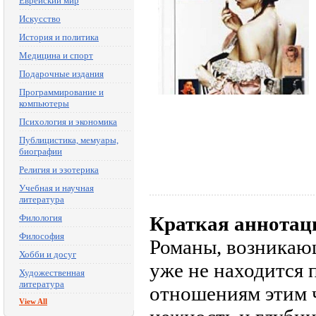
Еврейский мир
Искусство
История и политика
Медицина и спорт
Подарочные издания
Программирование и
компьютеры
Психология и экономика
Публицистика, мемуары,
биографии
Религия и эзотерика
Учебная и научная
литература
Филология
Краткая аннотац
Философия
Романы, возникаю
Хобби и досуг
уже не находится п
Художественная
литература
отношениям этим 
View All