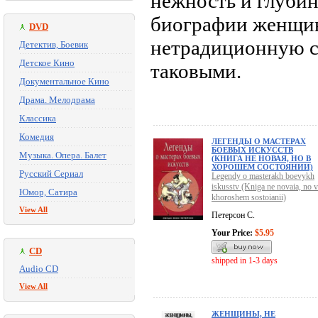
нежность и глубин
биографии женщин,
DVD
нетрадиционную с
Детектив, Боевик
Детское Кино
таковыми.
Документальное Кино
Драма. Мелодрама
Классика
Комедия
ЛЕГЕНДЫ О МАСТЕРАХ
БОЕВЫХ ИСКУССТВ
Музыка. Опера. Балет
(КНИГА НЕ НОВАЯ, НО В
ХОРОШЕМ СОСТОЯНИИ)
Русский Сериал
Legendy o masterakh boevykh
iskusstv (Kniga ne novaia, no v
Юмор, Сатира
khoroshem sostoianii)
View All
Петерсон С.
Your Price:
$5.95
CD
shipped in 1-3 days
Audio CD
View All
ЖЕНЩИНЫ, НЕ