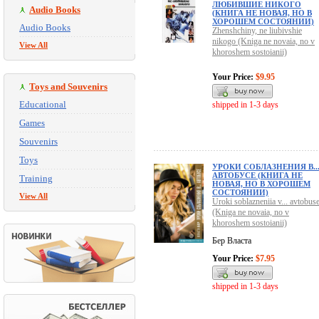
ЛЮБИВШИЕ НИКОГО
Audio Books
(КНИГА НЕ НОВАЯ, НО В
ХОРОШЕМ СОСТОЯНИИ)
Audio Books
Zhenshchiny, ne liubivshie
nikogo (Kniga ne novaia, no v
View All
khoroshem sostoianii)
Your Price:
$9.95
Toys and Souvenirs
Educational
shipped in 1-3 days
Games
Souvenirs
Toys
УРОКИ СОБЛАЗНЕНИЯ В..
АВТОБУСЕ (КНИГА НЕ
Training
НОВАЯ, НО В ХОРОШЕМ
СОСТОЯНИИ)
View All
Uroki soblazneniia v... avtobus
(Kniga ne novaia, no v
khoroshem sostoianii)
Бер Власта
Your Price:
$7.95
shipped in 1-3 days