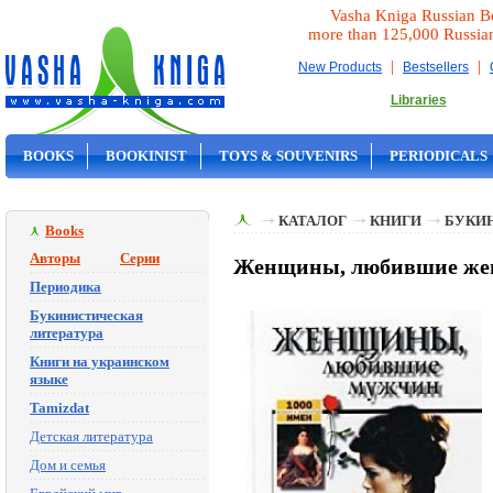
Vasha Kniga Russian B
more than 125,000 Russia
|
|
New Products
Bestsellers
Libraries
BOOKS
BOOKINIST
TOYS & SOUVENIRS
PERIODICALS
ON SALE
КАТАЛОГ
КНИГИ
БУКИ
Books
Авторы
Серии
Женщины, любившие женщ
Периодика
Букинистическая
литература
Книги на украинском
языке
Tamizdat
Детская литература
Дом и семья